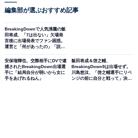
編集部が選ぶおすすめ記事
BreakingDownで人気沸騰の飯
田将成、「7は出ない」欠場発
言後に出場発表でファン困惑。
運営と「何があったの」「説得
されたとかでは」
安保瑠輝也、交際相手にDVで逮
飯田将成＆啓之輔、
捕されたBreakingDown出場選
BreakingDown9は出場せず。
手に「結局自分が弱いから女に
川島悠汰、「啓之輔選手にリベ
手をあげれるねん」
ンジの前に自分と戦って」決着
約束、どこへやら