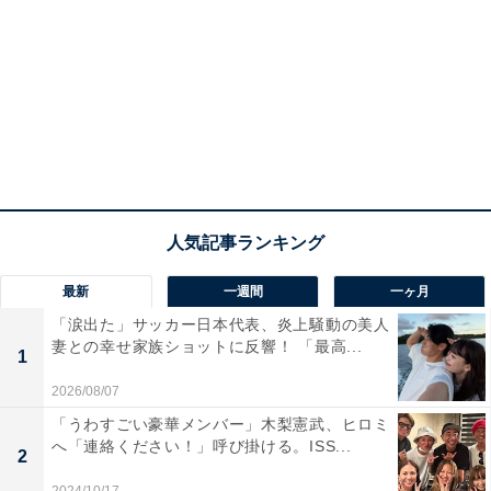
最新
一週間
一ヶ月
「涙出た」サッカー日本代表、炎上騒動の美人
妻との幸せ家族ショットに反響！ 「最高...
1
2026/08/07
「うわすごい豪華メンバー」木梨憲武、ヒロミ
へ「連絡ください！」呼び掛ける。ISS...
2