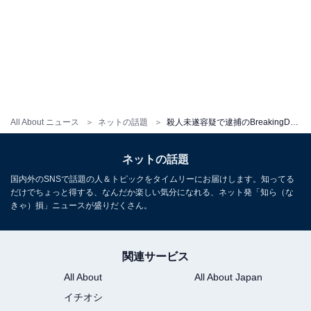
All About ニュース
ネットの話題
殺人未遂容疑で逮捕のBreakingDown出場者、不起訴処分を報告も厳しい声「暴力振るったのは本当なのか？」
ネットの話題
国内外のSNSで話題の人＆トピックをタイムリーにお届けします。知ってる
だけでちょっと得する、なんだか楽しい気分になれる、ネット発「知ら（な
きゃ）損」ニュースが盛りだくさん。
関連サービス
All About
All About Japan
イチオシ