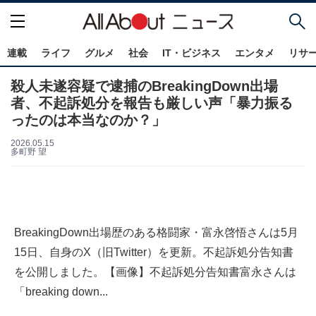
連載
ライフ
グルメ
社会
IT・ビジネス
エンタメ
リサ
殺人未遂容疑で逮捕のBreakingDown出場
者、不起訴処分を報告も厳しい声「暴力振る
ったのは本当なのか？」
2026.05.15
多町野 望
BreakingDown出場歴のある格闘家・富永啓悟さんは5月
15日、自身のX（旧Twitter）を更新。不起訴処分告知書
を公開しました。【画像】不起訴処分告知書富永さんは
「breaking down...