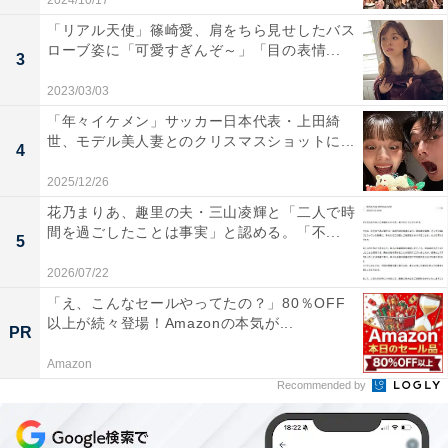
2024/10/17
「リアル天使」篠崎愛、肩をちら見せしたバス
ローブ姿に「可愛すぎんぞ～」「目の表情...
3
2023/03/03
「年々イケメン」サッカー日本代表・上田綺
世、モデル美人妻とのクリスマスショットに...
4
2025/12/26
花乃まりあ、趣里の夫・三山凌輝と「二人で時
間を過ごしたことは事実」と認める。「不...
5
2026/07/22
「え、こんなセールやってたの？」80％OFF
以上が続々登場！Amazonの本気が...
PR
Amazon
Recommended by