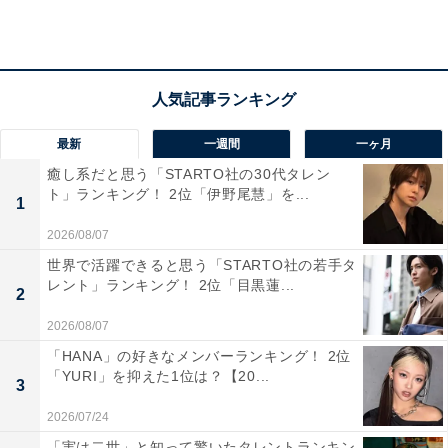
「唇の厚さが薄くもなく、厚くもなく、すごく良い
あんばいの厚さで、口角が上がっているので」（50
代女性／愛知県）
最新
一週間
一ヶ月
「形のバランスがとにかく良く、厚すぎず薄すぎ
癒し系だと思う「STARTO社の30代タレン
ず、どの表情でも色気が出る完成度の高い唇だから
ト」ランキング！ 2位「伊野尾慧」を...
です」（60代女性／愛知県）
1
2026/08/07
世界で活躍できると思う「STARTO社の若手タ
レント」ランキング！ 2位「目黒蓮...
「バランスの取れた綺麗な唇。少し口角が上がって
2
いる、アヒル口のような口がとても色っぽい」（30
2026/08/07
代女性／群馬県）
「HANA」の好きなメンバーランキング！ 2位
「YURI」を抑えた1位は？【20...
3
2026/07/24
「実は二世」と知って驚いたタレントランキン