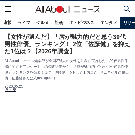
連載
ライフ
グルメ
社会
IT・ビジネス
エンタメ
リサ
【女性が選んだ】「唇が魅力的だと思う30代
男性俳優」ランキング！ 2位「佐藤健」を抑え
た1位は？【2026年調査】
All About ニュース編集部が全国275人の女性を対象に実施した「30代男性俳
優に関するアンケート」の調査結果から、「唇が魅力的だと思う30代男性俳
優」ランキングを発表！ 2位「佐藤健」を抑えた1位は？（サムネイル画像出
典：佐藤健さん公式Instagram）
2026.05.25
坂上 恵