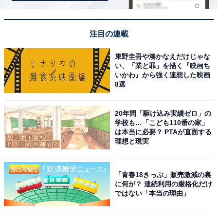
注目の連載
東野圭吾や湊かなえだけじゃな
い、「業と罪」を描く『映画ち
いかわ』から強く連想した映画
8選
View this post on Instagram
20年間「駆け込み実績ゼロ」の
学校も…「こども110番の家」
は本当に必要？ PTAが直面する
理想と現実
「青春18きっぷ」販売激減の裏
に何が？ 連続利用の厳格化だけ
ではない「本当の理由」
見事1位に輝いたのは、志尊淳さんでした。1995年生ま