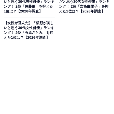
いと思う30代男性俳優」ランキ
だと思う30代女性俳優」ランキ
ング！ 2位「佐藤健」を抑えた
ング！ 2位「吉高由里子」を抑
1位は？【2026年調査】
えた1位は？【2026年調査】
【女性が選んだ】「横顔が美し
いと思う30代女性俳優」ランキ
ング！ 2位「石原さとみ」を抑
えた1位は？【2026年調査】
2位にランクインしたのは、佐藤健さんです。佐藤さん
は、数々の映画賞に輝く日本を代表する実力派俳優で
す。映画『8年越しの花嫁 奇跡の実話』や『護られなか
った者たちへ』で日本アカデミー賞優秀主演男優賞を受
賞しました。真摯（しんし）な演技表現に加え、意志の
強さと色気を兼ね備えた美しい唇も観る者を深く惹きつ
け、常に進化を続ける圧倒的な存在感を示しています。
回答者コメント