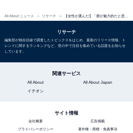
「しっかりと厚みがあって形が整っている。口紅の
All About ニュース
リサーチ
【女性が選んだ】「唇が魅力的だと思う30代男性俳優」ランキング！ 2位「佐藤健」を抑えた1位は？【2026年調査】
CMができそうだと思うからです」（40代女性／青
森県）
リサーチ
編集部が独自目線で調査したトピックスをはじめ、最新のリリース情報、ト
レンドに関するランキングなど、世の中で注目を集めている話題をお知らせ
しています。
※回答者からのコメントは原文ママです
※記事内容は執筆時点のものです.最新の内容をご確認く
関連サービス
ださい
All About
All About Japan
イチオシ
次ページ
10位までのランキング結果を見る
サイト情報
会社概要
広告掲載
プライバシーポリシー
著作権・商標・免責事項