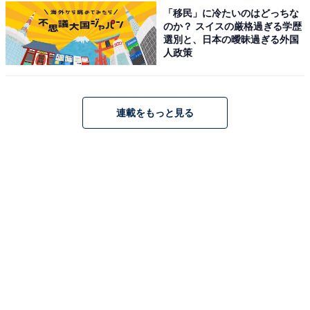
れ、東京都出身の俳優です。近年は『幽☆遊☆白書』や
「移民」に冷たいのはどっちな
のか？ スイスの厳格過ぎる学歴
『グラスハート』（ともにNetflix）、ドラマ『フェルマ
選別と、日本の曖昧過ぎる外国
ーの料理』（TBS系）などの話題作に立て続けに出演し
人政策
ています。思わず目を奪われるような艶やかな唇が魅力
的で、その端正なルックスと確かな演技力により、一層
の飛躍が期待されています。
連載をもっと見る
回答者コメント
「ぷっくりしていて素敵な唇だから」（20代女性／
栃木県 ）
「少しふっくらした唇が特徴的で、笑ったときの形
がきれい」（40代女性／神奈川県）