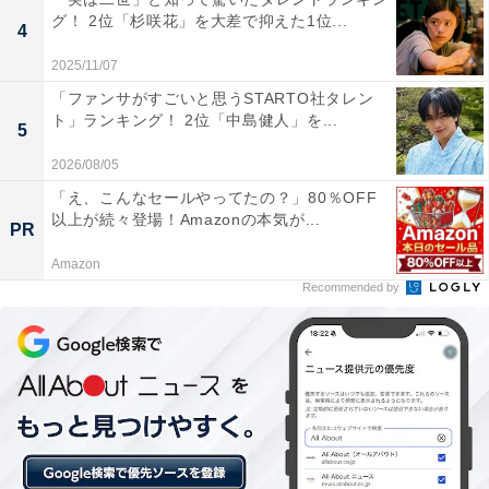
グ！ 2位「杉咲花」を大差で抑えた1位...
4
2025/11/07
「ファンサがすごいと思うSTARTO社タレン
ト」ランキング！ 2位「中島健人」を...
5
2026/08/05
「え、こんなセールやってたの？」80％OFF
以上が続々登場！Amazonの本気が...
PR
Amazon
Recommended by
1位：志尊淳／47票