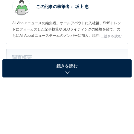
この記事の執筆者：
坂上 恵
All About ニュースの編集者。オールアバウトに入社後、SNSトレン
ドにフォーカスした記事執筆やSEOライティングの経験を経て、の
ちにAll About ニュースチームのメンバーに加入。現在は旅行・カル
...続きを読む
チャー・エンタメなどを中心に企画編集を担当。東京都出身。居酒
屋巡りとスポーツ観戦が生きがい。
調査概要
続きを読む
調査期間：2026年4月30日
調査方法：インターネット調査
調査対象：全国10〜60代の女性275人
※本調査は全国275人を対象に実施したもので、結
果は回答者の意見を集計したものであり、全体の意
見を断定的に示すものではありません