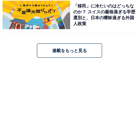
る洗練された美しい横顔は、作品にさらなる深みと上品
「移民」に冷たいのはどっちな
のか？ スイスの厳格過ぎる学歴
な色気を与えています。
選別と、日本の曖昧過ぎる外国
人政策
回答者コメント
「鼻筋の通った立体的な横顔が特徴で、光の当たり
連載をもっと見る
方でさらに美しさが際立つため」（20代女性／長崎
県）
「完成度がほぼ造形美レベルで、鼻筋・輪郭・首の
ラインまで全部整っていて、どの角度でも崩れない
からです」（60代女性／愛知県）
「鼻が高くまっすぐで、まつげが長いのできれいだ