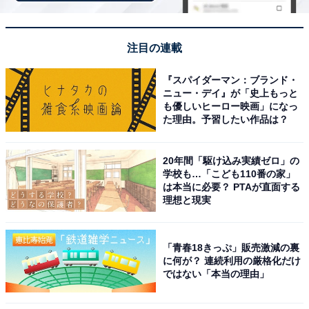
注目の連載
View this post on Instagram
『スパイダーマン：ブランド・
ニュー・デイ』が「史上もっと
も優しいヒーロー映画」になっ
た理由。予習したい作品は？
20年間「駆け込み実績ゼロ」の
学校も…「こども110番の家」
は本当に必要？ PTAが直面する
理想と現実
見事1位に輝いたのは、吉沢亮さんでした。映画『キン
「青春18きっぷ」販売激減の裏
グダム』での1人2役が高く評価され、日本アカデミー賞
に何が？ 連続利用の厳格化だけ
ではない「本当の理由」
最優秀助演男優賞を受賞。映画『国宝』など数々の大作
でも主演を務めています。感情を込めた演技の中で見せ