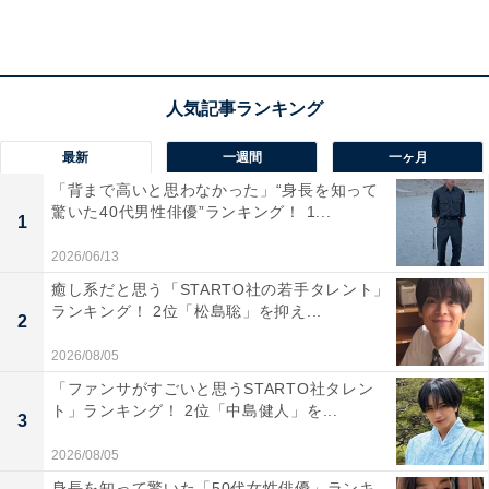
「横顔も正面もこの方は美しい顔をしているから」
（50代女性／長野県）
「パーツ、パーツがしっかりとしていて、美しいな
最新
一週間
一ヶ月
と思うからです」（30代女性／神奈川県）
「背まで高いと思わなかった」“身長を知って
驚いた40代男性俳優”ランキング！ 1...
1
2026/06/13
「鼻がスッとしていて、輪郭も綺麗な流れで、眉毛
とのバランスがいいから」（40代女性／山口県）
癒し系だと思う「STARTO社の若手タレント」
ランキング！ 2位「松島聡」を抑え...
2
2026/08/05
「ファンサがすごいと思うSTARTO社タレン
ト」ランキング！ 2位「中島健人」を...
3
2026/08/05
身長を知って驚いた「50代女性俳優」ランキ