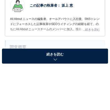
この記事の執筆者：
坂上 恵
All About ニュースの編集者。オールアバウトに入社後、SNSトレン
ドにフォーカスした記事執筆やSEOライティングの経験を経て、の
ちにAll About ニュースチームのメンバーに加入。現在は旅行・カル
...続きを読む
チャー・エンタメなどを中心に企画編集を担当。東京都出身。居酒
屋巡りとスポーツ観戦が生きがい。
調査概要
続きを読む
調査期間：2026年4月30日
調査方法：インターネット調査
調査対象：全国10〜60代の女性275人
※本調査は全国275人を対象に実施したもので、結
果は回答者の意見を集計したものであり、全体の意
見を断定的に示すものではありません