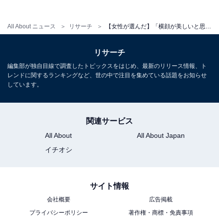
と思いました」（40代女性／石川県）
All About ニュース
リサーチ
【女性が選んだ】「横顔が美しいと思う30代男性俳優」ランキング！ 2位「佐藤健」を抑えた1位は？【2026年調査】
リサーチ
※回答者からのコメントは原文ママです
編集部が独自目線で調査したトピックスをはじめ、最新のリリース情報、ト
※記事内容は執筆時点のものです.最新の内容をご確認く
レンドに関するランキングなど、世の中で注目を集めている話題をお知らせ
しています。
ださい
関連サービス
次ページ
10位までのランキング結果を見る
All About
All About Japan
イチオシ
サイト情報
会社概要
広告掲載
プライバシーポリシー
著作権・商標・免責事項