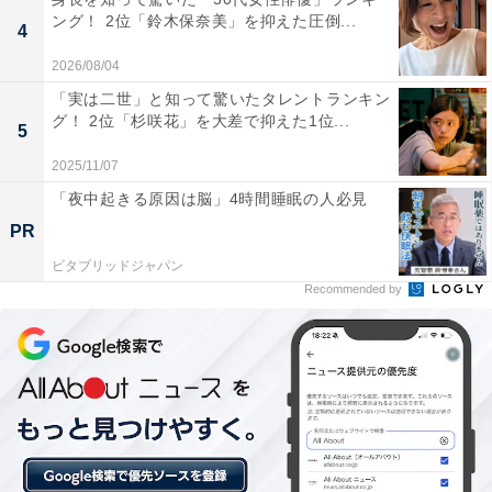
ング！ 2位「鈴木保奈美」を抑えた圧倒...
4
2026/08/04
「実は二世」と知って驚いたタレントランキン
グ！ 2位「杉咲花」を大差で抑えた1位...
5
2025/11/07
「夜中起きる原因は脳」4時間睡眠の人必見
PR
1位：吉沢亮／64票
ビタブリッドジャパン
Recommended by