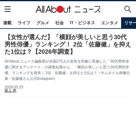
連載
ライフ
グルメ
社会
IT・ビジネス
エンタメ
リサ
【女性が選んだ】「横顔が美しいと思う30代
男性俳優」ランキング！ 2位「佐藤健」を抑え
た1位は？【2026年調査】
All About ニュース編集部が全国275人の女性を対象に実施した「30代男性俳
優に関するアンケート」の調査結果から、「横顔が美しいと思う30代男性俳
優」ランキングを発表！ 2位「佐藤健」を抑えた1位は？（サムネイル画像出
典：佐藤健さん公式Instagram）
2026.05.25
坂上 恵