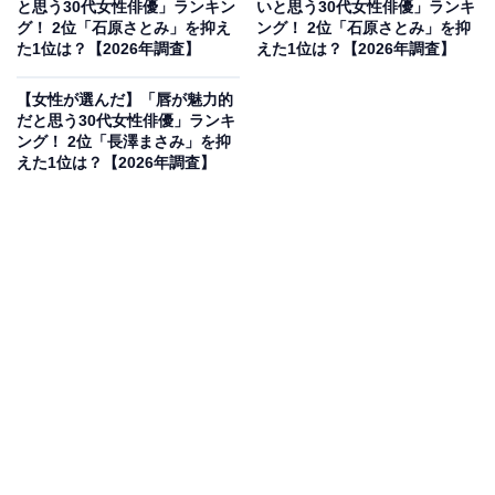
と思う30代女性俳優」ランキン
いと思う30代女性俳優」ランキ
グ！ 2位「石原さとみ」を抑え
ング！ 2位「石原さとみ」を抑
た1位は？【2026年調査】
えた1位は？【2026年調査】
【女性が選んだ】「唇が魅力的
だと思う30代女性俳優」ランキ
ング！ 2位「長澤まさみ」を抑
えた1位は？【2026年調査】
2位にランクインしたのは、佐藤健さんです。1989年生
まれ、Co-LaVo所属の俳優である佐藤さんは、原宿での
スカウトをきっかけに芸能界入りを果たしました。スク
リーン越しに映る洗練された美しい横顔は、ファンから
高い支持を集めています。ドラマ『恋はつづくよどこま
でも』（TBS系）などに出演し、幅広い世代から圧倒的
な人気を誇ります。
回答者コメント