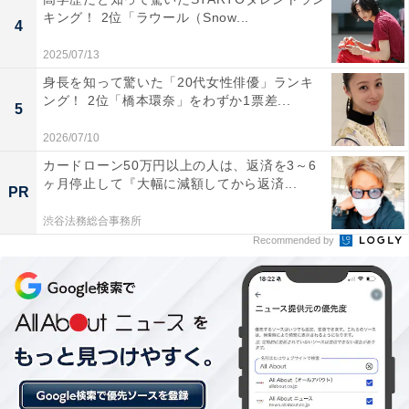
キング！ 2位「ラウール（Snow...
4
2025/07/13
身長を知って驚いた「20代女性俳優」ランキ
ング！ 2位「橋本環奈」をわずか1票差...
5
2026/07/10
カードローン50万円以上の人は、返済を3～6
ヶ月停止して『大幅に減額してから返済...
PR
渋谷法務総合事務所
1位：佐藤健／61票
Recommended by