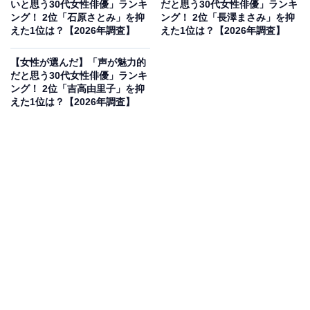
いと思う30代女性俳優」ランキ
だと思う30代女性俳優」ランキ
ング！ 2位「石原さとみ」を抑
ング！ 2位「長澤まさみ」を抑
えた1位は？【2026年調査】
えた1位は？【2026年調査】
【女性が選んだ】「声が魅力的
だと思う30代女性俳優」ランキ
ング！ 2位「吉高由里子」を抑
えた1位は？【2026年調査】
2位にランクインしたのは、岡田将生さんです。1989年8
月15日生まれ、東京都出身の俳優です。2006年にデビュ
ーし、映画『重力ピエロ』や『告白』などで数々の新人
賞や助演男優賞を受賞しました。端正な顔立ちとすらり
とした高身長に加えて、白く細長い美しい指先が作り出
す上品な手の所作も魅力的です。現在も映画やドラマで
多彩な役柄を演じ、実力派として活躍しています。
回答者コメント