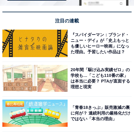
注目の連載
『スパイダーマン：ブランド・
View this post on Instagram
ニュー・デイ』が「史上もっと
も優しいヒーロー映画」になっ
た理由。予習したい作品は？
20年間「駆け込み実績ゼロ」の
学校も…「こども110番の家」
は本当に必要？ PTAが直面する
理想と現実
「青春18きっぷ」販売激減の裏
見事1位に輝いたのは、佐藤健さんでした。埼玉県出身
に何が？ 連続利用の厳格化だけ
ではない「本当の理由」
の佐藤さんは、高い身体能力を生かした迫力あるアクシ
ョンで知られる俳優です。特に映画『るろうに剣心』シ