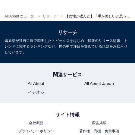
「医者の役やピアノをひく役だったり、手の綺麗な
All About ニュース
リサーチ
【女性が選んだ】「手が美しいと思う30代男性俳優」ランキング！ 2位「岡田将生」を抑えた1位は？【2026年調査】
印象が強い」（40代女性／群馬県）
リサーチ
編集部が独自目線で調査したトピックスをはじめ、最新のリリース情報、ト
レンドに関するランキングなど、世の中で注目を集めている話題をお知らせ
しています。
※回答者からのコメントは原文ママです
※記事内容は執筆時点のものです.最新の内容をご確認く
ださい
関連サービス
All About
All About Japan
イチオシ
次ページ
9位までのランキング結果を見る
サイト情報
会社概要
広告掲載
プライバシーポリシー
著作権・商標・免責事項