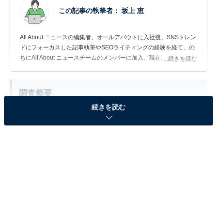
この記事の執筆者：
坂上 恵
All About ニュースの編集者。オールアバウトに入社後、SNSトレン
ドにフォーカスした記事執筆やSEOライティングの経験を経て、の
ちにAll About ニュースチームのメンバーに加入。現在は旅行・カル
...続きを読む
チャー・エンタメなどを中心に企画編集を担当。東京都出身。居酒
屋巡りとスポーツ観戦が生きがい。
調査概要
続きを読む
調査期間：2026年4月30日
調査方法：インターネット調査
調査対象：全国10〜60代の女性275人
※本調査は全国275人を対象に実施したもので、結
果は回答者の意見を集計したものであり、全体の意
見を断定的に示すものではありません