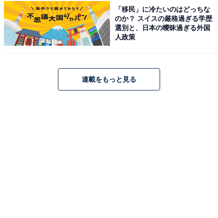
リーズでの殺陣は多くの観客を魅了しています。激しい
「移民」に冷たいのはどっちな
のか？ スイスの厳格過ぎる学歴
動きの中にも、ふとした瞬間に見えるすっとした美しい
選別と、日本の曖昧過ぎる外国
手先が、彼の表現力や所作の美しさをさらに際立たせて
人政策
います。
回答者コメント
連載をもっと見る
「指がスッと長く、節々のラインが繊細ながらも、
男性らしい力強さを併せ持った綺麗な形をしている
からです」（30代女性／北海道）
「Netflixでピアノを弾いてるところを見て細くてキ
レイな手をしていると思いました」（50代女性／埼
玉県）