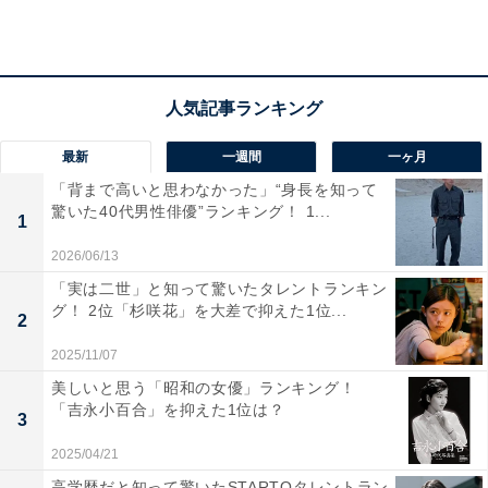
「細くて白くてスラッとした指が素敵だから」（40
代女性／千葉県）
「指が長くて細く、骨格がとにかく整っており、ど
最新
一週間
一ヶ月
の角度から見ても絵になる手だからです」（60代女
「背まで高いと思わなかった」“身長を知って
性／愛知県）
驚いた40代男性俳優”ランキング！ 1...
1
2026/06/13
「色が白く、スラッとした感じも男性らしさもどっ
「実は二世」と知って驚いたタレントランキン
グ！ 2位「杉咲花」を大差で抑えた1位...
ちもあっていいと思う」（30代女性／北海道）
2
2025/11/07
美しいと思う「昭和の女優」ランキング！
「吉永小百合」を抑えた1位は？
3
2025/04/21
高学歴だと知って驚いたSTARTOタレントラン