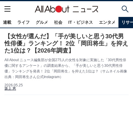
連載
ライフ
グルメ
社会
IT・ビジネス
エンタメ
リサ
【女性が選んだ】「手が美しいと思う30代男
性俳優」ランキング！ 2位「岡田将生」を抑え
た1位は？【2026年調査】
All About ニュース編集部が全国275人の女性を対象に実施した「30代男性俳
優に関するアンケート」の調査結果から、「手が美しいと思う30代男性俳
優」ランキングを発表！ 2位「岡田将生」を抑えた1位は？（サムネイル画像
出典：岡田将生さん公式Instagram）
2026.05.25
坂上 恵