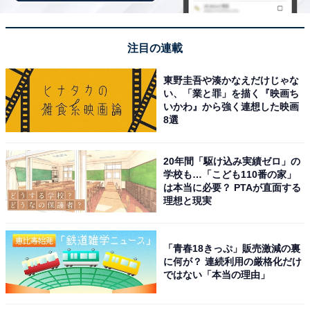
注目の連載
東野圭吾や湊かなえだけじゃな
View this post on Instagram
い、「業と罪」を描く『映画ち
いかわ』から強く連想した映画
8選
20年間「駆け込み実績ゼロ」の
学校も…「こども110番の家」
は本当に必要？ PTAが直面する
理想と現実
「青春18きっぷ」販売激減の裏
に何が？ 連続利用の厳格化だけ
見事1位に輝いたのは、新垣結衣さんでした。1988年生
ではない「本当の理由」
まれの新垣結衣さんは、『コード・ブルー』（フジテレ
ビ系）や『逃げるは恥だが役に立つ』（TBS系）など、