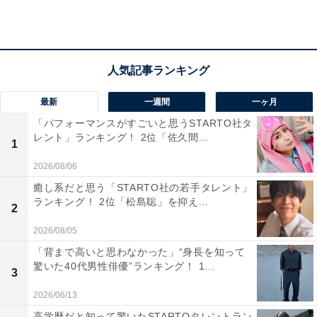
一無二の声質のため」（20代女性／長崎県）
「抜けた感じの声と特徴的な声が可愛いし、コミカ
ルな感じから真面目な感じも全部こなせるけど、声
最新
一週間
一ヶ月
がやっぱり魅力的」（30代女性／沖縄県）
「パフォーマンスがすごいと思うSTARTO社タ
レント」ランキング！ 2位「佐久間...
1
2026/08/06
「舌に掛かった声が、彼女の魅力です。重くなく、
癒し系だと思う「STARTO社の若手タレント」
そして、軽くもないという特徴が好きです」（60代
ランキング！ 2位「松島聡」を抑え...
2
女性／静岡県）
2026/08/05
「背まで高いと思わなかった」“身長を知って
驚いた40代男性俳優”ランキング！ 1...
3
2026/06/13
高学歴だと知って驚いたSTARTOタレントラン