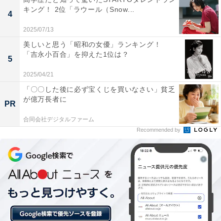
キング！ 2位「ラウール（Snow...
4
2025/07/13
美しいと思う「昭和の女優」ランキング！
「吉永小百合」を抑えた1位は？
5
2025/04/21
「〇〇した後に必ず宝くじを買いなさい」貧乏
が億万長者に
PR
合同会社デジタルファーム
1位：新垣結衣／40票
Recommended by