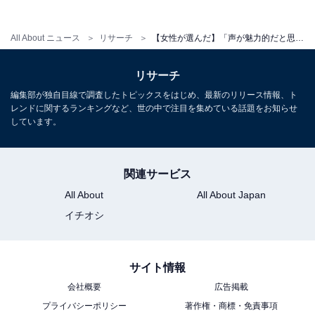
「常に優しそうな声なのに、役によってはしっかり
した声がでたりとすごく素敵だと思うし魅力を感じ
All About ニュース
リサーチ
【女性が選んだ】「声が魅力的だと思う30代女性俳優」ランキング！ 2位「吉高由里子」を抑えた1位は？【2026年調査】
る」（30代女性／東京都）
リサーチ
編集部が独自目線で調査したトピックスをはじめ、最新のリリース情報、ト
レンドに関するランキングなど、世の中で注目を集めている話題をお知らせ
※回答者からのコメントは原文ママです
しています。
※記事内容は執筆時点のものです.最新の内容をご確認く
ださい
関連サービス
All About
All About Japan
次ページ
10位までのランキング結果を見る
イチオシ
サイト情報
会社概要
広告掲載
プライバシーポリシー
著作権・商標・免責事項