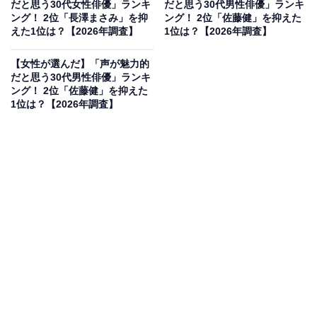
だと思う30代女性俳優」ランキ
だと思う30代男性俳優」ランキ
ング！ 2位「長澤まさみ」を抑
ング！ 2位「佐藤健」を抑えた
えた1位は？【2026年調査】
1位は？【2026年調査】
Photo by RYO
pic.twitter.com/leYBMfdEBz
【女性が選んだ】「声が魅力的
— 吉高由里子 (@ystk_yrk)
September 25, 2025
だと思う30代男性俳優」ランキ
ング！ 2位「佐藤健」を抑えた
1位は？【2026年調査】
2位にランクインしたのは、吉高由里子さんです。2006
年の映画『紀子の食卓』でスクリーンデビューを飾り、
ヨコハマ映画祭最優秀新人賞を受賞した実力派女性俳優
です。『蛇にピアス』での体当たりの演技で高い評価を
受けました。彼女のどこかミステリアスで落ち着いたト
ーンの美しい声は、作品の持つ世界観をより深く引き立
たせる魅力を持っています。
回答者コメント
「独特のハスキーさと温かみが共存し、耳に残る唯