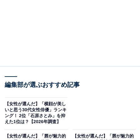
2位：吉高由里子／35票
先日の📷
エクステンション
つけたら
テンション🦀yeah
切ったら長いのいいなって
編集部が選ぶおすすめ記事
長いと短いのがいいなって
【女性が選んだ】「横顔が美し
暗いと明るくしたいなって
いと思う30代女性俳優」ランキ
明るいとめんどうになって
ング！ 2位「石原さとみ」を抑
えた1位は？【2026年調査】
そんなこと考えながら
【女性が選んだ】「唇が魅力的
【女性が選んだ】「唇が魅力的
美容院に向かってます💇‍♀️