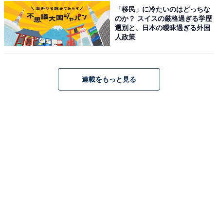
「移民」に冷たいのはどっちな
社会現象となるドラマに多数出演してきました。また、
のか？ スイスの厳格過ぎる学歴
長年務める企業のCMなどでもお馴染みです。映像に彩
選別と、日本の曖昧過ぎる外国
人政策
りを添える彼女の落ち着きのある澄んだ声は見る者に安
心感を与え、世代を超えて愛され続けています。
回答者コメント
連載をもっと見る
「少し高めの声で女性らしく一度聞くと忘れない声
だと思ったため」（40代女性／大分県）
「話口調に人柄の良さが出ていて、とても魅力的」
（30代女性／福岡県）