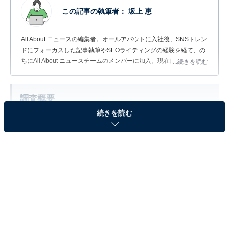
この記事の執筆者：
坂上 恵
All About ニュースの編集者。オールアバウトに入社後、SNSトレン
ドにフォーカスした記事執筆やSEOライティングの経験を経て、の
ちにAll About ニュースチームのメンバーに加入。現在は旅行・カル
...続きを読む
チャー・エンタメなどを中心に企画編集を担当。東京都出身。居酒
屋巡りとスポーツ観戦が生きがい。
調査概要
続きを読む
調査期間：2026年4月30日
調査方法：インターネット調査
調査対象：全国10〜60代の女性275人
※本調査は全国275人を対象に実施したもので、結
果は回答者の意見を集計したものであり、全体の意
見を断定的に示すものではありません