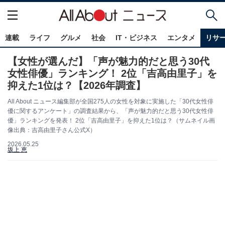
連載
ライフ
グルメ
社会
IT・ビジネス
エンタメ
リサ
【女性が選んだ】「声が魅力的だと思う30代
女性俳優」ランキング！ 2位「吉高由里子」を
抑えた1位は？【2026年調査】
All About ニュース編集部が全国275人の女性を対象に実施した「30代女性俳
優に関するアンケート」の調査結果から、「声が魅力的だと思う30代女性俳
優」ランキングを発表！ 2位「吉高由里子」を抑えた1位は？（サムネイル画
像出典：吉高由里子さん公式X）
2026.05.25
坂上 恵