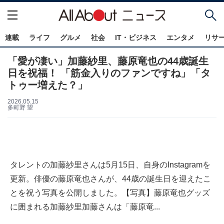
連載
ライフ
グルメ
社会
IT・ビジネス
エンタメ
リサ
「愛が凄い」加藤紗里、藤原竜也の44歳誕生
日を祝福！ 「筋金入りのファンですね」「タ
トゥー増えた？」
2026.05.15
多町野 望
タレントの加藤紗里さんは5月15日、自身のInstagramを
更新。俳優の藤原竜也さんが、44歳の誕生日を迎えたこ
とを祝う写真を公開しました。【写真】藤原竜也グッズ
に囲まれる加藤紗里加藤さんは「藤原竜...