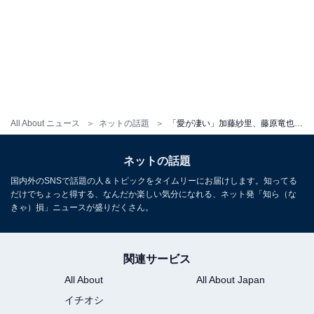
All About ニュース
ネットの話題
「愛が凄い」加藤紗里、藤原竜也の44歳誕生日を祝福！ 「筋金入りのファンですね」「タトゥー増えた？」
ネットの話題
国内外のSNSで話題の人＆トピックをタイムリーにお届けします。知ってる
だけでちょっと得する、なんだか楽しい気分になれる、ネット発「知ら（な
きゃ）損」ニュースが盛りだくさん。
関連サービス
All About
All About Japan
イチオシ