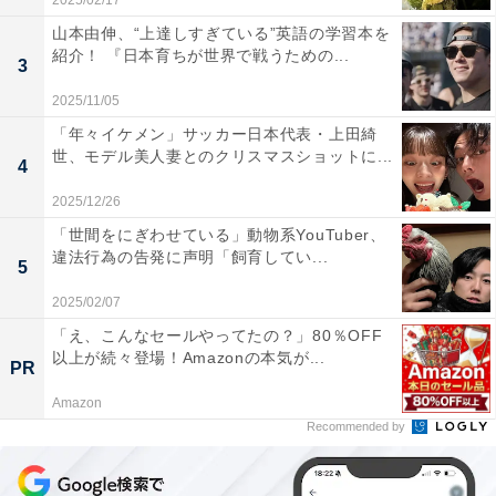
2025/02/17
山本由伸、“上達しすぎている”英語の学習本を
紹介！ 『日本育ちが世界で戦うための...
3
2025/11/05
「年々イケメン」サッカー日本代表・上田綺
世、モデル美人妻とのクリスマスショットに...
4
2025/12/26
「世間をにぎわせている」動物系YouTuber、
違法行為の告発に声明「飼育してい...
5
2025/02/07
「え、こんなセールやってたの？」80％OFF
以上が続々登場！Amazonの本気が...
PR
Amazon
Recommended by