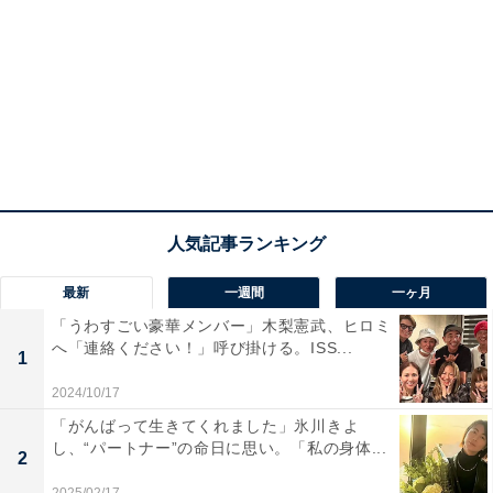
最新
一週間
一ヶ月
「うわすごい豪華メンバー」木梨憲武、ヒロミ
へ「連絡ください！」呼び掛ける。ISS...
1
2024/10/17
「がんばって生きてくれました」氷川きよ
し、“パートナー”の命日に思い。「私の身体...
2