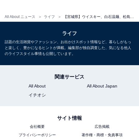
All About ニュース
ライフ
【宮城県】ウイスキー、白石温麺、松島の牡蠣。仙台・松島エリアの温泉地3選【作並・鎌先小原・松島】
ライフ
話題の生活雑貨やファッション、お出かけスポット情報など、暮らしがもっ
と楽しく、豊かになるヒントが満載。編集部が独自調査した、気になる他人
のライフスタイル事情も公開しています。
関連サービス
All About
All About Japan
イチオシ
松島温泉（写真はイメージです）
サイト情報
日本三景「松島」に湧く松島温泉は、2008年開湯の比較
会社概要
広告掲載
的新しい温泉地ですが、グルメの充実度は随一。
プライバシーポリシー
著作権・商標・免責事項