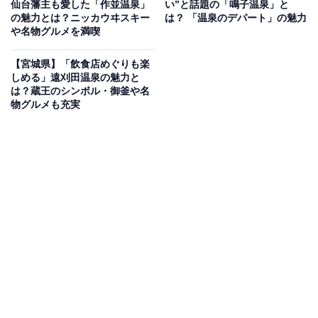
仙台藩主も愛した「作並温泉」
い”と話題の「鳴子温泉」と
試飲体験で、広瀬川と新川が合流する豊かな自然環境の
の魅力とは？ニッカウヰスキー
は？ 「温泉のデパート」の魅力
中で熟成されたウイスキーの深い味わいを楽しめます。
や名物グルメを満喫
工場見学は無料で参加でき、試飲コーナーでは数種類の
【宮城県】「飲食店めぐりも楽
ウイスキーやジュースを飲み比べられます。
しめる」遠刈田温泉の魅力と
は？蔵王のシンボル・御釜や名
物グルメも充実
また、明治23年創業の老舗「定義とうふ店」の三角定義
油あげも見逃せない名物で、揚げたてのさくさくとした
食感は、現地を訪れてこそ楽しめる格別な味わいです。
そして、広瀬川の渓流沿いに趣の異なる宿が点在し、川
のせせらぎを聴きながらの露天風呂や深さ1.3mの「立ち
湯」など、多彩な湯めぐりも楽しめます。
作並温泉周辺にある旅館・ホテルを楽天トラベルで見る