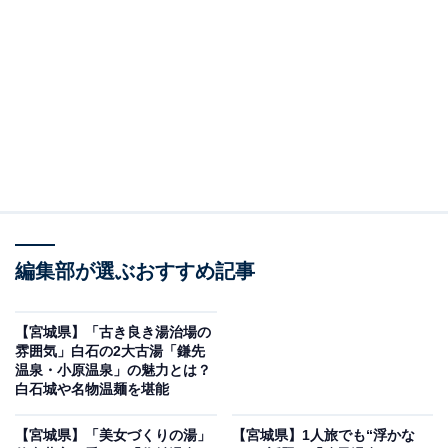
編集部が選ぶおすすめ記事
作並温泉（写真はイメージです）
「仙台の奥座敷」と称され、「美女づくりの湯」として
【宮城県】「古き良き湯治場の
親しまれる作並温泉は、グルメ体験の宝庫でもありま
雰囲気」白石の2大古湯「鎌先
温泉・小原温泉」の魅力とは？
す。
白石城や名物温麺を堪能
おすすめは「ニッカウヰスキー宮城峡蒸溜所」の見学と
【宮城県】「美女づくりの湯」
【宮城県】1人旅でも“浮かな