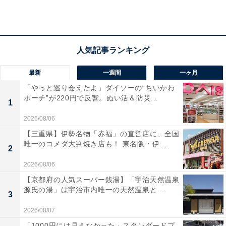
最新
一週間
一ヶ月
「やっと巡り会えたよ」ダイソーの“ちいかわ
ポーチ”が220円で反響。ぬい活＆防災...
1
2026/08/06
【三重県】伊勢名物「赤福」の直営店に、全国
唯一のコメダ大判焼き店も！ 東名阪・伊...
2
2026/08/06
2：鎌先温泉・小原温泉（宮城県白石市）
【京都府の人気スーパー銭湯】「宇治天然温泉
源氏の湯」は宇治市内唯一の天然温泉と...
3
2026/08/07
「1000円には見えなかった」スタンダードプ