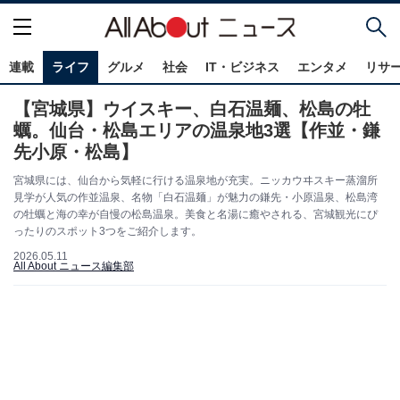
連載
ライフ
グルメ
社会
IT・ビジネス
エンタメ
リサ
【宮城県】ウイスキー、白石温麺、松島の牡
蠣。仙台・松島エリアの温泉地3選【作並・鎌
先小原・松島】
宮城県には、仙台から気軽に行ける温泉地が充実。ニッカウヰスキー蒸溜所
見学が人気の作並温泉、名物「白石温麺」が魅力の鎌先・小原温泉、松島湾
の牡蠣と海の幸が自慢の松島温泉。美食と名湯に癒やされる、宮城観光にぴ
ったりのスポット3つをご紹介します。
2026.05.11
All About ニュース編集部