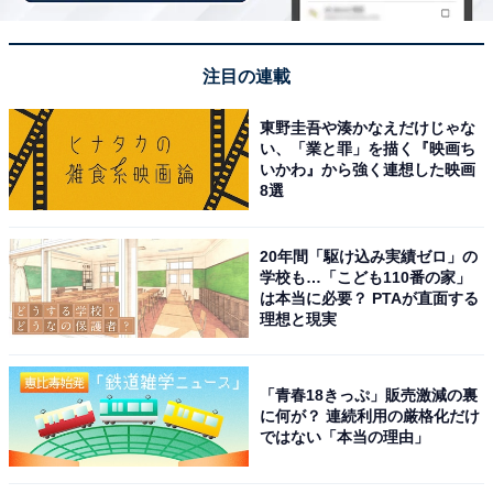
は、全長9cmほどの短い素麺で油を一切使わないあっさ
りとした味わいが特徴。胃腸に優しく湯治客にも親しま
れてきた歴史ある一品です。
注目の連載
東野圭吾や湊かなえだけじゃな
また「弥治郎こけし村」では、日本三大こけしのひとつ
い、「業と罪」を描く『映画ち
「弥治郎こけし」の絵付け体験とみやげ購入も醍醐味
いかわ』から強く連想した映画
8選
（だいごみ）です。
さらに、木造三階櫓が見事な「白石城」での甲冑体験
20年間「駆け込み実績ゼロ」の
学校も…「こども110番の家」
や、国指定天然記念物「材木岩」の自然散策なども周辺
は本当に必要？ PTAが直面する
の見どころです。
理想と現実
鎌先温泉周辺にある旅館・ホテルを楽天トラベルで見る
「青春18きっぷ」販売激減の裏
に何が？ 連続利用の厳格化だけ
ではない「本当の理由」