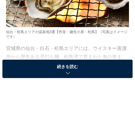
仙台・松島エリアの温泉地3選【作並・鎌先小原・松島】（写真はイメージ
です）
宮城県の仙台・白石・松島エリアには、ウイスキー蒸溜
所から歴史ある手打ち麺、松島湾で育まれた海の幸ま
で、個性豊かなグルメとともに楽しめる温泉地がそろっ
続きを読む
ています。3つの温泉地をご紹介します。
※本記事で紹介している商品の購入やサービスの利用により、売上の一部が
オールアバウトに還元されることがあります。
1：作並温泉（宮城県仙台市）