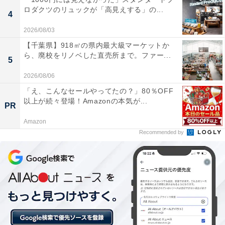
ロダクツのリュックが「高見えする」の...
4
2026/08/03
【千葉県】918㎡の県内最大級マーケットか
ら、廃校をリノベした直売所まで。ファー...
5
2026/08/06
「え、こんなセールやってたの？」80％OFF
以上が続々登場！Amazonの本気が...
PR
Amazon
Recommended by
鎌先温泉・小原温泉（写真はイメージです）
白石市に湧く鎌先温泉・小原温泉は、どちらも600〜800
年以上の歴史を誇る薬湯。この地を訪れたなら、ぜひ白
石名物のグルメを楽しんでください。
約400年間愛され続けてきた「白石温麺（うーめん）」