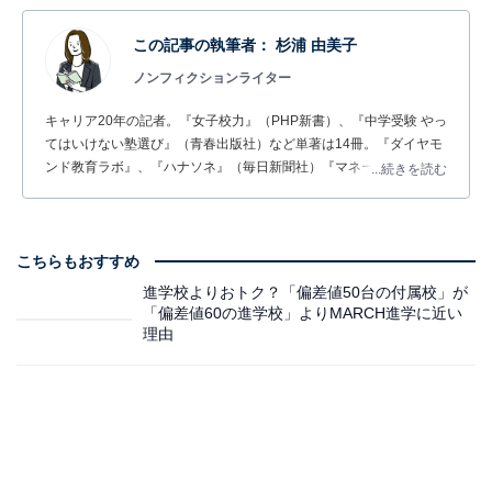
この記事の執筆者：
杉浦 由美子
ノンフィクションライター
キャリア20年の記者。『女子校力』（PHP新書）、『中学受験 やっ
てはいけない塾選び』（青春出版社）など単著は14冊。『ダイヤモ
ンド教育ラボ』、『ハナソネ』（毎日新聞社）『マネーポスト
...続きを読む
WEB』(小学館)などで取材記事を寄稿している。趣味は取材。
こちらもおすすめ
進学校よりおトク？「偏差値50台の付属校」が
「偏差値60の進学校」よりMARCH進学に近い
理由