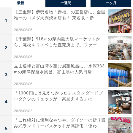
最新
一週間
一ヶ月
【三重県】伊勢名物「赤福」の直営店に、全国
唯一のコメダ大判焼き店も！ 東名阪・伊...
1
2026/08/06
【千葉県】918㎡の県内最大級マーケットか
ら、廃校をリノベした直売所まで。ファー...
2
2026/08/06
立山連峰と富山湾を望む展望風呂に、水深333
mの海洋深層水風呂。富山県の人気日帰...
3
2026/08/06
「1000円には見えなかった」スタンダードプ
ロダクツのリュックが「高見えする」の...
4
2026/08/03
「これ絶対に便利なやつや」ダイソーの折り畳
み式ランドリーバスケットが高評価「使わ...
5