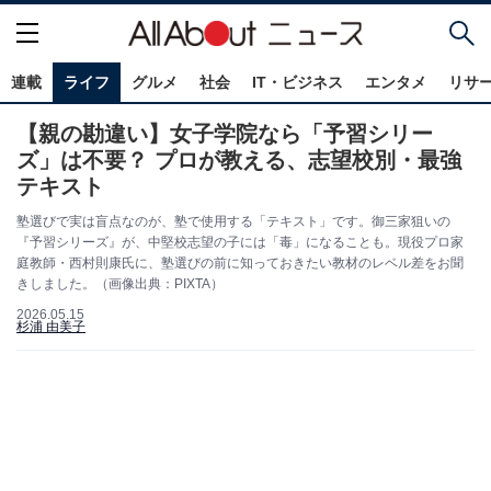
連載
ライフ
グルメ
社会
IT・ビジネス
エンタメ
リサ
【親の勘違い】女子学院なら「予習シリー
ズ」は不要？ プロが教える、志望校別・最強
テキスト
塾選びで実は盲点なのが、塾で使用する「テキスト」です。御三家狙いの
『予習シリーズ』が、中堅校志望の子には「毒」になることも。現役プロ家
庭教師・西村則康氏に、塾選びの前に知っておきたい教材のレベル差をお聞
きしました。（画像出典：PIXTA）
2026.05.15
杉浦 由美子