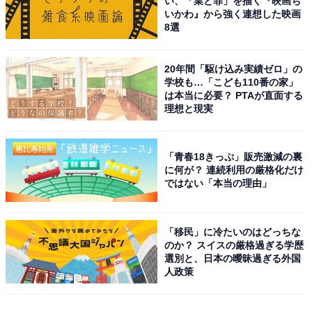
い、「業と罪」を描く『映画ち
いかわ』から強く連想した映画
8選
20年間「駆け込み実績ゼロ」の
学校も…「こども110番の家」
は本当に必要？ PTAが直面する
理想と現実
「青春18きっぷ」販売激減の裏
に何が？ 連続利用の厳格化だけ
ではない「本当の理由」
「移民」に冷たいのはどっちな
のか？ スイスの厳格過ぎる学歴
選別と、日本の曖昧過ぎる外国
人政策