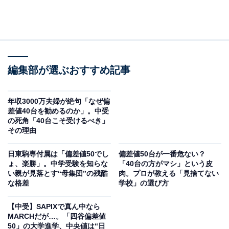
編集部が選ぶおすすめ記事
年収3000万夫婦が絶句「なぜ偏
差値40台を勧めるのか」。中受
の死角「40台こそ受けるべき」
その理由
日東駒専付属は「偏差値50でし
偏差値50台が一番危ない？
ょ、楽勝」。中学受験を知らな
「40台の方がマシ」という皮
い親が見落とす“母集団”の残酷
肉。プロが教える「見捨てない
な格差
学校」の選び方
【中受】SAPIXで真ん中なら
MARCHだが…。「四谷偏差値
50」の大学進学、中央値は“日