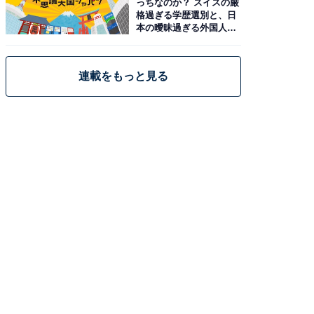
っちなのか？ スイスの厳
格過ぎる学歴選別と、日
本の曖昧過ぎる外国人政
策
連載をもっと見る