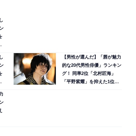
し
ン
を
し
【男性が選んだ】「唇が魅力
ン
的な20代男性俳優」ランキン
を
グ！ 同率2位「北村匠海」
「平野紫耀」を抑えた1位
は？【2026年調査】
力
ン
え