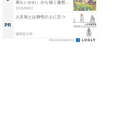
画ちいかわ』から強く連想し
ュックが
た...
2026/08/07
2026/08/0
人文知とは個性の上に立つ
狭い道
で活躍
PR
PR
EV
國學院大學
BLAZE
Recommended by