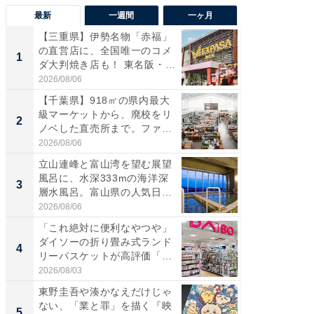
最新
一週間
一ヶ月
【三重県】伊勢名物「赤福」
【兵庫
の直営店に、全国唯一のコメ
ーメン
1
1
ダ大判焼き店も！ 東名阪・
再現した
伊...
道...
2026/08/06
2026/08/0
【千葉県】918㎡の県内最大
ステラ
級マーケットから、廃校をリ
詰め放題
2
2
ノベした直売所まで。ファ
00円で「
ー...
2026/08/06
2026/08/0
立山連峰と富山湾を望む展望
「面白
風呂に、水深333mの海洋深
入〜」
3
3
層水風呂。富山県の人気日
プラン
帰...
題。“さま
2026/08/06
2026/08/0
「これ絶対に便利なやつや」
「これ
ダイソーの折り畳み式ランド
ダイソ
4
4
リーバスケットが高評価「使
リーバ
わ...
わ...
2026/08/03
2026/08/0
東野圭吾や湊かなえだけじゃ
「100
ない、「業と罪」を描く『映
スタン
5
5