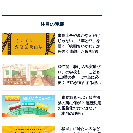
注目の連載
東野圭吾や湊かなえだけ
じゃない、「業と罪」を
描く『映画ちいかわ』か
ら強く連想した映画8選
20年間「駆け込み実績ゼ
ロ」の学校も…「こども
110番の家」は本当に必
要？ PTAが直面する理想
と現実
「青春18きっぷ」販売激
減の裏に何が？ 連続利用
の厳格化だけではない
「本当の理由」
「移民」に冷たいのはど