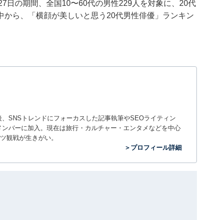
22〜27日の期間、全国10〜60代の男性229人を対象に、20代
中から、「横顔が美しいと思う20代男性俳優」ランキン
入社後、SNSトレンドにフォーカスした記事執筆やSEOライティン
ームのメンバーに加入。現在は旅行・カルチャー・エンタメなどを中心
ツ観戦が生きがい。
＞プロフィール詳細