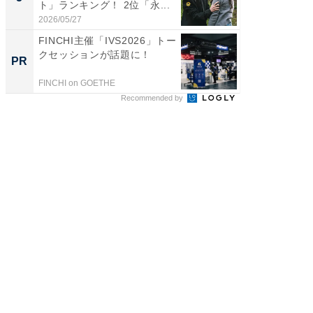
ト」ランキング！ 2位「永...
グ！ 2
2026/05/27
2026/08/0
FINCHI主催「IVS2026」トー
その買
クセッションが話題に！
れない
PR
PR
FINCHI on GOETHE
他力本願
Recommended by