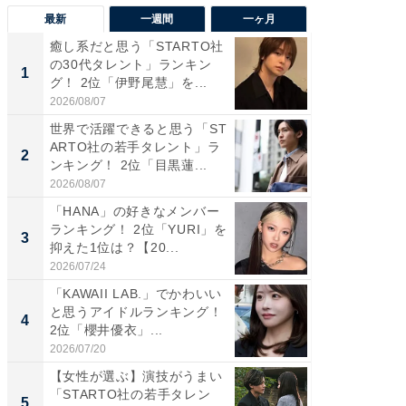
最新
一週間
一ヶ月
癒し系だと思う「STARTO社
癒し系だ
の30代タレント」ランキン
の若手
1
1
グ！ 2位「伊野尾慧」を...
グ！ 2
2026/08/07
2026/08/0
世界で活躍できると思う「ST
「パフ
ARTO社の若手タレント」ラ
思うST
2
2
ンキング！ 2位「目黒蓮...
ンキング
2026/08/07
2026/08/0
「HANA」の好きなメンバー
ギャップ
ランキング！ 2位「YURI」を
RTO社
3
3
抑えた1位は？【20...
キング！
2026/07/24
2026/08/0
「KAWAII LAB.」でかわいい
癒し系だ
と思うアイドルランキング！
の30代
4
4
2位「櫻井優衣」...
グ！ 2
2026/07/20
2026/08/0
【女性が選ぶ】演技がうまい
「ファン
「STARTO社の若手タレン
ARTO
5
5