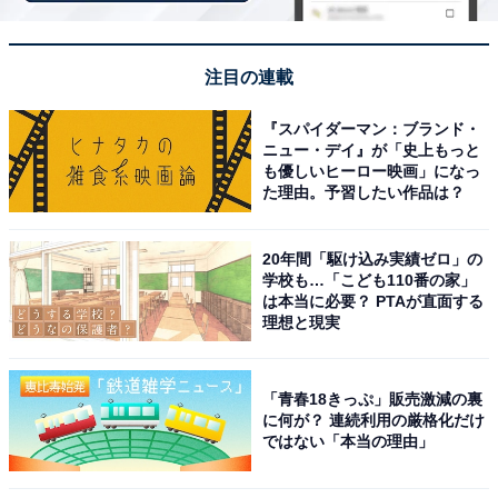
注目の連載
View this post on Instagram
『スパイダーマン：ブランド・
ニュー・デイ』が「史上もっと
も優しいヒーロー映画」になっ
た理由。予習したい作品は？
20年間「駆け込み実績ゼロ」の
学校も…「こども110番の家」
は本当に必要？ PTAが直面する
理想と現実
堂々の1位に輝いたのは今田美桜さんです。福岡県出身
「青春18きっぷ」販売激減の裏
の俳優で、数多くの話題作に出演しています。2018年の
に何が？ 連続利用の厳格化だけ
ではない「本当の理由」
ドラマ『花のち晴れ〜花男Next Season〜』（TBS系）
でブレーク後、『半沢直樹』（TBS系）や『ドクターX