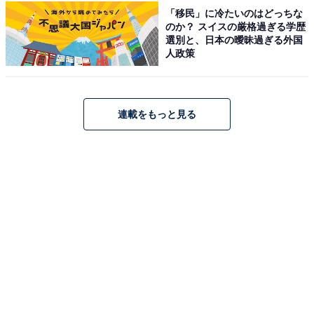
～外科医・大門未知子～』（テレビ朝日系）などの大ヒ
「移民」に冷たいのはどっちな
のか？ スイスの厳格過ぎる学歴
ットシリーズに参加しました。近年も『いちばんすきな
選別と、日本の曖昧過ぎる外国
花』（フジテレビ系）などで好演し、2025年にはNHK連
人政策
続テレビ小説『あんぱん』で主演を務めます。鼻筋の通
った立体的で美しい横顔も魅力的で、多くのファンを魅
了しています。
連載をもっと見る
回答者コメント
「目が大きくて顔が小さく、骨格が綺麗で横顔が素
敵だとおもう」（30代男性／その他）
「東京メトロの化粧品関連の車内動画広告での横顔
が印象的」（30代男性／埼玉県）