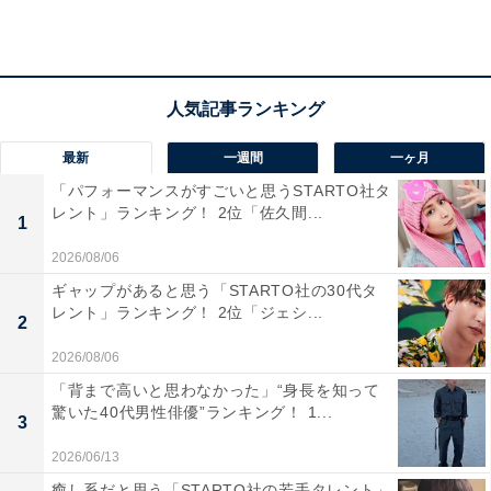
らかです」（50代男性／東京都）
「鼻筋がすっと通っていてフェイスラインが綺麗
で、横顔のシルエットがとても整っているから」
最新
一週間
一ヶ月
（40代男性／大阪府）
「パフォーマンスがすごいと思うSTARTO社タ
レント」ランキング！ 2位「佐久間...
1
2026/08/06
「日本人離れした高い鼻筋と、小顔さが際立つ横顔
はまさに芸術品の域です」（40代男性／宮城県）
ギャップがあると思う「STARTO社の30代タ
レント」ランキング！ 2位「ジェシ...
2
2026/08/06
「背まで高いと思わなかった」“身長を知って
驚いた40代男性俳優”ランキング！ 1...
3
2026/06/13
癒し系だと思う「STARTO社の若手タレント」