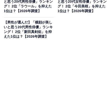
と思う20代男性俳優」ランキン
と思う20代女性俳優」ランキン
グ！ 2位「ラウール」を抑えた
グ！ 2位「今田美桜」を抑えた
1位は？【2026年調査】
1位は？【2026年調査】
【男性が選んだ】「横顔が美し
いと思う20代男性俳優」ランキ
ング！ 2位「新田真剣佑」を抑
えた1位は？【2026年調査】
1997年生まれ、大阪府出身の俳優・モデルです。2015年
のポカリスエットのCMで話題を集め、キリン「午後の
紅茶」や「キリン一番搾り 糖質ゼロ」、Google Pixelな
ど数多くのCMに起用されています。高い好感度に加
え、映像の中で美しく映える完璧な横顔のラインは、見
る者に洗練された強い印象を与え続けています。
回答者コメント
「フェイスラインがシャープで首へのつながりが滑