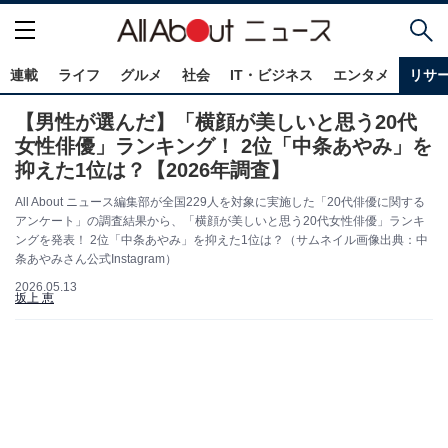
連載
ライフ
グルメ
社会
IT・ビジネス
エンタメ
リサ
【男性が選んだ】「横顔が美しいと思う20代
女性俳優」ランキング！ 2位「中条あやみ」を
抑えた1位は？【2026年調査】
All About ニュース編集部が全国229人を対象に実施した「20代俳優に関する
アンケート」の調査結果から、「横顔が美しいと思う20代女性俳優」ランキ
ングを発表！ 2位「中条あやみ」を抑えた1位は？（サムネイル画像出典：中
条あやみさん公式Instagram）
2026.05.13
坂上 恵