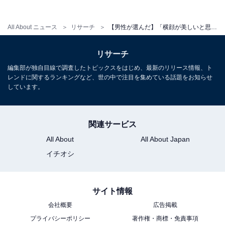
「目が大きくて、色白の綺麗な肌がバランスがとれ
All About ニュース
リサーチ
【男性が選んだ】「横顔が美しいと思う20代女性俳優」ランキング！ 2位「中条あやみ」を抑えた1位は？【2026年調査】
ていてとても美しいから」（30代男性／兵庫県）
リサーチ
編集部が独自目線で調査したトピックスをはじめ、最新のリリース情報、ト
レンドに関するランキングなど、世の中で注目を集めている話題をお知らせ
しています。
※回答者からのコメントは原文ママです
※記事内容は執筆時点のものです.最新の内容をご確認く
ださい
関連サービス
All About
All About Japan
あわせて読みたい
イチオシ
【女性が選んだ】「横顔が美しいと思う20代
女性俳優」ランキング！ 2位「今田美桜」を
抑えた1位は？【2026年調査】
サイト情報
会社概要
広告掲載
プライバシーポリシー
著作権・商標・免責事項
次ページ
5位までのランキング結果を見る