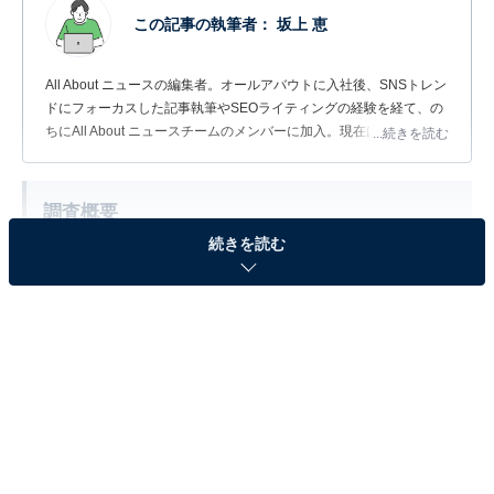
この記事の執筆者：
坂上 恵
All About ニュースの編集者。オールアバウトに入社後、SNSトレン
ドにフォーカスした記事執筆やSEOライティングの経験を経て、の
ちにAll About ニュースチームのメンバーに加入。現在は旅行・カル
...続きを読む
チャー・エンタメなどを中心に企画編集を担当。東京都出身。居酒
屋巡りとスポーツ観戦が生きがい。
調査概要
続きを読む
調査期間：2026年4月22〜27日
調査方法：インターネット調査
調査対象：全国10〜60代の男性229人
※本調査は全国229人を対象に実施したもので、結
果は回答者の意見を集計したものであり、全体の意
見を断定的に示すものではありません