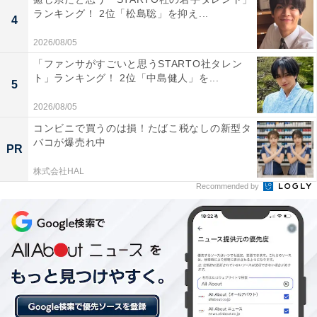
ランキング！ 2位「松島聡」を抑え...
4
2026/08/05
「ファンサがすごいと思うSTARTO社タレン
ト」ランキング！ 2位「中島健人」を...
5
2026/08/05
コンビニで買うのは損！たばこ税なしの新型タ
バコが爆売れ中
PR
1位：今田美桜／57票
株式会社HAL
Recommended by