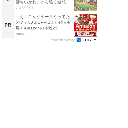
画ちいかわ』から強く連想し
ュックが
た...
2026/08/07
2026/08/0
「え、こんなセールやってた
その買
の？」80％OFF以上が続々登
れない
PR
PR
場！Amazonの本気が...
Amazon
他力本願
Recommended by