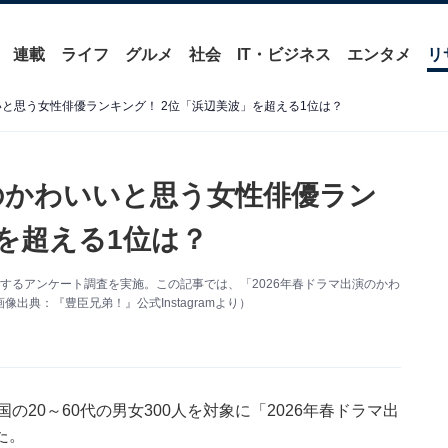
連載
ライフ
グルメ
社会
IT・ビジネス
エンタメ
リ
いと思う女性俳優ランキング！ 2位「浜辺美波」を超える1位は？
演のかわいいと思う女性俳優ラン
を超える1位は？
優」に関するアンケート調査を実施。この記事では、「2026年春ドラマ出演のかわ
典：『豊臣兄弟！』公式Instagramより）
日、全国の20～60代の男女300人を対象に「2026年春ドラマ出
た。