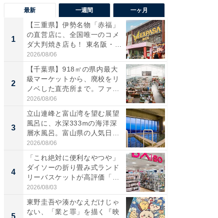
最新
一週間
一ヶ月
【三重県】伊勢名物「赤福」
【兵庫
の直営店に、全国唯一のコメ
ーメン
1
1
ダ大判焼き店も！ 東名阪・
再現した
伊...
道...
2026/08/06
2026/08/0
【千葉県】918㎡の県内最大
ステラ
級マーケットから、廃校をリ
詰め放題
2
2
ノベした直売所まで。ファ
00円で「
ー...
2026/08/06
2026/08/0
立山連峰と富山湾を望む展望
「面白
風呂に、水深333mの海洋深
入〜」
3
3
層水風呂。富山県の人気日
プラン
帰...
題。“さま
2026/08/06
2026/08/0
「これ絶対に便利なやつや」
「これ
ダイソーの折り畳み式ランド
ダイソ
4
4
リーバスケットが高評価「使
リーバ
わ...
わ...
2026/08/03
2026/08/0
東野圭吾や湊かなえだけじゃ
「100
ない、「業と罪」を描く『映
スタン
5
5