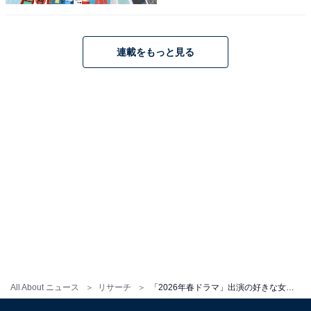
回答者からは、「派手さはないのに、感情の揺れや内面
の変化をとても自然に表現できる点が魅力」（60代男性
／愛知県）、「安心感があり、ドラマのストーリーに集
連載をもっと見る
中させてくれます」（50代女性／埼玉県）、「ナチュラ
ルな演技でリアリティがあり、どんな役でも違和感なく
見られる」（30代女性／秋田県）などの意見が寄せられ
ました。
黒木華さんに関する商品をAmazonで見る
※回答者コメントは原文ママです
All About ニュース
リサーチ
「2026年春ドラマ」出演の好きな女性俳優ランキング！ 2位「野呂佳代」を僅差で上回った1位は？