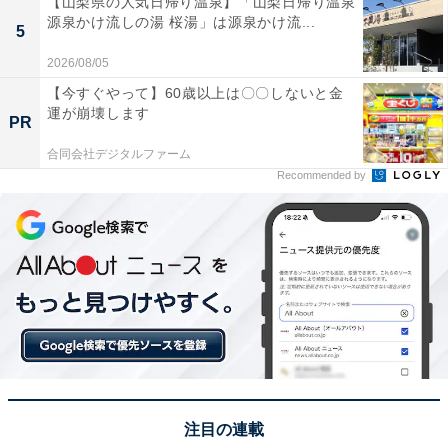
1位：黒木華（『銀河の一票』）／42票
【山梨県の人気日帰り温泉】「山梨日帰り温泉
源泉かけ流しの湯 桜湯」は源泉かけ流...
5
2026/08/05
【今すぐやって】60歳以上は〇〇しないと金
運が崩壊します
PR
合同会社デジタルファーム
Recommended by
View this post on Instagram
注目の連載