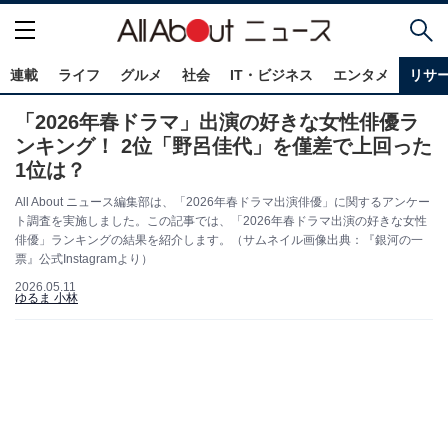
連載
ライフ
グルメ
社会
IT・ビジネス
エンタメ
リサ
「2026年春ドラマ」出演の好きな女性俳優ラ
ンキング！ 2位「野呂佳代」を僅差で上回った
1位は？
All About ニュース編集部は、「2026年春ドラマ出演俳優」に関するアンケー
ト調査を実施しました。この記事では、「2026年春ドラマ出演の好きな女性
俳優」ランキングの結果を紹介します。（サムネイル画像出典：『銀河の一
票』公式Instagramより）
2026.05.11
ゆるま 小林