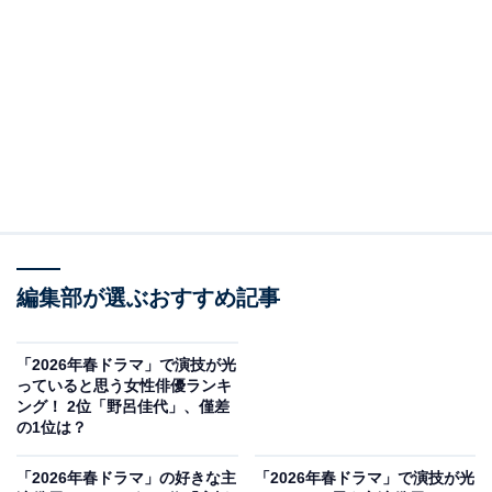
View this post on Instagram
編集部が選ぶおすすめ記事
「2026年春ドラマ」で演技が光
2位は、『銀河の一票』（カンテレ・フジテレビ系）に
っていると思う女性俳優ランキ
出演する野呂佳代さんでした。本作は、与党幹事長の娘
ング！ 2位「野呂佳代」、僅差
の1位は？
で秘書だった主人公・星野茉莉が、スナックママの月岡
あかりを東京都知事にしようと奮闘する“選挙エンターテ
「2026年春ドラマ」の好きな主
「2026年春ドラマ」で演技が光