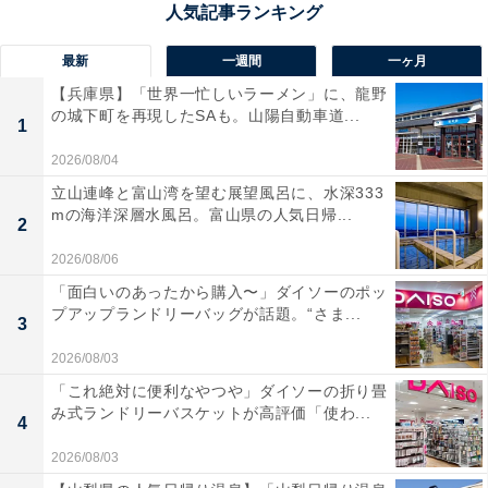
野呂佳代さんに関する商品をAmazonで見る
最新
一週間
一ヶ月
【兵庫県】「世界一忙しいラーメン」に、龍野
の城下町を再現したSAも。山陽自動車道...
1
2026/08/04
立山連峰と富山湾を望む展望風呂に、水深333
mの海洋深層水風呂。富山県の人気日帰...
2
2026/08/06
「面白いのあったから購入〜」ダイソーのポッ
プアップランドリーバッグが話題。“さま...
3
2026/08/03
「これ絶対に便利なやつや」ダイソーの折り畳
み式ランドリーバスケットが高評価「使わ...
4
2026/08/03