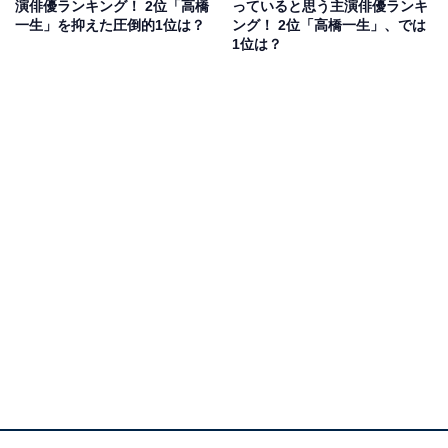
インメント”作品です。
演俳優ランキング！ 2位「高橋
っていると思う主演俳優ランキ
一生」を抑えた圧倒的1位は？
ング！ 2位「高橋一生」、では
1位は？
野呂さんがあかり役を担当し、自然体の演技を披露して
好評を得ています。あかりは、常に明るく前向きな性格
ながら、過去に「全てを失った」経験を持つ女性。話題
作への出演が多い野呂さんが、難しい役を見事に演じて
人気です。
回答者からは、「野呂ちゃんが出ているドラマにハズレ
なしだから」（20代女性／宮城県）、「彼女しかできな
い役があると思う。画面からにじみ出る包容力を感じ
る」（40代女性／岡山県）、「本当にこんな人いそうと
思えるリアリティがすごい」（40代女性／神奈川県）な
どの意見が寄せられました。