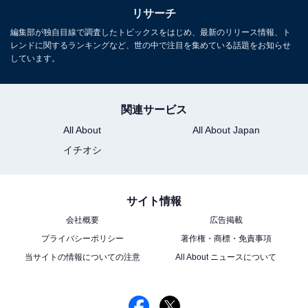
この記事の執筆者：
ゆるま 小林
リサーチ
元テレビ局スタッフ
編集部が独自目線で調査したトピックスをはじめ、最新のリリース情報、ト
レンドに関するランキングなど、世の中で注目を集めている話題をお知らせ
長年に渡ってテレビ局でバラエティー番組、情報番組などを制作。
しています。
その後、フリーランスの編集・ライターに転身。芸能情報に精通
し、週刊誌、ネットニュースでテレビや芸能人に関するコラムなど
...続きを読む
を執筆。編集プロダクション「ゆるま」を立ち上げる。
関連サービス
All About
All About Japan
10位までの全ランキング結果を見
イチオシ
次ページ
る
サイト情報
会社概要
広告掲載
プライバシーポリシー
著作権・商標・免責事項
当サイトの情報についての注意
All About ニュースについて