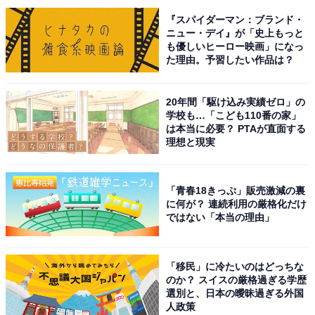
『スパイダーマン：ブランド・
ニュー・デイ』が「史上もっと
も優しいヒーロー映画」になっ
た理由。予習したい作品は？
1位は、『銀河の一票』で主演を務める黒木華さんでし
20年間「駆け込み実績ゼロ」の
た。黒木さんが演じる主人公は、政治家の不正を密告す
学校も…「こども110番の家」
は本当に必要？ PTAが直面する
る告発文をきっかけに、全てを失った与党幹事長の娘で
理想と現実
秘書だった星野茉莉です。
茉莉は、大物政治家の娘として生きてきたことで、さま
「青春18きっぷ」販売激減の裏
に何が？ 連続利用の厳格化だけ
ざまな苦悩や葛藤を抱えている女性。普段は冷静沈着な
ではない「本当の理由」
のに、目標を見つけると一直線に突っ走ってしまう性格
の持ち主です。黒木さんは、周りが見えなくなりがちな
「移民」に冷たいのはどっちな
茉莉をチャーミングに演じ、愛すべきキャラクターを作
のか？ スイスの厳格過ぎる学歴
り上げています。
選別と、日本の曖昧過ぎる外国
人政策