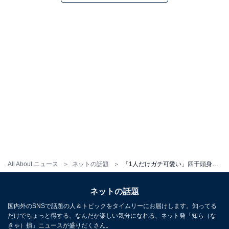
All About ニュース
ネットの話題
「1人だけガチ可愛い」四千頭身・石橋、女装姿に「可愛いんだけど無理www」「似合いすぎ」の声
ネットの話題
国内外のSNSで話題の人＆トピックをタイムリーにお届けします。知ってる
だけでちょっと得する、なんだか楽しい気分になれる、ネット発「知ら（な
きゃ）損」ニュースが盛りだくさん。