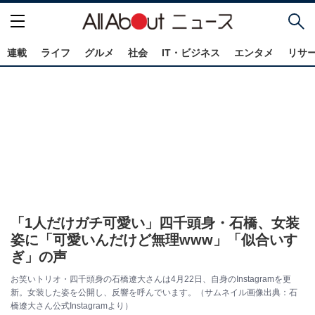
連載
ライフ
グルメ
社会
IT・ビジネス
エンタメ
リサ
「1人だけガチ可愛い」四千頭身・石橋、女装
姿に「可愛いんだけど無理www」「似合いす
ぎ」の声
お笑いトリオ・四千頭身の石橋遼大さんは4月22日、自身のInstagramを更
新。女装した姿を公開し、反響を呼んでいます。（サムネイル画像出典：石
橋遼大さん公式Instagramより）