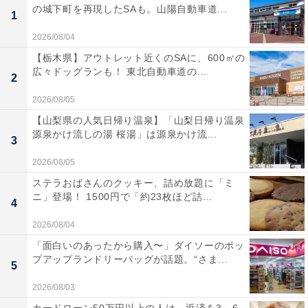
の城下町を再現したSAも。山陽自動車道...
1
2026/08/04
【栃木県】アウトレット近くのSAに、600㎡の
広々ドッグランも！ 東北自動車道の...
2
2026/08/05
【山梨県の人気日帰り温泉】「山梨日帰り温泉
源泉かけ流しの湯 桜湯」は源泉かけ流...
3
2026/08/05
ステラおばさんのクッキー、詰め放題に「ミ
ニ」登場！ 1500円で「約23枚ほど詰...
4
2026/08/04
「面白いのあったから購入〜」ダイソーのポッ
プアップランドリーバッグが話題。“さま...
5
2026/08/03