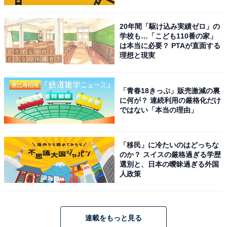
20年間「駆け込み実績ゼロ」の
学校も…「こども110番の家」
は本当に必要？ PTAが直面する
理想と現実
「青春18きっぷ」販売激減の裏
に何が？ 連続利用の厳格化だけ
ではない「本当の理由」
「移民」に冷たいのはどっちな
のか？ スイスの厳格過ぎる学歴
選別と、日本の曖昧過ぎる外国
人政策
連載をもっと見る