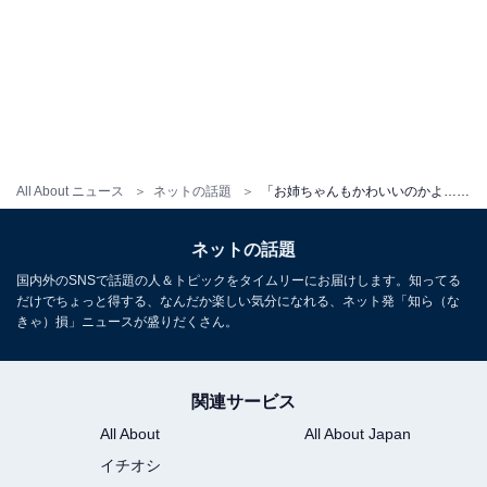
All About ニュース
ネットの話題
「お姉ちゃんもかわいいのかよ…」人気アイドル、“姉”とのプリクラに反響！ 「平成ぎゃるだー！」
ネットの話題
国内外のSNSで話題の人＆トピックをタイムリーにお届けします。知ってる
だけでちょっと得する、なんだか楽しい気分になれる、ネット発「知ら（な
きゃ）損」ニュースが盛りだくさん。
関連サービス
All About
All About Japan
イチオシ