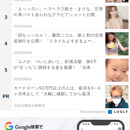
2026/01/29
「えっっろい」ヘラヘラ三銃士・まりな、圧巻
の美バストあらわなグラビアショット公開...
3
2023/09/29
「顔ちっっちゃ！」藤田ニコル、娘と初の北海
道旅行を公開！ 「スタイルよすぎるよ〜...
4
2026/08/08
「ユメが、ついに歩いた」杉浦太陽、第5子
が“立っち”に挑戦する姿を披露！ 「出来...
5
2026/08/04
カードローン50万円以上の人は、返済を3～6
ヶ月停止して『大幅に減額してから返済...
PR
渋谷法務総合事務所
Recommended by