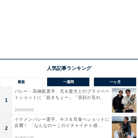
最新
一週間
一ヶ月
バレー・髙橋藍選手、兄＆愛犬とのプライベー
トショットに「超きちょー」「笑顔が見れ...
1
2026/03/08
イケメンバレー選手、キス＆耳食べショットに
反響！ 「なんなのーこのイチャイチャ感...
2