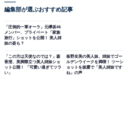
編集部が選ぶおすすめ記事
「圧倒的一軍オーラ」元欅坂46
メンバー、プライベート「家族
旅行」ショットを公開！ 美人姉
妹の姿も？
「この方は天使なのでは？」森
板野友美の美人妹、姉妹でゴー
香澄、美脚際立つ美人姉妹ショ
ルデンウイークを満喫！ ツーシ
ット公開！ 「可愛い過ぎてツラ
ョットを披露で「美人姉妹です
い」
ね」の声