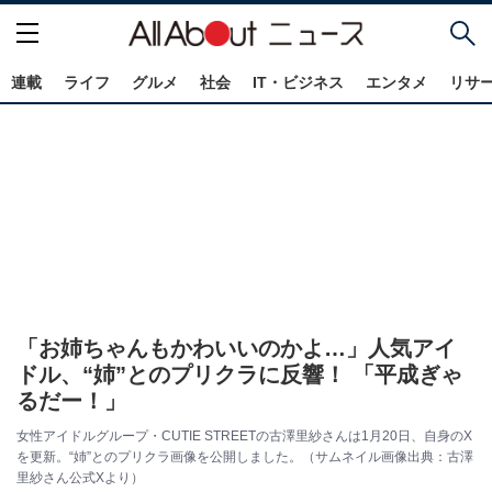
連載
ライフ
グルメ
社会
IT・ビジネス
エンタメ
リサ
「お姉ちゃんもかわいいのかよ…」人気アイ
ドル、“姉”とのプリクラに反響！ 「平成ぎゃ
るだー！」
女性アイドルグループ・CUTIE STREET︎︎の古澤里紗さんは1月20日、自身のX
を更新。“姉”とのプリクラ画像を公開しました。（サムネイル画像出典：古澤
里紗さん公式Xより）