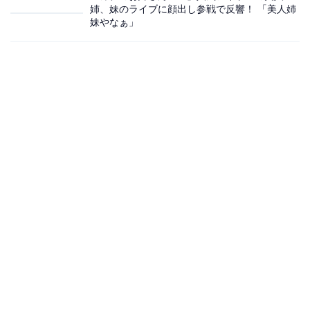
姉、妹のライブに顔出し参戦で反響！ 「美人姉
妹やなぁ」