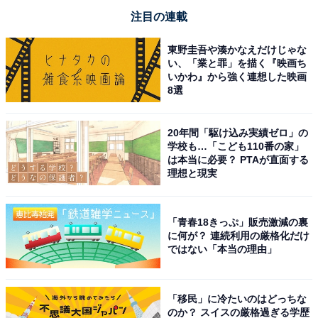
注目の連載
東野圭吾や湊かなえだけじゃな
い、「業と罪」を描く『映画ち
いかわ』から強く連想した映画
8選
20年間「駆け込み実績ゼロ」の
学校も…「こども110番の家」
は本当に必要？ PTAが直面する
理想と現実
「青春18きっぷ」販売激減の裏
に何が？ 連続利用の厳格化だけ
ではない「本当の理由」
「移民」に冷たいのはどっちな
のか？ スイスの厳格過ぎる学歴