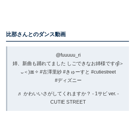
比那さんとのダンス動画
@fuuuuu_ri
姉、新曲も踊れてました しごできなお姉様ですദ്ദി＞
ᴗ＜)🎀✧
#古澤里紗
#きゅーすと
#cutiestreet
#ディズニー
♬ かわいいさがしてくれますか？ - 1サビ ver. -
CUTIE STREET