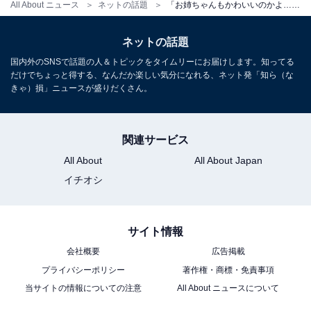
All About ニュース
ネットの話題
「お姉ちゃんもかわいいのかよ…」人気アイドル、“姉”とのプリクラに反響！ 「平成ぎゃるだー！」
ネットの話題
国内外のSNSで話題の人＆トピックをタイムリーにお届けします。知ってる
だけでちょっと得する、なんだか楽しい気分になれる、ネット発「知ら（な
きゃ）損」ニュースが盛りだくさん。
関連サービス
All About
All About Japan
イチオシ
サイト情報
会社概要
広告掲載
プライバシーポリシー
著作権・商標・免責事項
当サイトの情報についての注意
All About ニュースについて