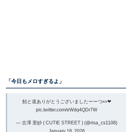
「今日もメロすぎるよ」
飴と道ありがとうございましたーーつ🍬❤︎
pic.twitter.com/eWdq4QDr7W
— 古澤 里紗 ( CUTIE STREET ) (@risa_cs1108)
January 18, 2026