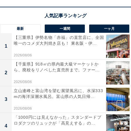
最新
一週間
一ヶ月
【三重県】伊勢名物「赤福」の直営店に、全国
唯一のコメダ大判焼き店も！ 東名阪・伊...
1
2026/08/06
【千葉県】918㎡の県内最大級マーケットか
ら、廃校をリノベした直売所まで。ファー...
2
2026/08/06
立山連峰と富山湾を望む展望風呂に、水深333
mの海洋深層水風呂。富山県の人気日帰...
3
2026/08/06
「1000円には見えなかった」スタンダードプ
ロダクツのリュックが「高見えする」の...
4