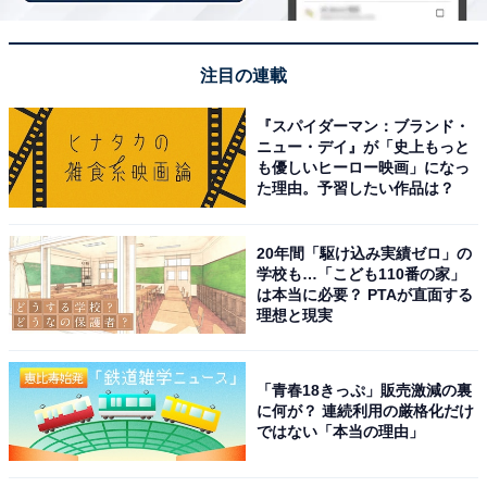
注目の連載
「会議のための会議」があった過去も……。見直
される会議の在り方
『スパイダーマン：ブランド・
ニュー・デイ』が「史上もっと
も優しいヒーロー映画」になっ
職員会議は直近1カ月ほどの予定を網羅するため、その
た理由。予習したい作品は？
準備には膨大な時間がかかることも少なくありません。
授業準備や保護者対応に追われる先生たちにとって、会
20年間「駆け込み実績ゼロ」の
議準備は大きな負担の1つとなっていました。
学校も…「こども110番の家」
は本当に必要？ PTAが直面する
理想と現実
しかし近年、学校現場でも少しずつ効率化が図られてい
ます。
「青春18きっぷ」販売激減の裏
に何が？ 連続利用の厳格化だけ
以前は、職員会議に向けて「各部会」で打ち合わせを行
ではない「本当の理由」
い、そこで決まったことを各部会主任と学年主任が集ま
る「企画会」に持ち寄り、管理職を交えてさらに検