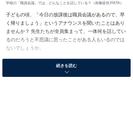
学校の「職員会議」では、どんなことを話している？（画像提供:PIXTA）
子どもの頃、「今日の放課後は職員会議があるので、早
く帰りましょう」というアナウンスを聞いたことはあり
ませんか？ 先生たちが全員集まって、一体何を話してい
るのだろうと不思議に思ったことがある人もいるのでは
ないでしょうか。
また、保護者になってからも、学校に電話をした際に
続きを読む
「あいにく今は会議中で……」と言われ、その実態が気
になっている方も多いはず。
今回は、職員会議の仕組みや内容について、現役の小学
校教師である松下隼司先生にお聞きしました。
【質問】