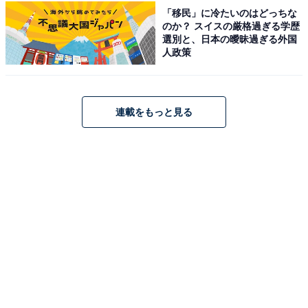
「移民」に冷たいのはどっちな
討……というプロセスが一般的でした。
のか？ スイスの厳格過ぎる学歴
選別と、日本の曖昧過ぎる外国
人政策
つまり、本番の職員会議の前に、すでに2つの会議が存
在していたのです。場合によっては「企画会のための企
画会」が行われることすらあり、準備の苦労は相当なも
連載をもっと見る
のでした（笑）。
しかし、現在の勤務校では「企画会」を省略できていま
す。もちろん検討をおろそかにしているわけではありま
せん。年度末に1年間の反省をまとめたり、行事が終わ
るごとにこまめに振り返りを行って改善案を出したりす
ることで、日々の会議の数をぐっと減らすことができま
した。これにより、業務負担もかなり軽減されていま
す。
学校の規模にもよりますが、現在は「働き方改革」の観