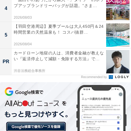
み時間に見かけた際に声をかけたり、異変にいち早く気
プアップランドリーバッグが話題。“さま...
4
付いたりできる体制を整えているのです。
2026/08/03
【羽田空港周辺】夏季プールは大人450円＆24
担任の先生一人に任せるのではなく、全教員の目で子ど
時間営業の天然温泉も！ コスパ抜群...
5
もを見守る土壌をつくる。それも職員会議の重要な役割
2026/08/04
です。
カードローン地獄の人は、消費者金融が教えな
い『返済停止して減額・免除する方法』で...
PR
渋谷法務総合事務所
Recommended by