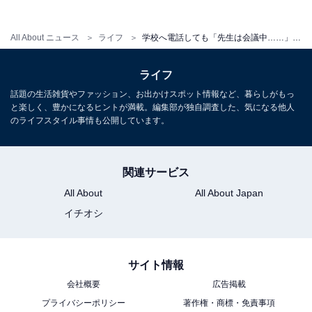
点からも、職員会議の在り方を工夫する学校が増えてい
ます。
All About ニュース
ライフ
学校へ電話しても「先生は会議中……」一体何を話している？ 現役教員に聞いた、職員会議の話題
ライフ
担任よりもハード!? 先生が「最も
次ページ
話題の生活雑貨やファッション、お出かけスポット情報など、暮らしがもっ
過酷」と語る意外な担当とは
と楽しく、豊かになるヒントが満載。編集部が独自調査した、気になる他人
のライフスタイル事情も公開しています。
関連サービス
All About
All About Japan
イチオシ
サイト情報
会社概要
広告掲載
プライバシーポリシー
著作権・商標・免責事項