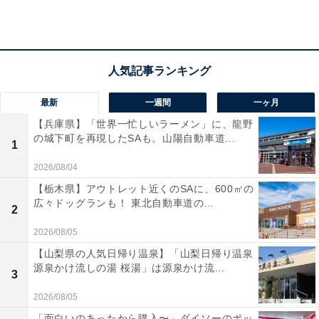
職員会議はおおよそ月に1度、全教員が集まって開催さ
れます。基本的にここでゼロから何かを議論して決める
わけではありません。先生たちがそれぞれ分担している
仕事（校務分掌）についての決定事項や留意点を報告・
最新
一週間
一ヶ月
確認し合い、主に当月～翌月の予定をすり合わせるため
【兵庫県】「世界一忙しいラーメン」に、龍野
の場です。
の城下町を再現したSAも。山陽自動車道...
1
2026/08/04
具体的には、体育部会や生徒指導部会などの各部会か
【栃木県】アウトレット近くのSAに、600㎡の
ら、学校行事といった全体に関わる内容の報告があるほ
広々ドッグランも！ 東北自動車道の...
2
か、各学年部会から子どもたちの様子の共有が行われま
す。
2026/08/05
【山梨県の人気日帰り温泉】「山梨日帰り温泉
源泉かけ流しの湯 桜湯」は源泉かけ流...
例えば、ある学年で「特に注意して見守りたい子」がい
3
る場合、その情報を学年内だけでなく学校全体で共有し
2026/08/05
ます。子どもの背景を全教員が理解しておくことで、休
「面白いのあったから購入〜」ダイソーのポッ