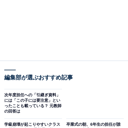
先生たちの「職員会議」では、一体何が話されているの
ですか？
【回答】
職員会議は、実は「議論の場」ではなく、主に「情報共
有の場」です。教員全員が知っておくべきことや、すで
に決定した事項の周知・確認を行っています。
どういうことか、詳しく解説します。
編集部が選ぶおすすめ記事
次年度担任への「引継ぎ資料」
には「この子には要注意」とい
ったことも載っている？ 元教師
の回答は
学級崩壊が起こりやすいクラス
卒業式の朝、6年生の担任が誰