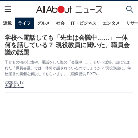
連載
ライフ
グルメ
社会
IT・ビジネス
エンタメ
リサ
学校へ電話しても「先生は会議中……」一体
何を話している？ 現役教員に聞いた、職員会
議の話題
子どもの頃の記憶や、電話をした際の「会議中……」という返答。謎に包ま
れた「職員会議」では一体何が話されているのでしょうか？ 現役教諭に、学
校運営の裏側を解説してもらいます。（画像提供:PIXTA）
2026.05.13
大塚 ようこ