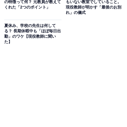
の特徴って何？ 元教員が教えて
もいない教室でしていること。
くれた「2つのポイント」
現役教師が明かす「最後のお別
教師のしくじり大全 これまでの失敗とその改善策
れ」の儀式
Amazonで見る
夏休み、学校の先生は何して
る？ 長期休暇中も「ほぼ毎日出
勤」のワケ【現役教師に聞い
※本記事で紹介している商品の購入やサービスの利用により、売上の一部が
た】
オールアバウトに還元されることがあります。
行事や児童の様子など、全教員で「共通理解」を
図る時間
放課後になると「先生たちはこれから会議に入るから
ね」と言われた記憶や、お子さんの件で電話をして「○○
先生は今、会議中で……」と言われた経験がある人もい
るでしょう。
先生たちは放課後、さまざまな会議や打ち合わせを行っ
ていますが、その代表的なものが「職員会議」です。