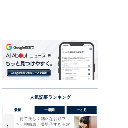
最新
一週間
一ヶ月
「何て美しく端正なお顔立
「さす
ち」神崎恵、美男子すぎる次
は」高
1
1