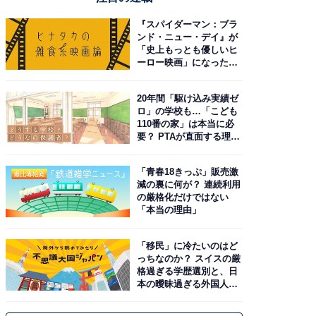
『スパイダーマン：ブラ
ンド・ニュー・デイ』が
「史上もっとも優しいヒ
ーロー映画」になった理
由。予習したい作品は？
20年間「駆け込み実績ゼ
ロ」の学校も…「こども
110番の家」は本当に必
要？ PTAが直面する理想
と現実
「青春18きっぷ」販売激
減の裏に何が？ 連続利用
の厳格化だけではない
「本当の理由」
「移民」に冷たいのはど
っちなのか？ スイスの厳
格過ぎる学歴選別と、日
本の曖昧過ぎる外国人政
策