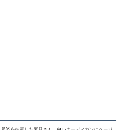
私服姿を披露した鷲見さん。白いカーディガンにベージ