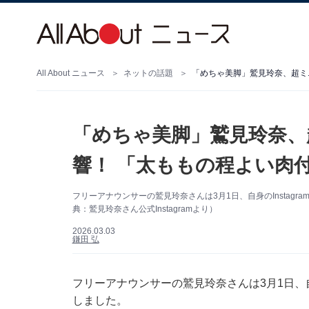
All About ニュース
ネットの話題
「めちゃ美脚」鷲見玲奈、超ミニ
「めちゃ美脚」鷲見玲奈、
響！ 「太ももの程よい肉付
フリーアナウンサーの鷲見玲奈さんは3月1日、自身のInstag
典：鷲見玲奈さん公式Instagramより）
2026.03.03
鎌田 弘
フリーアナウンサーの鷲見玲奈さんは3月1日、自身
しました。