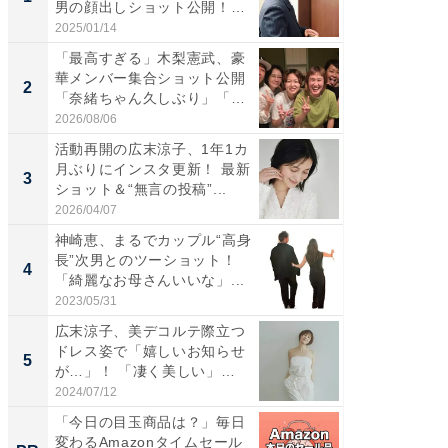
男の顔出しショット公開！
災地を
「め...
「カ...
2025/01/14
2026/08/0
「最高すぎる」木梨憲武、豪
「女の
華メンバー集合ショット公開
介、バ
2
2
「奈緒ちゃん久しぶり」「み
らのプレ
ん...
愛...
2026/08/06
2026/08/0
活動再開の広末涼子、1年1カ
「脚が
月ぶりにインスタ更新！ 最新
横川尚
3
3
ショット＆“無言の投稿”...
ムキな姿
刃...
2026/04/07
2026/08/0
神崎恵、まるでカップル“高身
「え、
長”次男とのツーショット！
芸人、2
4
4
「綺麗なお母さんいいな」...
エットに
2023/05/31
2026/08/0
広末涼子、美デコルテ際立つ
「脳がバ
ドレス姿で「嬉しいお知らせ
装姿が話
5
5
が…」！ 「凄く美しい」
のお父さ
「透...
2024/07/12
2026/08/0
「今日の目玉商品は？」毎日
【完全
変わるAmazonタイムセール
フィス