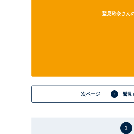
鷲見玲奈さんの
次ページ
鷲見
1