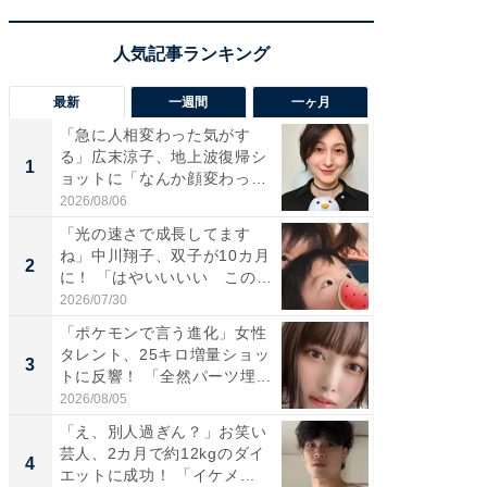
最新
一週間
一ヶ月
「急に人相変わった気がす
「さす
る」広末涼子、地上波復帰シ
は」高
1
1
ョットに「なんか顔変わっ
災地を
た」の...
「カ...
2026/08/06
2026/08/0
「光の速さで成長してます
「女の
ね」中川翔子、双子が10カ月
介、バ
2
2
に！ 「はやいいいい この
らのプレ
前...
愛...
2026/07/30
2026/08/0
「ポケモンで言う進化」女性
「好感
タレント、25キロ増量ショッ
や、“マ
3
3
トに反響！ 「全然パーツ埋...
画変更
財...
2026/08/05
2026/07/3
「え、別人過ぎん？」お笑い
「脚が
芸人、2カ月で約12kgのダイ
横川尚
4
4
エットに成功！ 「イケメ...
ムキな姿