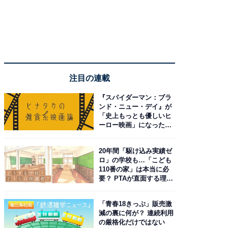
注目の連載
『スパイダーマン：ブラ
ンド・ニュー・デイ』が
「史上もっとも優しいヒ
ーロー映画」になった理
由。予習したい作品は？
20年間「駆け込み実績ゼ
ロ」の学校も…「こども
110番の家」は本当に必
要？ PTAが直面する理想
と現実
「青春18きっぷ」販売激
減の裏に何が？ 連続利用
の厳格化だけではない