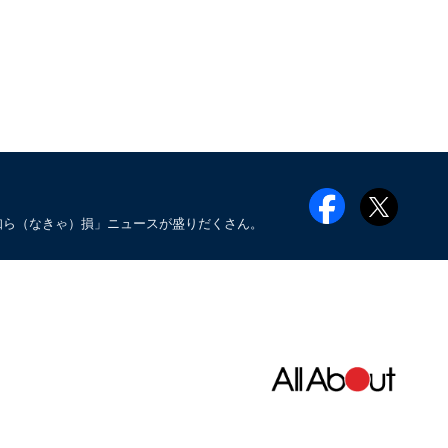
知ら（なきゃ）損」ニュースが盛りだくさん。