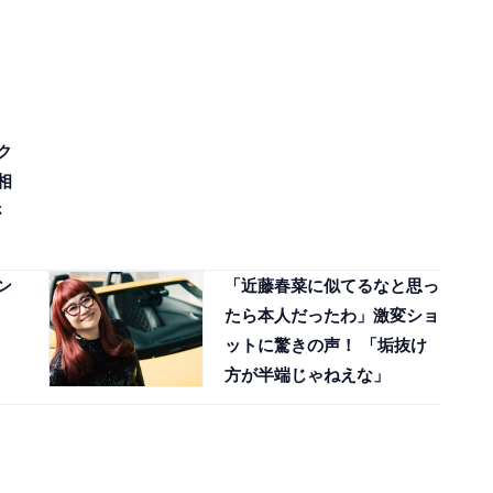
ク
相
さ
ン
「近藤春菜に似てるなと思っ
たら本人だったわ」激変ショ
ットに驚きの声！ 「垢抜け
方が半端じゃねえな」