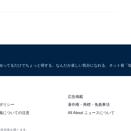
。知ってるだけでちょっと得する、なんだか楽しい気分になれる、ネット発「
広告掲載
ポリシー
著作権・商標・免責事項
報についての注意
All About ニュースについて
衆送信等を禁じます。