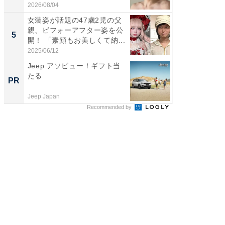
刃...
2026/08/04
2026/08/0
女装姿が話題の47歳2児の父
「2人と
親、ビフォーアフター姿を公
團十郎
5
5
開！ 「素顔もお美しくて納...
「後ろ
「...
2025/06/12
2026/08/0
Jeep アソビュー！ギフト当
全国の
たる
付きの
PR
PR
Jeep Japan
COCO VIL
Recommended by