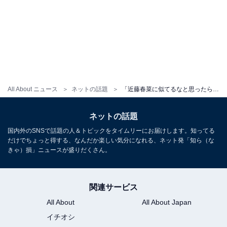
All About ニュース
ネットの話題
「近藤春菜に似てるなと思ったら本人だったわ」激変ショットに驚きの声！ 「垢抜け方が半端じゃねえな」
ネットの話題
国内外のSNSで話題の人＆トピックをタイムリーにお届けします。知ってる
だけでちょっと得する、なんだか楽しい気分になれる、ネット発「知ら（な
きゃ）損」ニュースが盛りだくさん。
関連サービス
All About
All About Japan
イチオシ