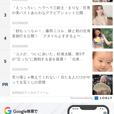
2026/01/29
「えっっろい」ヘラヘラ三銃士・まりな、圧巻
の美バストあらわなグラビアショット公開...
3
2023/09/29
「顔ちっっちゃ！」藤田ニコル、娘と初の北海
道旅行を公開！ 「スタイルよすぎるよ〜...
4
2026/08/08
「ユメが、ついに歩いた」杉浦太陽、第5子
が“立っち”に挑戦する姿を披露！ 「出来...
5
2026/08/04
売り場じゃ教えてくれない！当たる人だけがや
ってる宝くじの習慣
PR
合同会社デジタルファーム
Recommended by