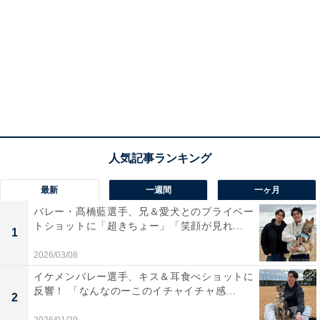
最新
一週間
一ヶ月
バレー・髙橋藍選手、兄＆愛犬とのプライベー
トショットに「超きちょー」「笑顔が見れ...
1
2026/03/08
イケメンバレー選手、キス＆耳食べショットに
反響！ 「なんなのーこのイチャイチャ感...
2