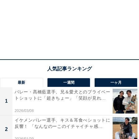
最新
一週間
一ヶ月
バレー・髙橋藍選手、兄＆愛犬とのプライベー
トショットに「超きちょー」「笑顔が見れ...
1
2026/03/08
イケメンバレー選手、キス＆耳食べショットに
反響！ 「なんなのーこのイチャイチャ感...
2