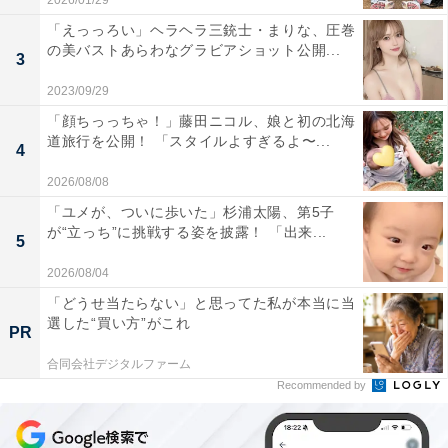
2026/01/29
「えっっろい」ヘラヘラ三銃士・まりな、圧巻
の美バストあらわなグラビアショット公開...
3
2023/09/29
「顔ちっっちゃ！」藤田ニコル、娘と初の北海
道旅行を公開！ 「スタイルよすぎるよ〜...
4
2026/08/08
「ユメが、ついに歩いた」杉浦太陽、第5子
が“立っち”に挑戦する姿を披露！ 「出来...
5
2026/08/04
「どうせ当たらない」と思ってた私が本当に当
選した“買い方”がこれ
PR
合同会社デジタルファーム
Recommended by