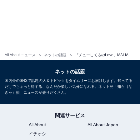
All About ニュース
ネットの話題
「チューしてるのLove」MALIA.、美人娘との着物ショットを公開！ 「素敵な親子」「美し過ぎます」
ネットの話題
国内外のSNSで話題の人＆トピックをタイムリーにお届けします。知ってる
だけでちょっと得する、なんだか楽しい気分になれる、ネット発「知ら（な
きゃ）損」ニュースが盛りだくさん。
関連サービス
All About
All About Japan
イチオシ