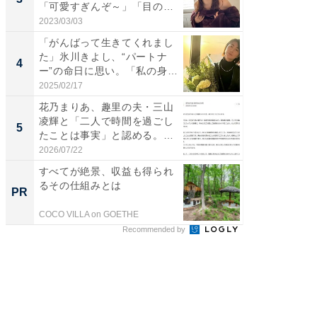
「可愛すぎんぞ～」「目の表
ムキな姿
情...
刃...
2023/03/03
2026/08/0
「がんばって生きてくれまし
「え、
た」氷川きよし、“パートナ
芸人、2
4
4
ー”の命日に思い。「私の身
エットに
体...
2025/02/17
2026/08/0
花乃まりあ、趣里の夫・三山
「脳がバ
凌輝と「二人で時間を過ごし
装姿が話
5
5
たことは事実」と認める。
のお父さ
「不...
2026/07/22
2026/08/0
すべてが絶景、収益も得られ
全国の
るその仕組みとは
付きの
PR
PR
COCO VILLA on GOETHE
COCO VIL
Recommended by