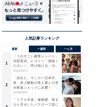
最新
一週間
一ヶ月
「うわすごい豪華メンバー」
「さす
木梨憲武、ヒロミへ「連絡く
は」高
1
1
ださい！」呼び掛ける。IS
災地を
S...
「カ...
2024/10/17
2026/08/0
「涙出た」サッカー日本代
「女の
表、炎上騒動の美人妻との幸
介、バ
2
2
せ家族ショットに反響！ 「最
らのプレ
高...
愛...
2026/08/07
2026/08/0
「リアル天使」篠崎愛、肩を
「脚が
ちら見せしたバスローブ姿に
横川尚
3
3