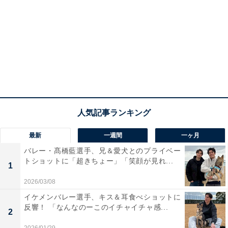
最新
一週間
一ヶ月
バレー・髙橋藍選手、兄＆愛犬とのプライベー
トショットに「超きちょー」「笑顔が見れ...
1
2026/03/08
イケメンバレー選手、キス＆耳食べショットに
反響！ 「なんなのーこのイチャイチャ感...
2