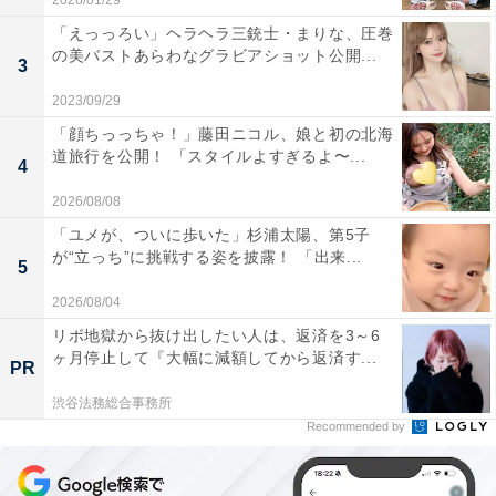
2026/01/29
「えっっろい」ヘラヘラ三銃士・まりな、圧巻
の美バストあらわなグラビアショット公開...
3
2023/09/29
「顔ちっっちゃ！」藤田ニコル、娘と初の北海
道旅行を公開！ 「スタイルよすぎるよ〜...
4
2026/08/08
「ユメが、ついに歩いた」杉浦太陽、第5子
が“立っち”に挑戦する姿を披露！ 「出来...
5
2026/08/04
リボ地獄から抜け出したい人は、返済を3～6
ヶ月停止して『大幅に減額してから返済す...
PR
渋谷法務総合事務所
Recommended by