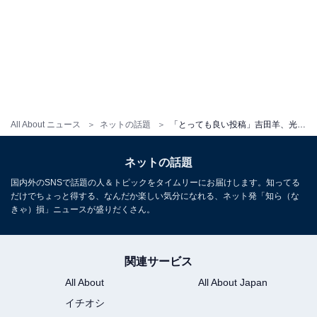
All About ニュース
ネットの話題
「とっても良い投稿」吉田羊、光を放つ誕生日ショットに反響！ 「眩しいくらい､光り輝いている〜」
ネットの話題
国内外のSNSで話題の人＆トピックをタイムリーにお届けします。知ってる
だけでちょっと得する、なんだか楽しい気分になれる、ネット発「知ら（な
きゃ）損」ニュースが盛りだくさん。
関連サービス
All About
All About Japan
イチオシ