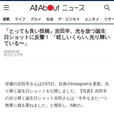
連載
ライフ
グルメ
社会
IT・ビジネス
エンタメ
リサ
「とっても良い投稿」吉田羊、光を放つ誕生
日ショットに反響！ 「眩しいくらい､光り輝い
ている〜」
2026.02.05
五六七 八千代
俳優の吉田羊さんは2月5日、自身のInstagramを更新。光
り輝く誕生日ショットを公開しました。【写真】吉田羊
の光り輝く誕生日ショット吉田さんは「今年もまた一つ
無事に歳を重ねました」と報告し、6枚の...