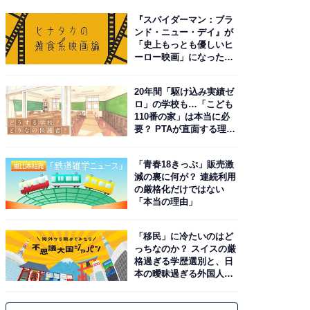
『スパイダーマン：ブラ
ンド・ニュー・デイ』が
「史上もっとも優しいヒ
ーロー映画」になった理
由。予習したい作品は？
20年間「駆け込み実績ゼ
ロ」の学校も…「こども
110番の家」は本当に必
要？ PTAが直面する理想
と現実
「青春18きっぷ」販売激
減の裏に何が？ 連続利用
の厳格化だけではない
「本当の理由」
「移民」に冷たいのはど
っちなのか？ スイスの厳
格過ぎる学歴選別と、日
本の曖昧過ぎる外国人政
策