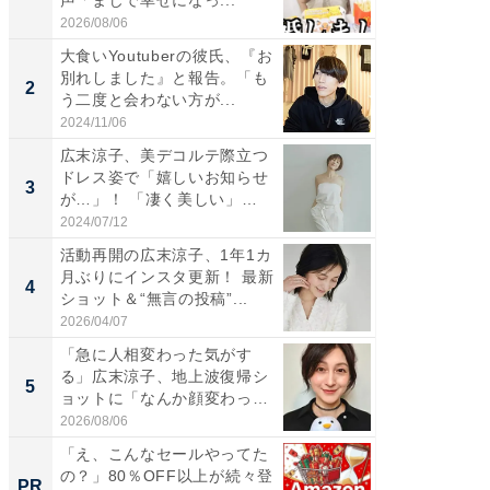
声「まじで幸せになっ...
災地を
「カ...
2026/08/06
2026/08/0
大食いYoutuberの彼氏、『お
「女の
別れしました』と報告。「も
介、バ
2
2
う二度と会わない方が...
らのプレ
愛...
2024/11/06
2026/08/0
広末涼子、美デコルテ際立つ
「脚が
ドレス姿で「嬉しいお知らせ
横川尚
3
3
が…」！ 「凄く美しい」
ムキな姿
「透...
刃...
2024/07/12
2026/08/0
活動再開の広末涼子、1年1カ
「2人と
月ぶりにインスタ更新！ 最新
團十郎
4
4
ショット＆“無言の投稿”...
「後ろ
「...
2026/04/07
2026/08/0
「急に人相変わった気がす
「脳がバ
る」広末涼子、地上波復帰シ
装姿が話
5
5
ョットに「なんか顔変わっ
のお父さ
た」の...
2026/08/06
2026/08/0
「え、こんなセールやってた
すべて
の？」80％OFF以上が続々登
るその
PR
PR