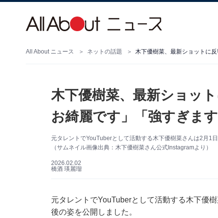
All About ニュース
ネットの話題
木下優樹菜、最新ショッ
お綺麗です」「強すぎま
元タレントでYouTuberとして活動する木下優樹菜さんは2月1
（サムネイル画像出典：木下優樹菜さん公式Instagramより）
2026.02.02
橋酒 瑛麗瑠
元タレントでYouTuberとして活動する木下優樹
後の姿を公開しました。