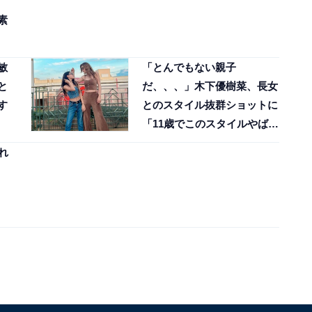
素
敏
「とんでもない親子
と
だ、、、」木下優樹菜、長女
す
とのスタイル抜群ショットに
「11歳でこのスタイルやばす
ぎる」と反響
れ