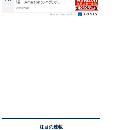
場！Amazonの本気が...
Amazon
COCO VIL
Recommended by
注目の連載