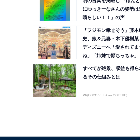
明の言葉を掲載し 「ほんと
にゆっきーなさんの姿勢は
晴らしい！！」の声
「フジモン幸せそう」藤本
史、娘＆元妻・木下優樹菜
ディズニーへ「愛されてま
ね」「姉妹で顔ちっちゃ」
すべてが絶景、収益も得ら
るその仕組みとは
PR(COCO VILLA on GOETHE)