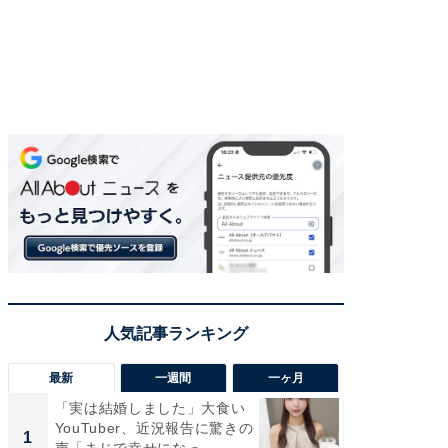
最新
一週間
一ヶ月
「実は結婚しました」大食い
「さす
YouTuber、近況報告に驚きの
は」高
1
1