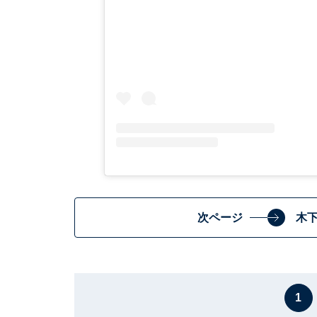
次ページ
木
1