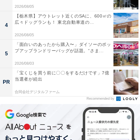
2026/08/05
【栃木県】アウトレット近くのSAに、600㎡の
広々ドッグランも！ 東北自動車道の...
4
2026/08/05
「面白いのあったから購入〜」ダイソーのポッ
プアップランドリーバッグが話題。“さま...
5
2026/08/03
「宝くじを買う前に〇〇をするだけです」7億
当選者が続出
PR
合同会社デジタルファーム
Recommended by