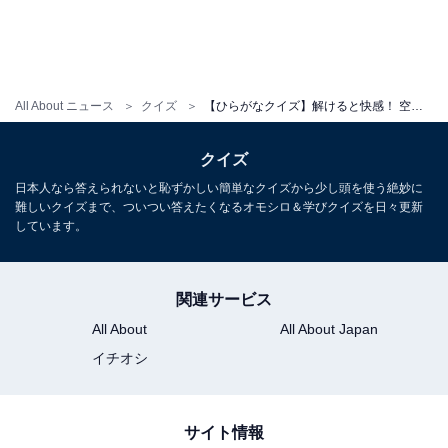
All About ニュース
クイズ
【ひらがなクイズ】解けると快感！ 空欄に共通する2文字は？ “人気のお寿司”が隠れてる？
クイズ
日本人なら答えられないと恥ずかしい簡単なクイズから少し頭を使う絶妙に
難しいクイズまで、ついつい答えたくなるオモシロ＆学びクイズを日々更新
しています。
関連サービス
All About
All About Japan
イチオシ
サイト情報