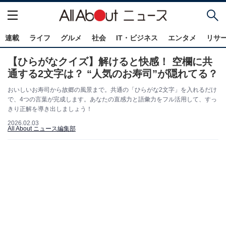
連載
ライフ
グルメ
社会
IT・ビジネス
エンタメ
リサ
【ひらがなクイズ】解けると快感！ 空欄に共
通する2文字は？ “人気のお寿司”が隠れてる？
おいしいお寿司から故郷の風景まで。共通の「ひらがな2文字」を入れるだけ
で、4つの言葉が完成します。あなたの直感力と語彙力をフル活用して、すっ
きり正解を導き出しましょう！
2026.02.03
All About ニュース編集部