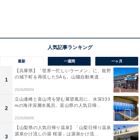
最新
一週間
一ヶ月
【兵庫県】「世界一忙しいラーメン」に、龍野
の城下町を再現したSAも。山陽自動車道...
1
2026/08/04
立山連峰と富山湾を望む展望風呂に、水深333
mの海洋深層水風呂。富山県の人気日帰...
2
2026/08/06
【山梨県の人気日帰り温泉】「山梨日帰り温泉
源泉かけ流しの湯 桜湯」は源泉かけ流...
3