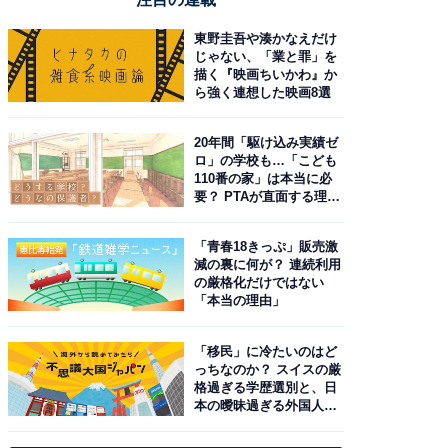
東野圭吾や湊かなえだけ
じゃない、「業と罪」を
描く『映画ちいかわ』か
ら強く連想した映画8選
20年間「駆け込み実績ゼ
ロ」の学校も…「こども
110番の家」は本当に必
要？ PTAが直面する理想
と現実
「青春18きっぷ」販売激
減の裏に何が？ 連続利用
の厳格化だけではない
「本当の理由」
「移民」に冷たいのはど
っちなのか？ スイスの厳
格過ぎる学歴選別と、日
本の曖昧過ぎる外国人政
策