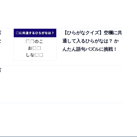
言
【ひらがなクイズ】空欄に共
な
通して入るひらがなは？ か
んたん語句パズルに挑戦！
言