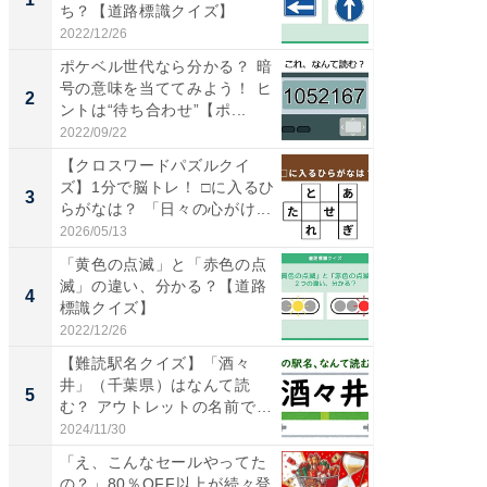
ち？【道路標識クイズ】
再現した
道...
2022/12/26
2026/08/0
ポケベル世代なら分かる？ 暗
【三重
号の意味を当ててみよう！ ヒ
の直営
2
2
ントは“待ち合わせ”【ポ...
ダ大判焼
伊...
2022/09/22
2026/08/0
【クロスワードパズルクイ
【千葉県
ズ】1分で脳トレ！ □に入るひ
級マー
3
3
らがなは？ 「日々の心がけ...
ノベし
ー...
2026/05/13
2026/08/0
「黄色の点滅」と「赤色の点
ステラ
滅」の違い、分かる？【道路
詰め放題
4
4
標識クイズ】
00円で「
2022/12/26
2026/08/0
【難読駅名クイズ】「酒々
立山連
井」（千葉県）はなんて読
風呂に、
5
5
む？ アウトレットの名前でお
層水風
なじ...
帰...
2024/11/30
2026/08/0
「え、こんなセールやってた
シェア別荘
の？」80％OFF以上が続々登
wners