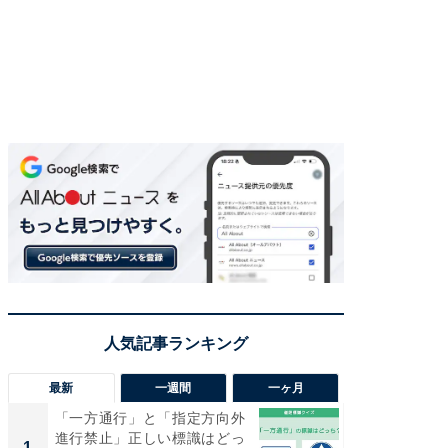
最新
一週間
一ヶ月
「一方通行」と「指定方向外
【兵庫
進行禁止」正しい標識はどっ
ーメン
1
1