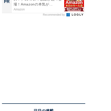
PR
PR
場！Amazonの本気が...
Amazon
COCO VIL
Recommended by
注目の連載