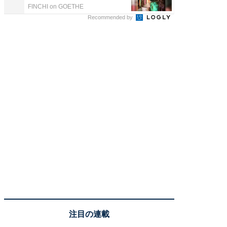
FINCHI on GOETHE
チクタク
Recommended by
注目の連載