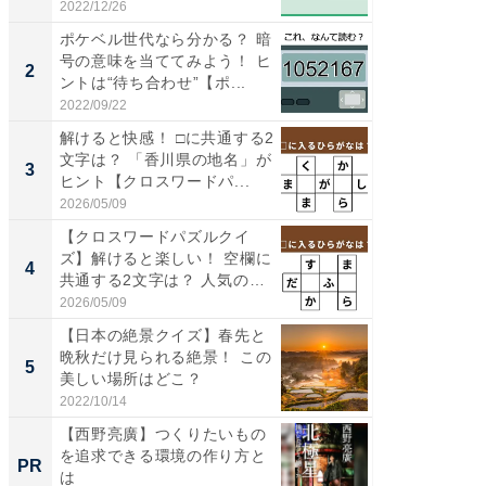
道...
2022/12/26
2026/08/0
ポケベル世代なら分かる？ 暗
【三重
号の意味を当ててみよう！ ヒ
「鈴鹿天
2
2
ントは“待ち合わせ”【ポ...
は100
2022/09/22
2026/08/0
解けると快感！ □に共通する2
ステラ
文字は？ 「香川県の地名」が
詰め放題
3
3
ヒント【クロスワードパ...
00円で「
2026/05/09
2026/08/0
【クロスワードパズルクイ
「ミニオ
ズ】解けると楽しい！ 空欄に
ッグ！ 
4
4
共通する2文字は？ 人気の
ど、夏限
和...
2026/05/09
2026/08/0
【日本の絶景クイズ】春先と
【埼玉
晩秋だけ見られる絶景！ この
「行田天
5
5
美しい場所はどこ？
は和の
が...
2022/10/14
2026/08/0
【西野亮廣】つくりたいもの
【あの
を追求できる環境の作り方と
M発送
PR
PR
は
ル便！