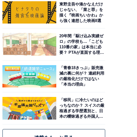
東野圭吾や湊かなえだけ
じゃない、「業と罪」を
描く『映画ちいかわ』か
ら強く連想した映画8選
20年間「駆け込み実績ゼ
ロ」の学校も…「こども
110番の家」は本当に必
要？ PTAが直面する理想
と現実
「青春18きっぷ」販売激
減の裏に何が？ 連続利用
の厳格化だけではない
「本当の理由」
「移民」に冷たいのはど
っちなのか？ スイスの厳
格過ぎる学歴選別と、日
本の曖昧過ぎる外国人政
策