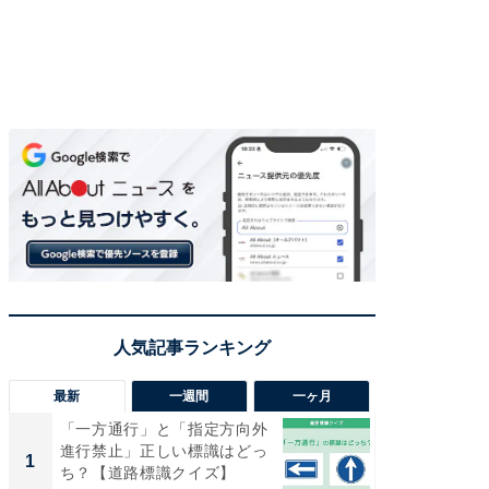
最新
一週間
一ヶ月
「一方通行」と「指定方向外
【兵庫
進行禁止」正しい標識はどっ
ーメン
1
1
ち？【道路標識クイズ】
再現した