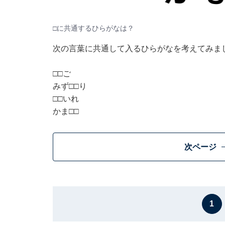
□に共通するひらがなは？
次の言葉に共通して入るひらがなを考えてみま
□□ご
みず□□り
□□いれ
かま□□
次ページ
1