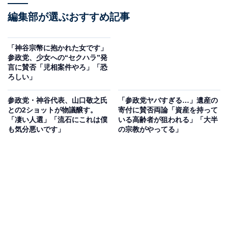
編集部が選ぶおすすめ記事
「神谷宗幣に抱かれた女です」
参政党、少女への“セクハラ”発
言に賛否「児相案件やろ」「恐
ろしい」
参政党・神谷代表、山口敬之氏
「参政党ヤバすぎる…」遺産の
との2ショットが物議醸す。
寄付に賛否両論「資産を持って
「凄い人選」「流石にこれは僕
いる高齢者が狙われる」「大半
も気分悪いです」
の宗教がやってる」