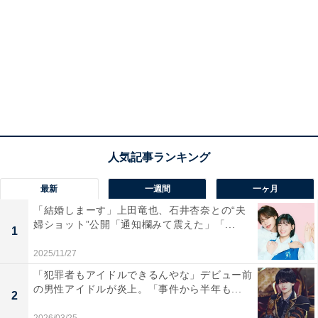
最新
一週間
一ヶ月
「結婚しまーす」上田竜也、石井杏奈との“夫
婦ショット”公開「通知欄みて震えた」「...
1
2025/11/27
「犯罪者もアイドルできるんやな」デビュー前
の男性アイドルが炎上。「事件から半年も...
2