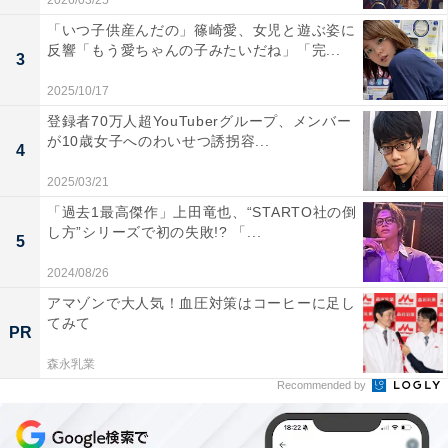
2026/03/25
「いつ子供産んだの」篠崎愛、女児と遊ぶ姿に
反響「もう愛ちゃんの子みたいだね」「完...
3
2025/10/17
登録者70万人超YouTuberグループ、メンバー
が10歳女子へのわいせつ誘拐容...
4
2025/03/21
「過去1最高傑作」上田竜也、“STARTO社の倒
し方”シリーズで初の失敗!? 「...
5
2024/08/26
アマゾンで大人気！血圧対策はコーヒーに足し
てみて
PR
森永乳業
Recommended by