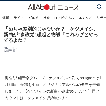
連載
ライフ
グルメ
社会
IT・ビジネス
エンタメ
リサ
「めちゃ差別的じゃないか？」ケツメイシ、
新曲が“参政党”想起と物議「これわざとやっ
てるよね？」
2026.01.30
多町野 望
男性3人組音楽グループ・ケツメイシの公式Instagramは1
月28日、投稿を更新。オリジナルアルバムの発売を告知
しました。【ケツメイシの新曲が参政党っぽい？】同ア
カウントは「ケツメイシ 約2年ぶりの...