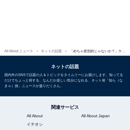
All About ニュース
ネットの話題
「めちゃ差別的じゃないか？」ケツメイシ、新曲が“参政党”想起と物議「これわざとやってるよね？」
ネットの話題
国内外のSNSで話題の人＆トピックをタイムリーにお届けします。知ってる
だけでちょっと得する、なんだか楽しい気分になれる、ネット発「知ら（な
きゃ）損」ニュースが盛りだくさん。
関連サービス
All About
All About Japan
イチオシ