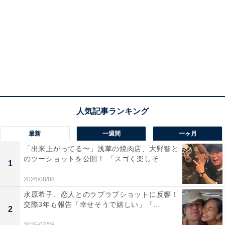
最新
一週間
一ヶ月
「出来上がってる〜」浅草の焼肉店、大野智と
のツーショットを公開！ 「スゴく楽しそ...
1
2026/08/08
水原希子、恋人とのラブラブショットに反響！
交際3年も報告「幸せそうで嬉しい」「...
2