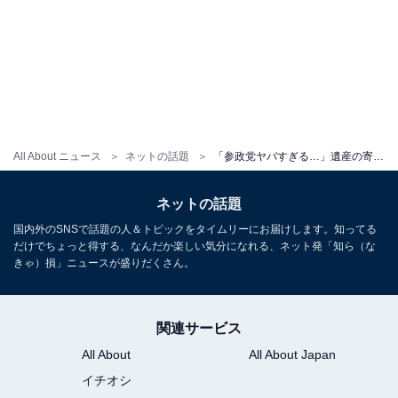
All About ニュース
ネットの話題
「参政党ヤバすぎる…」遺産の寄付に賛否両論「資産を持っている高齢者が狙われる」「大半の宗教がやってる」
ネットの話題
国内外のSNSで話題の人＆トピックをタイムリーにお届けします。知ってる
だけでちょっと得する、なんだか楽しい気分になれる、ネット発「知ら（な
きゃ）損」ニュースが盛りだくさん。
関連サービス
All About
All About Japan
イチオシ