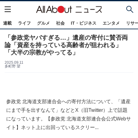
連載
ライフ
グルメ
社会
IT・ビジネス
エンタメ
リサ
「参政党ヤバすぎる…」遺産の寄付に賛否両
論「資産を持っている高齢者が狙われる」
「大半の宗教がやってる」
2025.09.11
多町野 望
参政党 北海道支部連合会への寄付方法について、「遺産
にまで手を出すなんて」などとX（旧Twitter）上で話題
になっています。【参政党 北海道支部連合会公式Webサ
イト】ネット上に出回っているスクリー...