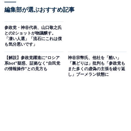
編集部が選ぶおすすめ記事
参政党・神谷代表、山口敬之氏
との2ショットが物議醸す。
「凄い人選」「流石にこれは僕
も気分悪いです」
【解説】参政党躍進に“ロシア
神谷宗幣氏、他社を「酷い」
系bot”疑惑、証拠なく“自民党
「裏どりは」批判も「参政党も
の情報操作”との見方も
また多くの虚偽の主張を繰り返
し」ブーメラン状態に