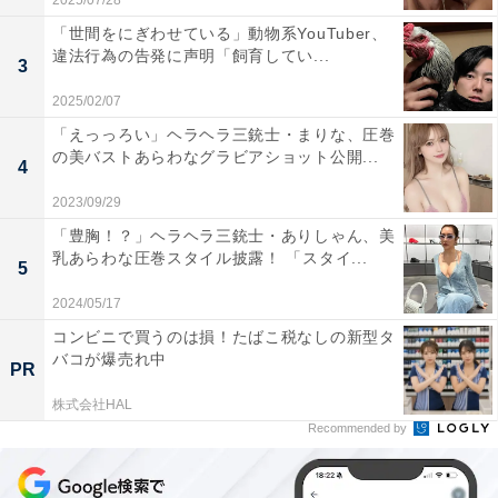
2025/07/28
「世間をにぎわせている」動物系YouTuber、
違法行為の告発に声明「飼育してい...
3
2025/02/07
「えっっろい」ヘラヘラ三銃士・まりな、圧巻
の美バストあらわなグラビアショット公開...
4
2023/09/29
「豊胸！？」ヘラヘラ三銃士・ありしゃん、美
乳あらわな圧巻スタイル披露！ 「スタイ...
5
2024/05/17
コンビニで買うのは損！たばこ税なしの新型タ
バコが爆売れ中
PR
株式会社HAL
Recommended by