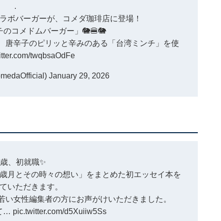
.
ラボバーガーが、コメダ珈琲店に登場！
のコメドムバーガー」🐘🍔🐘
、唐辛子のピリッと辛みのある「台湾ミンチ」を使
witter.com/twqbsaOdFe
aOfficial)
January 29, 2026
9歳、初就職✨
歳月とその時々の想い」をまとめた初エッセイ本を
ていただきます。
若い女性編集者の方にお声がけいただきました。
て…
pic.twitter.com/d5Xuiiw5Ss