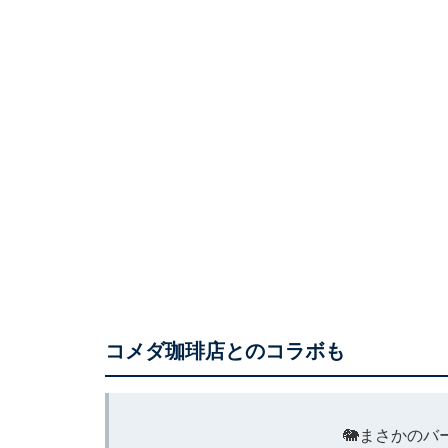
コメダ珈琲店とのコラボも
🐘まさかのバ