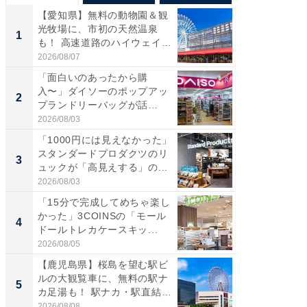
【愛知県】無料の動物園＆観
【兵庫
光牧場に、市初の天然温泉
ーメン
1
1
も！ 高速道路のハイウェイオ
再現した
ア...
道...
2026/08/07
2026/08/0
「面白いのあったから購
【三重
入〜」ダイソーのポップアッ
の直営
2
2
プランドリーバッグが話
ダ大判焼
題。“さま...
伊...
2026/08/03
2026/08/0
「1000円には見えなかった」
【千葉県
スタンダードプロダクツのリ
級マー
3
3
ュックが「高見えする」の...
ノベし
ー...
2026/08/03
2026/08/0
「15分で完成してめちゃ楽し
「100
かった」3COINSの「モール
スタン
4
4
ドールトレカケースキッ...
ュックが
2026/08/05
2026/08/0
【鹿児島県】桜島を望む駅ビ
立山連
ルの大観覧車に、無料の駅ナ
風呂に、
5
5
カ足湯も！ 駅ナカ・駅直結
層水風
ス...
帰...
2026/08/08
2026/08/0