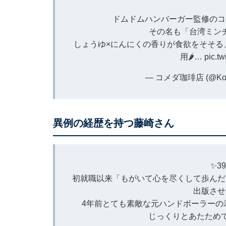
ドムドムハンバーガー監修のコ
その名も「台湾ミンチ
しょうゆ×にんにくの香りが食欲をそそる
用🌶️…
pic.t
— コメダ珈琲店 (@Komed
異例の経歴を持つ藤崎さん
✨3
初就職以来「もがいて心を尽くして歩んだ
出版させ
4年前とても素敵な元ハンドボーラーの
じっくりとあたため