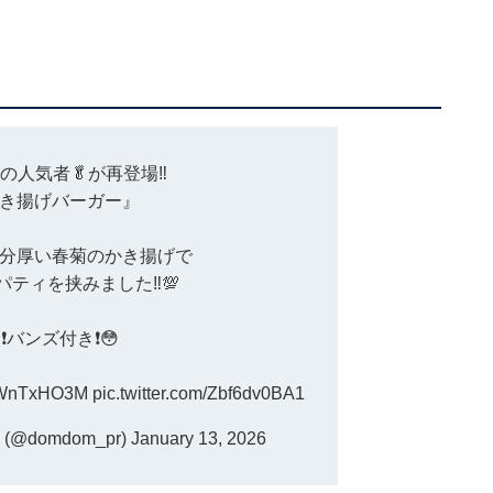
緑の人気者🥬が再登場‼️
き揚げバーガー』
分厚い春菊のかき揚げで
ティを挟みました‼️💯
️バンズ付き❗️😳
wcWnTxHO3M
pic.twitter.com/Zbf6dv0BA1
domdom_pr)
January 13, 2026