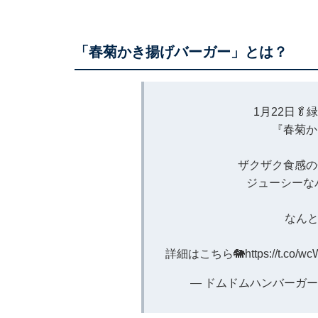
「春菊かき揚げバーガー」とは？
1月22日🥬
『春菊か
ザクザク食感の
ジューシーなパ
なんと❗
詳細はこちら🐘
https://t.co/
— ドムドムハンバーガー (@