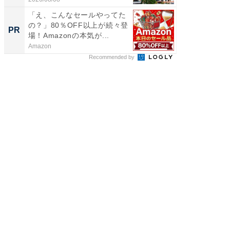
「え、こんなセールやってた
楽しさ
の？」80％OFF以上が続々登
セコで避
PR
PR
場！Amazonの本気が...
ティビ
東...
Amazon
東急不動
Recommended by