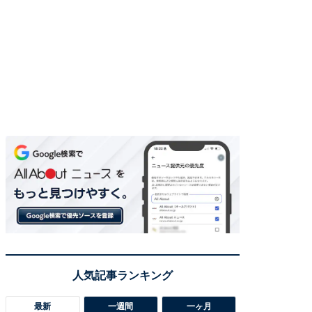
最新
一週間
一ヶ月