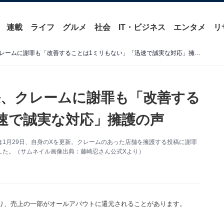
連載
ライフ
グルメ
社会
IT・ビジネス
エンタメ
リ
ドムドムハンバーガー社長、クレームに謝罪も「改善することは1ミリもない」「迅速で誠実な対応」擁護の声
、クレームに謝罪も「改善する
速で誠実な対応」擁護の声
1月29日、自身のXを更新。クレームのあった店舗を擁護する投稿に謝罪
した。（サムネイル画像出典：藤崎忍さん公式Xより）
り、売上の一部がオールアバウトに還元されることがあります。