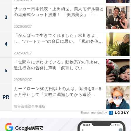
2026/03/25
サッカー日本代表・上田綺世、美人モデル妻と
の結婚式ショット披露！ 「美男美女」「...
3
2023/06/27
「がんばって生きてくれました」氷川きよ
し、“パートナー”の命日に思い。「私の身体...
4
2025/02/17
「世間をにぎわせている」動物系YouTuber、
違法行為の告発に声明「飼育してい...
5
2025/02/07
カードローン50万円以上の人は、返済を3～6
ヶ月停止して『大幅に減額してから返済...
PR
渋谷法務総合事務所
Recommended by