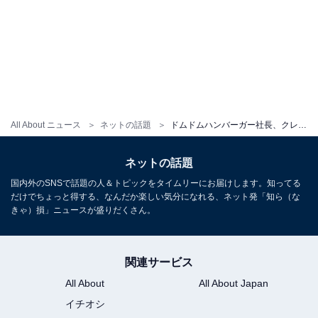
All About ニュース
ネットの話題
ドムドムハンバーガー社長、クレームに謝罪も「改善することは1ミリもない」「迅速で誠実な対応」擁護の声
ネットの話題
国内外のSNSで話題の人＆トピックをタイムリーにお届けします。知ってる
だけでちょっと得する、なんだか楽しい気分になれる、ネット発「知ら（な
きゃ）損」ニュースが盛りだくさん。
関連サービス
All About
All About Japan
イチオシ