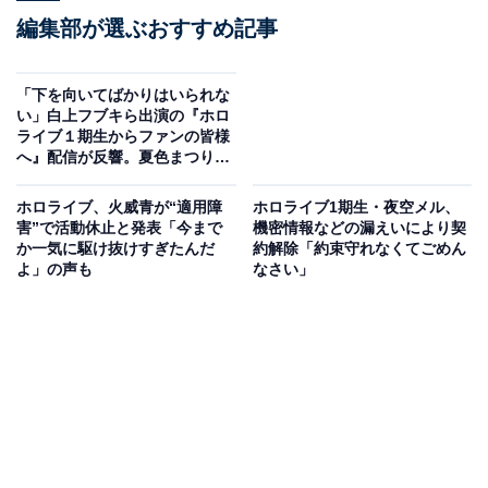
編集部が選ぶおすすめ記事
「下を向いてばかりはいられな
い」白上フブキら出演の『ホロ
ライブ１期生からファンの皆様
へ』配信が反響。夏色まつりは
号泣
ホロライブ、火威青が“適用障
ホロライブ1期生・夜空メル、
害”で活動休止と発表「今まで
機密情報などの漏えいにより契
か一気に駆け抜けすぎたんだ
約解除「約束守れなくてごめん
よ」の声も
なさい」