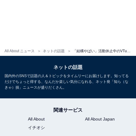
All About ニュース
ネットの話題
「結構やばい」活動休止中のVTuber、運営のミス発覚「メンタル病んで休養してるタレントにこの仕打ちかよ」
ネットの話題
国内外のSNSで話題の人＆トピックをタイムリーにお届けします。知ってる
だけでちょっと得する、なんだか楽しい気分になれる、ネット発「知ら（な
きゃ）損」ニュースが盛りだくさん。
関連サービス
All About
All About Japan
イチオシ