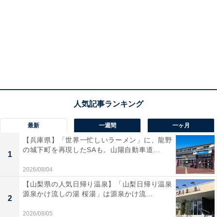
最新
一週間
一ヶ月
【兵庫県】「世界一忙しいラーメン」に、龍野
の城下町を再現したSAも。山陽自動車道...
1
2026/08/04
【山梨県の人気日帰り温泉】「山梨日帰り温泉
源泉かけ流しの湯 桜湯」は源泉かけ流...
2
2026/08/05