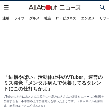
連載
ライフ
グルメ
社会
IT・ビジネス
エンタメ
リサ
「結構やばい」活動休止中のVTuber、運営の
ミス発覚「メンタル病んで休養してるタレン
トにこの仕打ちかよ」
VTuberの赤井はあとさんは歌手の中島みゆきさんの楽曲をカバーした動画を
公開するも、不手際ゆえ非公開対応を取ったようです。（サムネイル画像出
典：赤井はあとさん公式Xより）