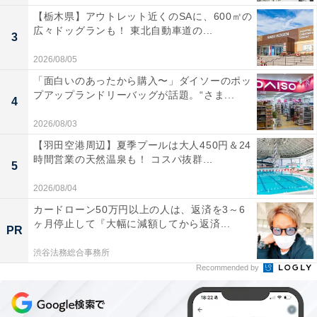
【栃木県】アウトレット近くのSAに、600㎡の
広々ドッグランも！ 東北自動車道の...
3
2026/08/05
「面白いのあったから購入〜」ダイソーのポッ
プアップランドリーバッグが話題。“さま...
4
2026/08/03
【羽田空港周辺】夏季プールは大人450円＆24
時間営業の天然温泉も！ コスパ抜群...
5
2026/08/04
カードローン50万円以上の人は、返済を3～6
ヶ月停止して『大幅に減額してから返済...
PR
渋谷法務総合事務所
Recommended by