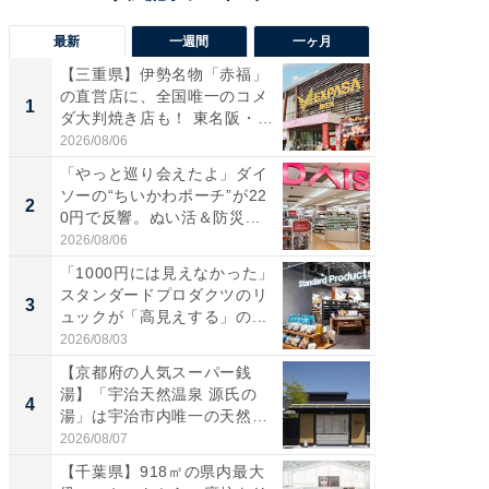
最新
一週間
一ヶ月
【三重県】伊勢名物「赤福」
【兵庫
の直営店に、全国唯一のコメ
ーメン
1
1
ダ大判焼き店も！ 東名阪・
再現した
伊...
道...
2026/08/06
2026/08/0
「やっと巡り会えたよ」ダイ
【三重
ソーの“ちいかわポーチ”が22
の直営
2
2
0円で反響。ぬい活＆防災...
ダ大判焼
伊...
2026/08/06
2026/08/0
「1000円には見えなかった」
【千葉県
スタンダードプロダクツのリ
級マー
3
3
ュックが「高見えする」の...
ノベし
ー...
2026/08/03
2026/08/0
【京都府の人気スーパー銭
ステラ
湯】「宇治天然温泉 源氏の
詰め放題
4
4
湯」は宇治市内唯一の天然温
00円で「
泉と...
2026/08/07
2026/08/0
【千葉県】918㎡の県内最大
立山連