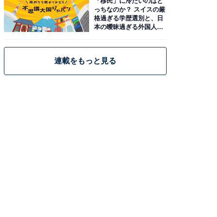
「移民」に冷たいのはど
っちなのか？ スイスの厳
格過ぎる学歴選別と、日
本の曖昧過ぎる外国人政
策
連載をもっと見る