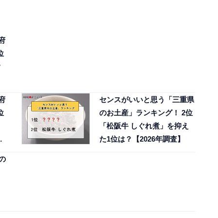
府
位
？
府
センスがいいと思う「三重県
位
のお土産」ランキング！ 2位
「松阪牛 しぐれ煮」を抑え
6
た1位は？【2026年調査】
の