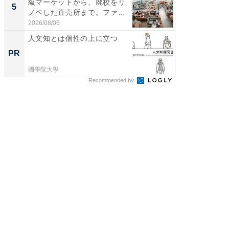
級マーケットから、廃校をリ
風呂に、
5
5
ノベした直売所まで。ファ
層水風
ー...
帰...
2026/08/06
2026/08/0
人文知とは個性の上に立つ
【毎日変
ムセー
PR
PR
國學院大學
Amazon
Recommended by