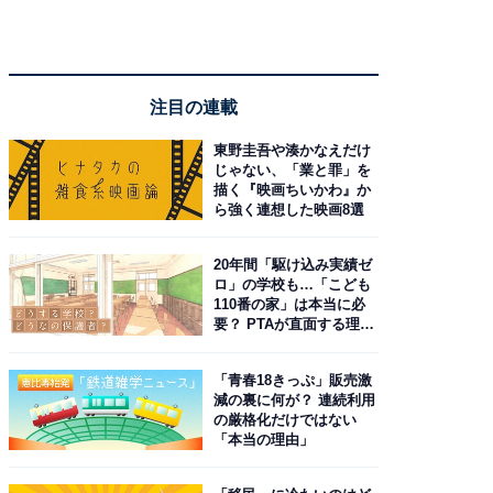
注目の連載
東野圭吾や湊かなえだけ
じゃない、「業と罪」を
描く『映画ちいかわ』か
ら強く連想した映画8選
20年間「駆け込み実績ゼ
ロ」の学校も…「こども
110番の家」は本当に必
要？ PTAが直面する理想
と現実
「青春18きっぷ」販売激
減の裏に何が？ 連続利用
の厳格化だけではない
「本当の理由」