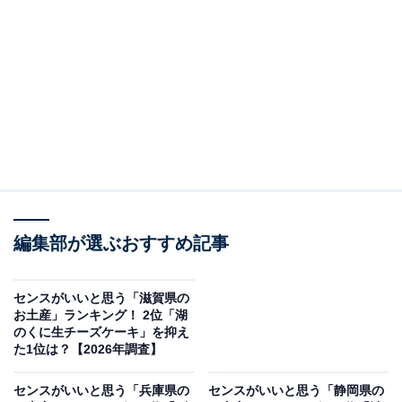
＞10位までの全ランキング結果を見る
この記事の執筆者：
坂上 恵
All About ニュースの編集者。オールアバウトに入社後、SNSトレン
ドにフォーカスした記事執筆やSEOライティングの経験を経て、の
ちにAll About ニュースチームのメンバーに加入。現在は旅行・カル
...続きを読む
チャー・エンタメなどを中心に企画編集を担当。東京都出身。居酒
屋巡りとスポーツ観戦が生きがい。
編集部が選ぶおすすめ記事
調査概要
調査期間：2026年1月27〜28日
センスがいいと思う「滋賀県の
調査方法：インターネット調査
お土産」ランキング！ 2位「湖
のくに生チーズケーキ」を抑え
調査対象：全国10〜60代の男女250人
た1位は？【2026年調査】
※本調査は全国250人を対象に実施したもので、結
センスがいいと思う「兵庫県の
センスがいいと思う「静岡県の