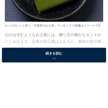
センスがいいと思う「京都府のお土産」ランキング ※画像はイメージです
心がはずむようなお土産には、贈り主の確かなセンスが
にじみ出ます。定番の安心感はもちろん、素材の質や職
人の手仕事、心ときめくパッケージ。細部にまでこだわ
続きを読む
りが宿る逸品は、手渡す瞬間の会話さえも特別なものに
してくれるはずです。
All About ニュース編集部では、2026年1月27〜28日、全
国10〜60代の男女250人を対象に、「センスがいいお土
産に関するアンケート」を実施しました。その中から、
センスがいいと思う「京都府のお土産」ランキングの結
果をご紹介します。