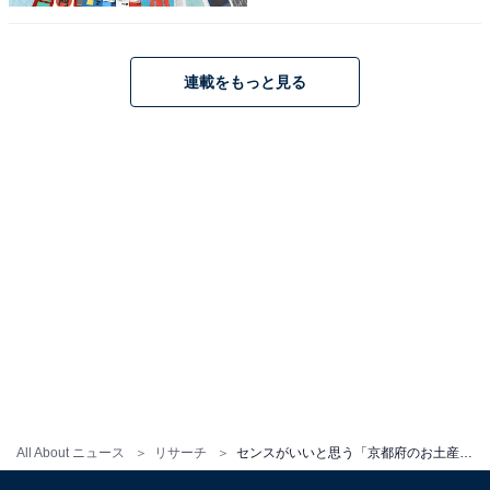
連載をもっと見る
こちらもおすすめ
センスがいいと思う「三重県のお土産」ランキ
ング！ 2位「松阪牛 しぐれ煮」を抑えた1位
は？【2026年調査】
All About ニュース
リサーチ
センスがいいと思う「京都府のお土産」ランキング！ 2位「お濃茶ラングドシャ 茶の菓」を抑えた1位は？【2026年調査】
1
2