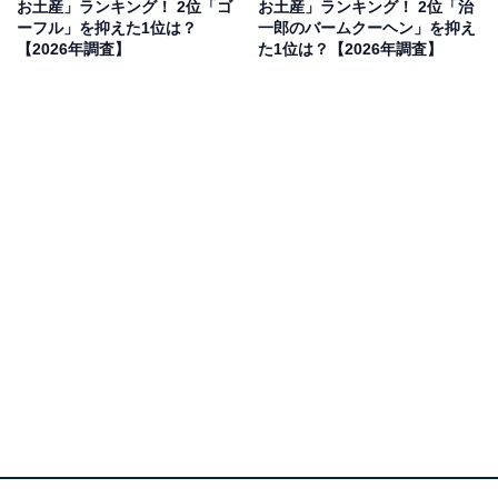
お土産」ランキング！ 2位「ゴ
お土産」ランキング！ 2位「治
果は回答者の意見を集計したものであり、全体の意
ーフル」を抑えた1位は？
一郎のバームクーヘン」を抑え
見を断定的に示すものではありません
【2026年調査】
た1位は？【2026年調査】
2位：お濃茶ラングドシャ 茶の菓（マールブラン
シュ）／63票
2位に選ばれたのは、京都の美意識が凝縮された逸品
「お濃茶ラングドシャ 茶の菓」。抹茶のほろ苦さとホワ
イトチョコのまろやかさが溶け合う計算し尽くされた味
わいは、まさに至福。「京都でしか手に入らない」とい
う特別感も、贈りものとしての価値をより一層高めてい
ます。
回答者からは「京都に行った際はいつも買っていくぐら
い美味しい。これをもらったらとても嬉しい」（20代男