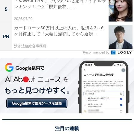
「KAWAII LAB.」でかわいいと思うアイドルラ
ンキング！ 2位「櫻井優衣」...
5
2026/07/20
1位：生八つ橋 おたべ（美十）／66票
カードローン50万円以上の人は、返済を3～6
ヶ月停止して『大幅に減額してから返済...
PR
1位に輝いたのは、京都土産の代名詞とも言える「生八
渋谷法務総合事務所
つ橋 おたべ」です。厳選した米粉とニッキが香る生地
Recommended by
で、つぶあんを包んだ優しい味わいが魅力。季節ごとに
限定のフレーバーやパッケージが登場するのも楽しみの
1つです。伝統を守りつつ進化し続ける姿勢が、多くの
人に愛される理由と言えるでしょう。
回答者からは「これさえ買っていれば京都土産は間違い
ないと思うから」（30代男性／大阪府）、「昔からの伝
統的なお菓子でセンスが光る」（40代男性／兵庫県）、
「定番ではあるが、色々な味も出ているし買って来てく
注目の連載
れると嬉しい」（30代女性／東京都）といった声が集ま