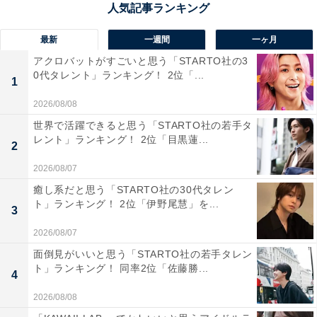
性／埼玉県）、「濃厚な宇治抹茶の香りと上品な甘さが
洗練されており、京都らしい格と現代的センスを両立し
最新
一週間
一ヶ月
た印象を与えるから」（40代男性／静岡県）、「抹茶の
アクロバットがすごいと思う「STARTO社の3
風味が濃く、パッケージも洗練されていて京都らしい上
0代タレント」ランキング！ 2位「...
1
品さがあります」（50代女性／兵庫県）といった声が集
2026/08/08
まりました。
世界で活躍できると思う「STARTO社の若手タ
レント」ランキング！ 2位「目黒蓮...
2
2026/08/07
癒し系だと思う「STARTO社の30代タレン
ト」ランキング！ 2位「伊野尾慧」を...
3
2026/08/07
面倒見がいいと思う「STARTO社の若手タレン
ト」ランキング！ 同率2位「佐藤勝...
4
2026/08/08