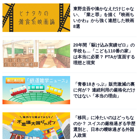
りました。
東野圭吾や湊かなえだけじゃな
い、「業と罪」を描く『映画ち
いかわ』から強く連想した映画
8選
※回答者からのコメントは原文ママです
※記事内容は執筆時点のものです。最新の内容をご確認
20年間「駆け込み実績ゼロ」の
ください
学校も…「こども110番の家」
は本当に必要？ PTAが直面する
理想と現実
次ページ
10位までのランキング結果を見る
「青春18きっぷ」販売激減の裏
に何が？ 連続利用の厳格化だけ
ではない「本当の理由」
「移民」に冷たいのはどっちな
のか？ スイスの厳格過ぎる学歴
選別と、日本の曖昧過ぎる外国
人政策