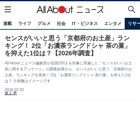
連載
ライフ
グルメ
社会
IT・ビジネス
エンタメ
リサ
センスがいいと思う「京都府のお土産」ラン
キング！ 2位「お濃茶ラングドシャ 茶の菓」
を抑えた1位は？【2026年調査】
All About ニュース編集部が全国250人を対象に実施した「センスがいいお土
産に関するアンケート」の調査結果から、センスがいいと思う「京都府のお
土産」ランキングを発表！ 2位「お濃茶ラングドシャ 茶の菓」を抑えた1位
は？ ※画像はイメージです
2026.02.02
坂上 恵