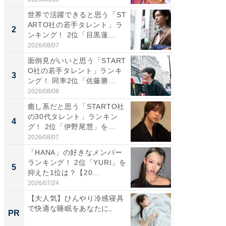
世界で活躍できると思う「ST
癒し系だ
ARTO社の若手タレント」ラ
の30代
2
2
ンキング！ 2位「目黒蓮...
グ！ 2
2026/08/07
2026/08/0
面倒見がいいと思う「START
「パフ
O社の若手タレント」ランキ
思うST
3
3
ング！ 同率2位「佐藤勝...
ンキング
2026/08/08
2026/08/0
癒し系だと思う「STARTO社
ギャップ
の30代タレント」ランキン
RTO社
4
4
グ！ 2位「伊野尾慧」を...
キング！
2026/08/07
2026/08/0
「HANA」の好きなメンバー
世界で活
ランキング！ 2位「YURI」を
ARTO
5
5
抑えた1位は？【20...
ンキング
2026/07/24
2026/08/0
【大人気】ひんやり冷感寝具
【大人
で快適な睡眠をあなたに。
で快適
PR
PR