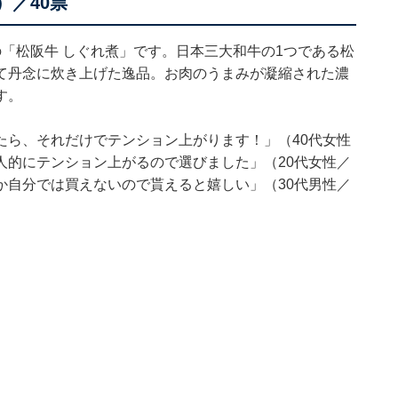
）／40票
「松阪牛 しぐれ煮」です。日本三大和牛の1つである松
て丹念に炊き上げた逸品。お肉のうまみが凝縮された濃
す。
たら、それだけでテンション上がります！」（40代女性
人的にテンション上がるので選びました」（20代女性／
か自分では買えないので貰えると嬉しい」（30代男性／