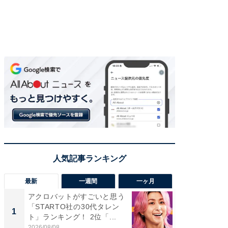
最新
一週間
一ヶ月
アクロバットがすごいと思う
癒し系だ
「STARTO社の30代タレン
の若手
1
1
ト」ランキング！ 2位「...
グ！ 2
2026/08/08
2026/08/0