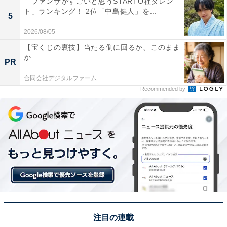
2位：竹内涼真『再会～Silent Truth～』／58票
「ファンサがすごいと思うSTARTO社タレン
ト」ランキング！ 2位「中島健人」を...
5
2026/08/05
【宝くじの裏技】当たる側に回るか、このまま
か
PR
合同会社デジタルファーム
Recommended by
View this post on Instagram
注目の連載