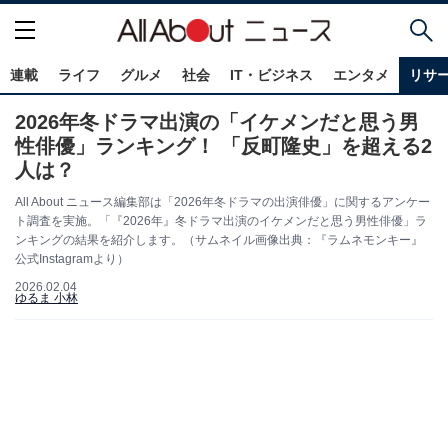
連載
ライフ
グルメ
社会
IT・ビジネス
エンタメ
リサ
2026年冬ドラマ出演の「イケメンだと思う男
性俳優」ランキング！ 「反町隆史」を超える2
人は？
All About ニュース編集部は「2026年冬ドラマの出演俳優」に関するアンケー
ト調査を実施。「『2026年』冬ドラマ出演のイケメンだと思う男性俳優」ラ
ンキングの結果を紹介します。（サムネイル画像出典：『ラムネモンキー』
公式Instagramより）
2026.02.04
ゆるま 小林