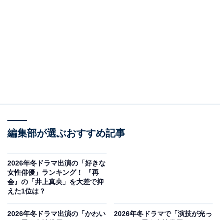
3位は『ラムネモンキー』（フジテレビ系）に出演する
編集部が選ぶおすすめ記事
反町隆史さんです。反町さんは、同作で大森南朋さん、
津田健次郎さんとともに主演を担当しています。
2026年冬ドラマ出演の「好きな
女性俳優」ランキング！ 『再
これまで、数多くの名作で主演を務め、日本を代表する
会』の「井上真央」を大差で抑
えた1位は？
イケメン俳優として人気の反町さん。『ラムネモンキ
ー』では、主人公の中で陽キャな役割の吉井雄太を演じ
2026年冬ドラマ出演の「かわい
2026年冬ドラマで「演技が光っ