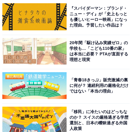
『スパイダーマン：ブランド・
ニュー・デイ』が「史上もっと
も優しいヒーロー映画」になっ
た理由。予習したい作品は？
2位には、『再会～Silent Truth～』（テレビ朝日系）で
20年間「駆け込み実績ゼロ」の
主演を務める竹内涼真さんが選ばれました。竹内さん
学校も…「こども110番の家」
は本当に必要？ PTAが直面する
は、2025年放送の主演ドラマ『じゃあ、あんたが作って
理想と現実
みろよ』（TBS系）が大ヒットを記録。『再会～Silent
Truth～』では、どんな演技を見せてくれるのか注目が集
まっています。
「青春18きっぷ」販売激減の裏
に何が？ 連続利用の厳格化だけ
ではない「本当の理由」
今作で演じるのは、誰にも言えない秘密を抱えながら生
きる刑事の飛奈淳一です。飛奈は、ある殺人事件をキッ
「移民」に冷たいのはどっちな
カケに、初恋相手の岩本万季子と「刑事と容疑者」とし
のか？ スイスの厳格過ぎる学歴
て再会。過去の秘密も交錯しながら、難解な事件に苦悩
選別と、日本の曖昧過ぎる外国
人政策
する刑事を見事に演じています。