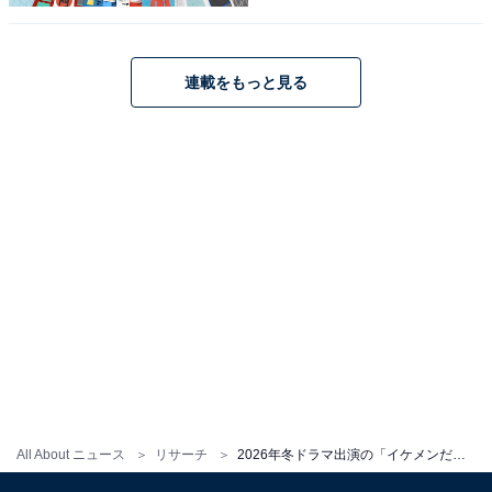
端正な顔立ちでスタイルのよい竹内さんに刑事がピッタ
リで、まさにハマり役だと言えるでしょう。
連載をもっと見る
回答者からは、「背が高くて顔も小さくてとてもかっこ
いいと思います」（30代女性／愛知県）、「さわやかさ
と大人っぽさのバランスが良く、画面に映えるからで
す」（50代女性／兵庫県）、「容姿だけでなく、仕草も
イケメンだと思います」（40代女性／熊本県）などの意
見が寄せられました。
竹内涼真さんに関する商品をAmazonで見る
All About ニュース
リサーチ
2026年冬ドラマ出演の「イケメンだと思う男性俳優」ランキング！ 「反町隆史」を超える2人は？