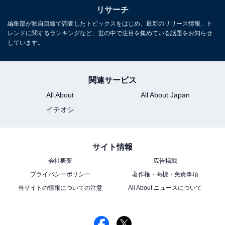
リサーチ
編集部が独自目線で調査したトピックスをはじめ、最新のリリース情報、ト
レンドに関するランキングなど、世の中で注目を集めている話題をお知らせ
しています。
関連サービス
All About
All About Japan
イチオシ
サイト情報
会社概要
広告掲載
プライバシーポリシー
著作権・商標・免責事項
1位：向井理『ヤンドク！』／64票
当サイトの情報についての注意
All About ニュースについて