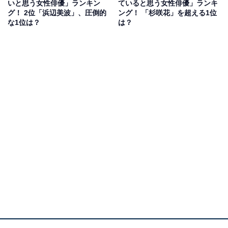
ています。
いと思う女性俳優」ランキン
ていると思う女性俳優」ランキ
グ！ 2位「浜辺美波」、圧倒的
ング！ 「杉咲花」を超える1位
な1位は？
は？
吉井は、大手商社勤務でバリバリと働いていましたが、
ある事件で閑職に追いやられ家族からも腫れ物に触れる
ような対応をされることに……。哀愁漂うイケオジの吉
井を、反町さんが魅力たっぷりに演じています。
回答者からは、「年を重ねて人間味を増してかっこよく
なったと思います」（40代女性／島根県）、「年齢を重
ねて完成した大人の色気があり、高身長で姿勢や立ち姿
が美しく、声や間、余裕がつくる渋い男前感のイケメン
だと思う」（60代女性／愛知県）、「老いを感じない人
でずっとかっこいい」（50代女性／和歌山県）などの意
見が寄せられました。