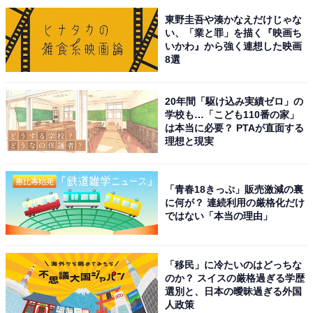
アイテムでヤンドクメンバーも出演?!
東野圭吾や湊かなえだけじゃな
い、「業と罪」を描く『映画ち
いかわ』から強く連想した映画
ぜひご覧ください！…
pic.twitter.com/iMAiZKHpb9
8選
— 『ヤンドク！』1月期月9ドラマ【公式】
(@yandoku_fuji)
December 31, 2025
20年間「駆け込み実績ゼロ」の
学校も…「こども110番の家」
は本当に必要？ PTAが直面する
1位は、月9ドラマ『ヤンドク！』（フジテレビ系）で主
理想と現実
演を務める橋本環奈さんです。月9初主演の橋本さん
は、ヤンキーだった過去を持つ脳神経外科医・田上湖音
「青春18きっぷ」販売激減の裏
波を担当。医者になってもヤンキーマインドが抜けない
に何が？ 連続利用の厳格化だけ
ではない「本当の理由」
湖音波を、コミカルに演じて人気を集めています。
そんな湖音波は、親友の事故死をきっかけに猛勉強して
「移民」に冷たいのはどっちな
医者になった「元ヤン」ドクター。ビジュアルのよい橋
のか？ スイスの厳格過ぎる学歴
選別と、日本の曖昧過ぎる外国
本さんは、ヤンキー時代のド派手なファッションやメイ
人政策