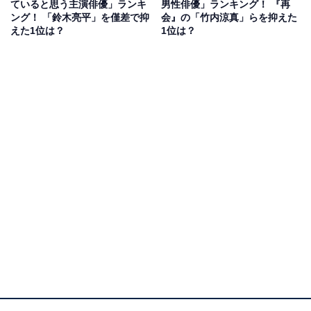
美波さんです。仲野太賀さんが主演を務める『豊臣兄
ていると思う主演俳優」ランキ
男性俳優」ランキング！ 『再
ング！ 「鈴木亮平」を僅差で抑
会』の「竹内涼真」らを抑えた
弟！』で、浜辺さんは後に豊臣秀吉の正妻となる寧々を
えた1位は？
1位は？
演じています。
これまで数多くのドラマや映画に出演し、2026年2月6日
からは映画『ほどなく、お別れです』が公開予定となる
人気の浜辺さん。『豊臣兄弟！』で演じる寧々は、負け
ず嫌いの性格で芯の強い女性としてファンも多い歴史上
の人物です。演技力の高い浜辺さんが魅力的に演じ、ツ
ンデレのかわいらしいキャラクターとして支持を集めて
います。
回答者からは、「いつの時代のドラマでも常に光ってい
ると思う」（50代男性／東京都）、「透明感のある雰囲
気と自然な笑顔が印象的で、かわいいと感じる瞬間がと
ても多い」（20代女性／滋賀県）、「とにかくかわいい