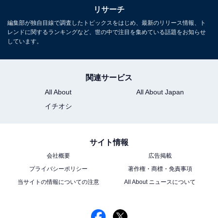
リサーチ
この記事の執筆者：
ゆるま 小林
編集部が独自目線で調査したトピックスをはじめ、最新のリリース情報、ト
元テレビ局スタッフ
レンドに関するランキングなど、世の中で注目を集めている話題をお知らせ
しています。
長年に渡ってテレビ局でバラエティー番組、情報番組などを制作。
その後、フリーランスの編集・ライターに転身。芸能情報に精通
し、週刊誌、ネットニュースでテレビや芸能人に関するコラムなど
...続きを読む
を執筆。編集プロダクション「ゆるま」を立ち上げる。
関連サービス
All About
All About Japan
9位までの全ランキング結果を見
イチオシ
次ページ
る
サイト情報
会社概要
広告掲載
プライバシーポリシー
著作権・商標・免責事項
当サイトの情報についての注意
All About ニュースについて