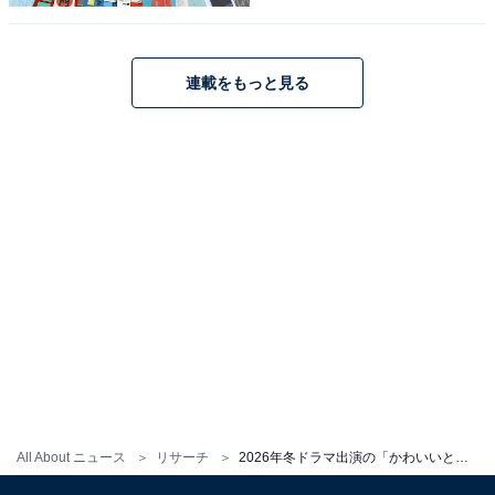
クも似合い、まさにハマり役だと言えるでしょう。
回答者からは、「表情が豊かで明るく、コミカルなシー
連載をもっと見る
ンでも自然なかわいらしさが際立っていました」（20代
男性／新潟県）、「目や表情がキラキラしていてかわい
い」（40代女性／神奈川県）、「ヤンキー口調なのにか
わいいのは橋本環奈だからだと思う」（30代女性／青森
県）などの意見が寄せられました。
橋本環奈さんに関する商品をAmazonで見る
※回答者コメントは原文ママです
All About ニュース
リサーチ
2026年冬ドラマ出演の「かわいいと思う女性俳優」ランキング！ 2位「浜辺美波」、圧倒的な1位は？