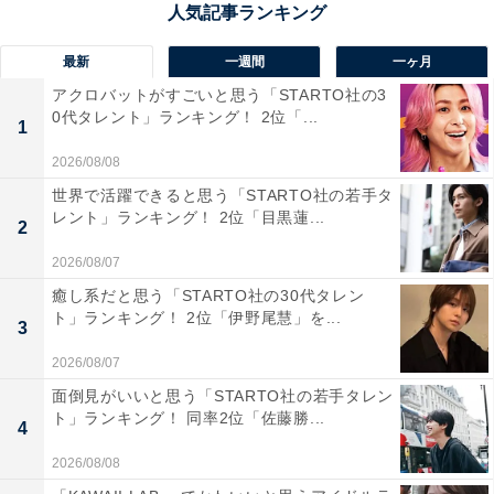
です。ずっと見ていて飽きません」（30代女性／愛知
県）などの意見が寄せられました。
最新
一週間
一ヶ月
アクロバットがすごいと思う「STARTO社の3
0代タレント」ランキング！ 2位「...
1
浜辺美波さんに関する商品をAmazonで見る
2026/08/08
世界で活躍できると思う「STARTO社の若手タ
レント」ランキング！ 2位「目黒蓮...
2
2026/08/07
癒し系だと思う「STARTO社の30代タレン
ト」ランキング！ 2位「伊野尾慧」を...
3
2026/08/07
面倒見がいいと思う「STARTO社の若手タレン
ト」ランキング！ 同率2位「佐藤勝...
4
2026/08/08