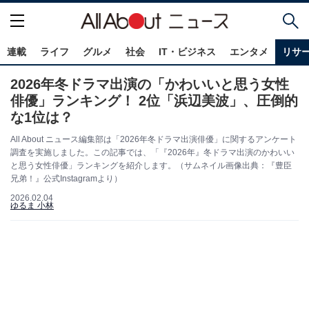
連載
ライフ
グルメ
社会
IT・ビジネス
エンタメ
リサ
2026年冬ドラマ出演の「かわいいと思う女性
俳優」ランキング！ 2位「浜辺美波」、圧倒的
な1位は？
All About ニュース編集部は「2026年冬ドラマ出演俳優」に関するアンケート
調査を実施しました。この記事では、「『2026年』冬ドラマ出演のかわいい
と思う女性俳優」ランキングを紹介します。（サムネイル画像出典：『豊臣
兄弟！』公式Instagramより）
2026.02.04
ゆるま 小林