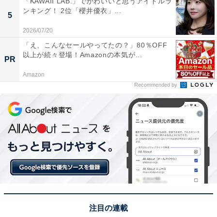
「KAWAII LAB.」でかわいいと思うアイドルラ
ンキング！ 2位「櫻井優衣」...
5
2026/07/20
「え、こんなセールやってたの？」80％OFF
1位：橋本環奈『ヤンドク！』／111票
以上が続々登場！Amazonの本気が...
PR
Amazon
Recommended by
❤️‍🔥𝟐𝟎𝟐𝟔年𝟏月𝟏𝟐日 𝗦𝗧𝗔𝗥𝗧 🩺
月9ドラマ「
#ヤンドク
！」
📺番組出演情報📺
🔥1/1(木) 17:00～
フジテレビ「クイズ＄ミリオネア」に
#橋本環奈
さ
んが出演！
環奈さんが賞金1000万円獲得をかけて
注目の連載
難問クイズに挑戦！💪