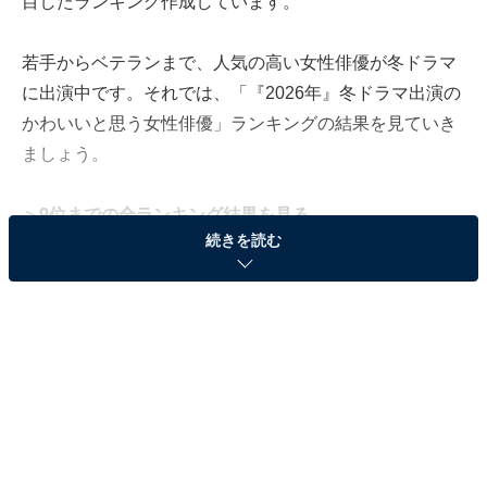
目したランキング作成しています。
若手からベテランまで、人気の高い女性俳優が冬ドラマ
に出演中です。それでは、「『2026年』冬ドラマ出演の
かわいいと思う女性俳優」ランキングの結果を見ていき
ましょう。
＞9位までの全ランキング結果を見る
続きを読む
※本記事で紹介している商品の購入やサービスの利用により、売上の一部が
オールアバウトに還元されることがあります。
2位：浜辺美波『豊臣兄弟！』／36票