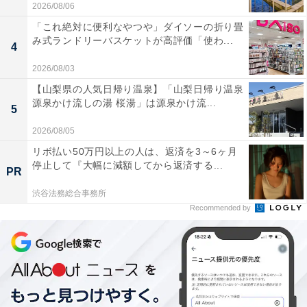
2026/08/06
「これ絶対に便利なやつや」ダイソーの折り畳
み式ランドリーバスケットが高評価「使わ...
4
2026/08/03
【山梨県の人気日帰り温泉】「山梨日帰り温泉
源泉かけ流しの湯 桜湯」は源泉かけ流...
5
2026/08/05
リボ払い50万円以上の人は、返済を3～6ヶ月
停止して『大幅に減額してから返済する...
PR
渋谷法務総合事務所
Recommended by