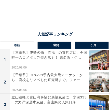
最新
一週間
一ヶ月
【三重県】伊勢名物「赤福」の直営店に、全国
唯一のコメダ大判焼き店も！ 東名阪・伊...
1
2026/08/06
【千葉県】918㎡の県内最大級マーケットか
ら、廃校をリノベした直売所まで。ファー...
2
2026/08/06
立山連峰と富山湾を望む展望風呂に、水深333
mの海洋深層水風呂。富山県の人気日帰...
3