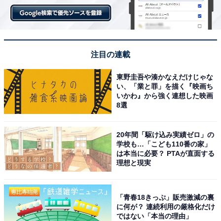
注目の連載
東野圭吾や湊かなえだけじゃな
い、「業と罪」を描く『映画ち
いかわ』から強く連想した映画
8選
20年間「駆け込み実績ゼロ」の
学校も…「こども110番の家」
は本当に必要？ PTAが直面する
理想と現実
「青春18きっぷ」販売激減の裏
に何が？ 連続利用の厳格化だけ
ではない「本当の理由」