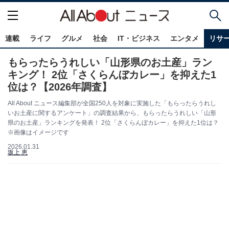
連載
ライフ
グルメ
社会
IT・ビジネス
エンタメ
リサ
もらったらうれしい「山形県のお土産」ラン
キング！ 2位「さくらんぼカレー」を抑えた1
位は？【2026年調査】
All About ニュース編集部が全国250人を対象に実施した「もらったらうれし
いお土産に関するアンケート」の調査結果から、もらったらうれしい「山形
県のお土産」ランキングを発表！ 2位「さくらんぼカレー」を抑えた1位は？
※画像はイメージです
2026.01.31
坂上 恵