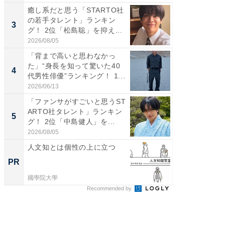
癒し系だと思う「STARTO社
癒し系だ
の若手タレント」ランキン
の若手
3
3
グ！ 2位「松島聡」を抑え...
グ！ 2
2026/08/05
2026/08/0
「背まで高いと思わなかっ
「世界で
た」“身長を知って驚いた40
ARTO
4
4
代男性俳優”ランキング！ 1...
グ！ 2
2026/06/13
2026/08/0
「ファンサがすごいと思うST
スタイ
ARTO社タレント」ランキン
ニア」ラ
5
5
グ！ 2位「中島健人」を...
我（ACE
2026/08/05
2026/08/0
人文知とは個性の上に立つ
ホーム
麒麟・
PR
PR
ージ
國學院大學
住友生命
Recommended by