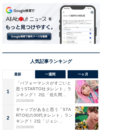
最新
一週間
一ヶ月
「パフォーマンスがすごいと
「癒し系
思うSTARTO社タレント」ラ
タレント
1
1
ンキング！ 2位「佐久間...
「井ノ原
2026/08/06
2026/08/0
ギャップがあると思う「STA
ギャップ
RTO社の30代タレント」ラン
RTO社
2
2
キング！ 2位「ジェシ...
キング！
2026/08/06
2026/08/0