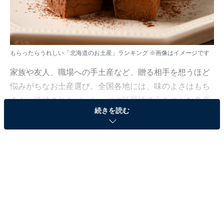
もらったらうれしい「北海道のお土産」ランキング ※画像はイメージです
家族や友人、職場への手土産など、贈る相手を想うほど
悩みがちなお土産選び。全国各地には、味のよさはもち
ろん、洗練されたパッケージや話題性で心をつかむ名産
続きを読む
品が数多くそろっています。
All About ニュース編集部では、2026年1月27〜28日の期
間、全国10〜60代の男女250人を対象に、「もらったら
うれしいお土産に関するアンケート」を実施しました。
その中から、もらったらうれしい「北海道のお土産」ラ
ンキングの結果をご紹介します。