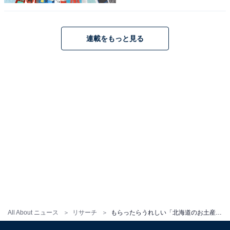
こちらもおすすめ
連載をもっと見る
もらったらうれしい「青森県のお土産」ランキ
ング！ 2位「林檎けんぴ」を抑えた1位は？
【2026年調査】
1
2
All About ニュース
リサーチ
もらったらうれしい「北海道のお土産」ランキング！ 2位「生チョコレート」を抑えた1位は？【2026年調査】