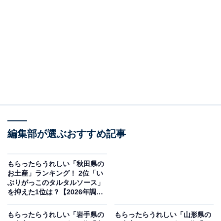
＞10位までの全ランキング結果を見る
この記事の執筆者：
坂上 恵
All About ニュースの編集者。オールアバウトに入社後、SNSトレン
ドにフォーカスした記事執筆やSEOライティングの経験を経て、の
ちにAll About ニュースチームのメンバーに加入。現在は旅行・カル
...続きを読む
チャー・エンタメなどを中心に企画編集を担当。東京都出身。居酒
屋巡りとスポーツ観戦が生きがい。
調査概要
編集部が選ぶおすすめ記事
調査期間：2026年1月27〜28日
調査方法：インターネット調査
もらったらうれしい「秋田県の
調査対象：全国10〜60代の男女250人
お土産」ランキング！ 2位「い
ぶりがっこのタルタルソース」
を抑えた1位は？【2026年調
※本調査は全国250人を対象に実施したもので、結
査】
果は回答者の意見を集計したものであり、全体の意
もらったらうれしい「岩手県の
もらったらうれしい「山形県の