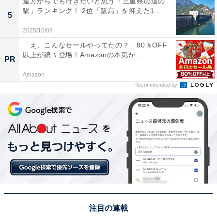
遠方からでも行きたいと思う「三重県の道の
サクとした軽い食感のラング・ド・シャで、オリジナル
駅」ランキング！ 2位「飯高」を抑えた1...
5
のホワイトチョコレートをサンドした北海道土産の代名
2025/10/09
詞。1976年の発売以来、変わらぬおいしさと利尻山を描
「え、こんなセールやってたの？」80％OFF
いた象徴的なパッケージで、多くのファンに愛され続け
以上が続々登場！Amazonの本気が...
PR
ています。
Amazon
Recommended by
回答者からは「北海道のお土産の定番で食感や甘さが丁
度よく美味しいと思うからです」（30代女性／宮城
県）、「何度ももらったことのあるお土産ですが、何度
食べても美味しいし、北海道という感じがして好きで
す」（40代女性／岩手県）、「安定したおいしさがあ
り、もらうと素直にうれしいから」（30代女性／愛知
県）といった声が集まりました。
※回答者からのコメントは原文ママです
注目の連載