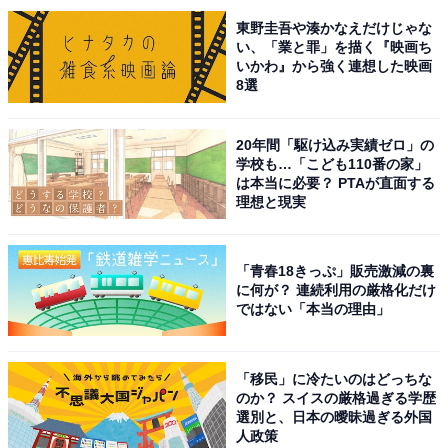
※記事内容は執筆時点のものです。最新の内容をご確認
東野圭吾や湊かなえだけじゃな
ください
い、「業と罪」を描く『映画ち
いかわ』から強く連想した映画
8選
次ページ
10位までのランキング結果を見る
20年間「駆け込み実績ゼロ」の
学校も…「こども110番の家」
は本当に必要？ PTAが直面する
理想と現実
「青春18きっぷ」販売激減の裏
に何が？ 連続利用の厳格化だけ
ではない「本当の理由」
「移民」に冷たいのはどっちな
のか？ スイスの厳格過ぎる学歴
選別と、日本の曖昧過ぎる外国
人政策