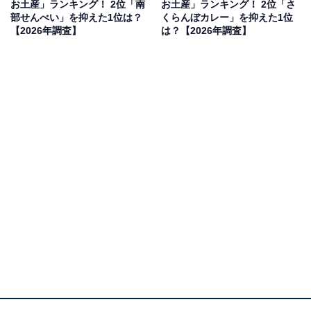
お土産」ランキング！ 2位「南
お土産」ランキング！ 2位「さ
見を断定的に示すものではありません
部せんべい」を抑えた1位は？
くらんぼカレー」を抑えた1位
【2026年調査】
は？【2026年調査】
2位：生チョコレート（ロイズ）／46票
2位はロイズの「生チョコレート」でした。北海道産の
生クリームをふんだんに使用し、水分量約17％という極
上の滑らかさを追求。口に入れた瞬間に溶け出すぜいた
くな食感と、洋酒が香る濃厚な味わいは、贈り物として
も自分へのご褒美としても不動の人気を誇ります。
回答者からは「定番だし美味しい。北海道フェアなどで
も買えるが、高額なのでやはり貰うと嬉しい」（30代女
性／福岡県）、「定番ですが、何度頂いても美味しくて
気分があがります」（30代女性／埼玉県）、「美味し
い。北海道と言えばロイズ！と思うので選びました」