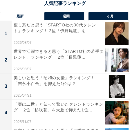
（30代女性／愛知県）といった声が集まりました。
最新
一週間
一ヶ月
癒し系だと思う「STARTO社の30代タレン
ト」ランキング！ 2位「伊野尾慧」を...
1
2026/08/07
世界で活躍できると思う「STARTO社の若手タ
レント」ランキング！ 2位「目黒蓮...
2
2026/08/07
美しいと思う「昭和の女優」ランキング！
「吉永小百合」を抑えた1位は？
3
2025/04/21
「実は二世」と知って驚いたタレントランキン
グ！ 2位「杉咲花」を大差で抑えた1位...
1位：白い恋人（ISHIYA）／70票
4
2025/11/07
1位に輝いたのは、ISHIYAの「白い恋人」でした。サク