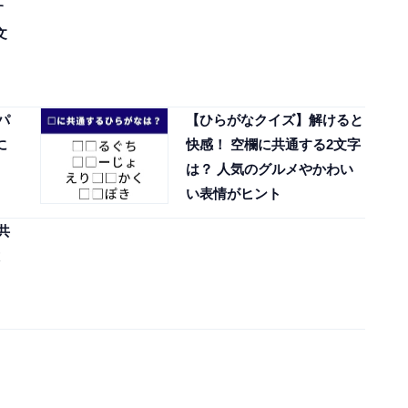
す
文
パ
【ひらがなクイズ】解けると
に
快感！ 空欄に共通する2文字
は？ 人気のグルメやかわい
い表情がヒント
共