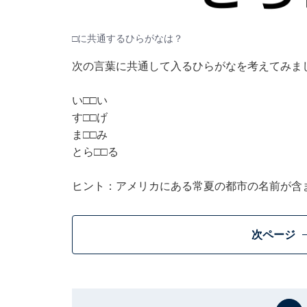
□に共通するひらがなは？
次の言葉に共通して入るひらがなを考えてみま
い□□い
す□□げ
ま□□み
とら□□る
ヒント：アメリカにある常夏の都市の名前が含
次ページ