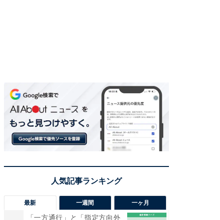
最新
一週間
一ヶ月
「一方通行」と「指定方向外
【兵庫