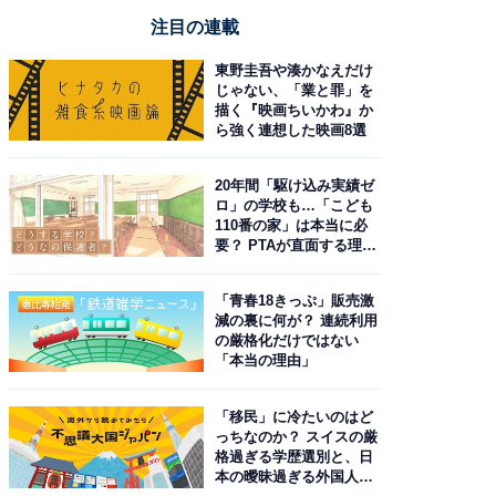
注目の連載
東野圭吾や湊かなえだけ
じゃない、「業と罪」を
描く『映画ちいかわ』か
ら強く連想した映画8選
20年間「駆け込み実績ゼ
ロ」の学校も…「こども
110番の家」は本当に必
要？ PTAが直面する理想
と現実
「青春18きっぷ」販売激
減の裏に何が？ 連続利用
の厳格化だけではない
「本当の理由」
「移民」に冷たいのはど
っちなのか？ スイスの厳
格過ぎる学歴選別と、日
本の曖昧過ぎる外国人政