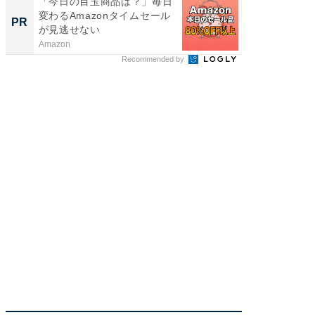
「今日の目玉商品は？」毎日
シェア別荘
変わるAmazonタイムセール
wners
PR
PR
が見逃せない
Amazon
COCO VIL
Recommended by