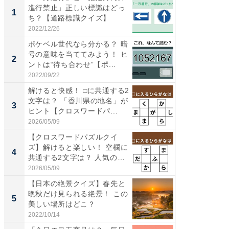
進行禁止」正しい標識はどっ
ーメン
1
1
ち？【道路標識クイズ】
再現した
道...
2022/12/26
2026/08/0
ポケベル世代なら分かる？ 暗
【三重
号の意味を当ててみよう！ ヒ
「鈴鹿天
2
2
ントは“待ち合わせ”【ポ...
は100
2022/09/22
2026/08/0
解けると快感！ □に共通する2
ステラ
文字は？ 「香川県の地名」が
詰め放題
3
3
ヒント【クロスワードパ...
00円で「
2026/05/09
2026/08/0
【クロスワードパズルクイ
「ミニオ
ズ】解けると楽しい！ 空欄に
ッグ！ 
4
4
共通する2文字は？ 人気の
ど、夏限
和...
2026/05/09
2026/08/0
【日本の絶景クイズ】春先と
【埼玉
晩秋だけ見られる絶景！ この
「行田天
5
5
美しい場所はどこ？
は和の
が...
2022/10/14
2026/08/0