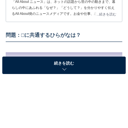
「All About ニュース」は、ネットの話題から世の中の動きまで、暮
らしの中にあふれる「なぜ？」「どうして？」を分かりやすく伝え
るAll About発のニュースメディアです。お金や仕事、恋愛、ITに関
...続きを読む
する疑問に対して専門家が分かりやすく回答するほか、エンタメ情
報やSNSで話題のトピックスを紹介しています。
問題：□に共通するひらがなは？
続きを読む