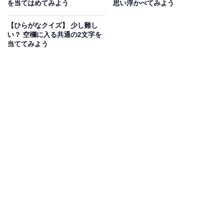
を当てはめてみよう
思い浮かべてみよう
【ひらがなクイズ】 少し難し
い？ 空欄に入る共通の2文字を
当ててみよう
こちらもおすすめ
【ひらがなクイズ】当たると快感！ 空欄に共通
する2文字は？リズムで考えれば解けるはず