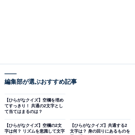
□に共通するひらがなは？
次の言葉に共通して入るひらがなを考えてみましょう。
□□だん
□□さく
はっ□□
めい□□
編集部が選ぶおすすめ記事
次ページ
正解を見る
【ひらがなクイズ】空欄を埋め
てすっきり！ 共通の2文字とし
て当てはまるのは？
【ひらがなクイズ】空欄の2文
【ひらがなクイズ】共通する2
字は何？ リズムを意識して文字
文字は？ 身の回りにあるものを