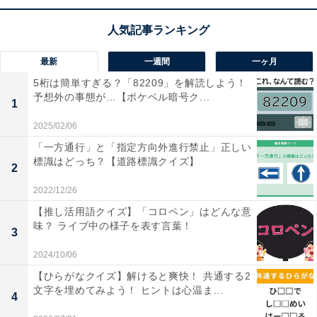
1
2
最新
一週間
一ヶ月
5桁は簡単すぎる？「82209」を解読しよう！
予想外の事態が…【ポケベル暗号ク...
1
2025/02/06
「一方通行」と「指定方向外進行禁止」正しい
標識はどっち？【道路標識クイズ】
2
2022/12/26
【推し活用語クイズ】「コロペン」はどんな意
味？ ライブ中の様子を表す言葉！
3
2024/10/06
【ひらがなクイズ】解けると爽快！ 共通する2
文字を埋めてみよう！ ヒントは心温ま...
4