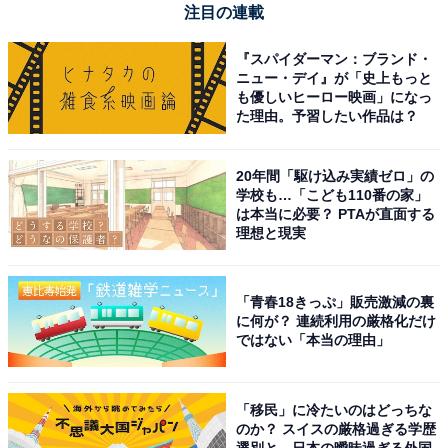
注目の連載
『スパイダーマン：ブランド・
ニュー・デイ』が「史上もっと
も優しいヒーロー映画」になっ
た理由。予習したい作品は？
20年間「駆け込み実績ゼロ」の
学校も…「こども110番の家」
は本当に必要？ PTAが直面する
理想と現実
「青春18きっぷ」販売激減の裏
に何が？ 連続利用の厳格化だけ
ではない「本当の理由」
「移民」に冷たいのはどっちな
のか？ スイスの厳格過ぎる学歴
選別と、日本の曖昧過ぎる外国