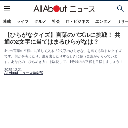
連載
ライフ
グルメ
社会
IT・ビジネス
エンタメ
リサ
【ひらがなクイズ】言葉のパズルに挑戦！ 共
通の2文字に当てはまるひらがなは？
4つの言葉の空欄に共通して入る「2文字のひらがな」を当てる脳トレクイズ
です。何かを考えたり、生み出したりするときに使う言葉がそろっていま
す。あなたの「ひらめき力」を駆使して、1分以内の正解を目指しましょう！
2025.12.21
All About ニュース編集部