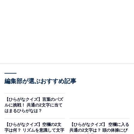
□に共通するひらがなは？
次の言葉に共通して入るひらがなを考えてみましょう。
□□かご
ほう□□
じょう□□
かい□□
編集部が選ぶおすすめ記事
次ページ
正解を見る
【ひらがなクイズ】言葉のパズ
ルに挑戦！ 共通の2文字に当て
はまるひらがなは？
【ひらがなクイズ】空欄の2文
【ひらがなクイズ】 空欄に入る
字は何？ リズムを意識して文字
共通の2文字は？ 頭の体操にぴ