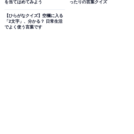
を当てはめてみよう
ったりの言葉クイズ
【ひらがなクイズ】空欄に入る
「2文字」、分かる？ 日常生活
でよく使う言葉です
こちらもおすすめ
【ひらがなクイズ】空欄を埋めてすっきり！ 共
通の2文字として当てはまるのは？