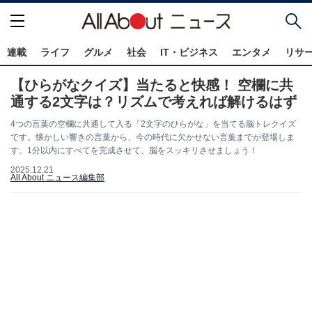
連載
ライフ
グルメ
社会
IT・ビジネス
エンタメ
リサ
【ひらがなクイズ】当たると快感！ 空欄に共
通する2文字は？リズムで考えれば解けるはず
4つの言葉の空欄に共通して入る「2文字のひらがな」を当てる脳トレクイズ
です。懐かしい響きの言葉から、今の時代に欠かせない言葉までが登場しま
す。1分以内にすべてを完成させて、脳をスッキリさせましょう！
2025.12.21
All About ニュース編集部