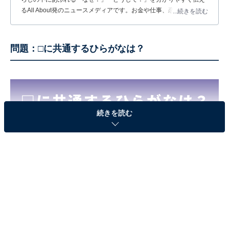
るAll About発のニュースメディアです。お金や仕事、恋愛、ITに関
...続きを読む
する疑問に対して専門家が分かりやすく回答するほか、エンタメ情
報やSNSで話題のトピックスを紹介しています。
問題：□に共通するひらがなは？
続きを読む