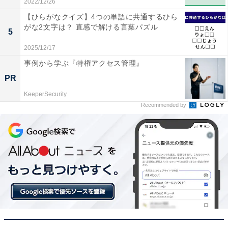
2022/12/26
【ひらがなクイズ】4つの単語に共通するひら
がな2文字は？ 直感で解ける言葉パズル
5
2025/12/17
事例から学ぶ『特権アクセス管理』
PR
KeeperSecurity
Recommended by