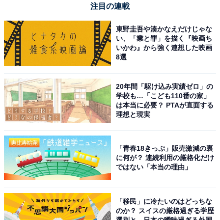
注目の連載
東野圭吾や湊かなえだけじゃな
い、「業と罪」を描く『映画ち
いかわ』から強く連想した映画
8選
20年間「駆け込み実績ゼロ」の
学校も…「こども110番の家」
は本当に必要？ PTAが直面する
理想と現実
「青春18きっぷ」販売激減の裏
に何が？ 連続利用の厳格化だけ
ではない「本当の理由」
「移民」に冷たいのはどっちな
のか？ スイスの厳格過ぎる学歴
選別と、日本の曖昧過ぎる外国