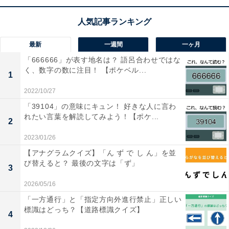
1
2
最新
一週間
一ヶ月
「666666」が表す地名は？ 語呂合わせではな
く、数字の数に注目！ 【ポケベル...
1
2022/10/27
「39104」の意味にキュン！ 好きな人に言わ
れたい言葉を解読してみよう！【ポケ...
2
2023/01/26
【アナグラムクイズ】「ん ず で し ん」を並
び替えると？ 最後の文字は「ず」
3
2026/05/16
「一方通行」と「指定方向外進行禁止」正しい
標識はどっち？【道路標識クイズ】
4