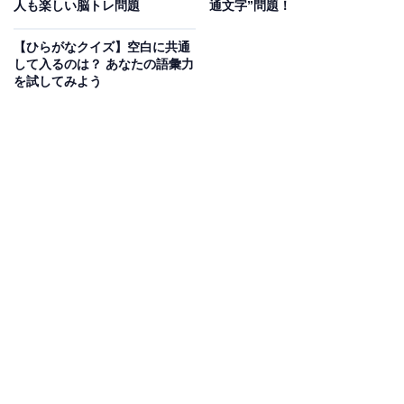
人も楽しい脳トレ問題
通文字”問題！
【ひらがなクイズ】空白に共通
して入るのは？ あなたの語彙力
を試してみよう
こちらもおすすめ
【ひらがなクイズ】空欄に共通するひらがな
は？ ひらめき力を試すパズルに挑戦！
1
2