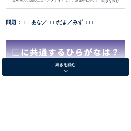
るAll About発のニュースメディアです。お金や仕事、恋愛、ITに関
...続きを読む
する疑問に対して専門家が分かりやすく回答するほか、エンタメ情
報やSNSで話題のトピックスを紹介しています。
問題：□□□あな／□□□だま／みず□□□
続きを読む