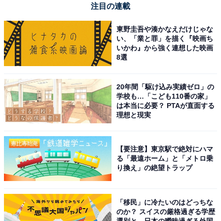
注目の連載
東野圭吾や湊かなえだけじゃな
い、「業と罪」を描く『映画ち
いかわ』から強く連想した映画
8選
20年間「駆け込み実績ゼロ」の
学校も…「こども110番の家」
は本当に必要？ PTAが直面する
理想と現実
【要注意】東京駅で絶対にハマ
る「最遠ホーム」と「メトロ乗
り換え」の絶望トラップ
「移民」に冷たいのはどっちな
のか？ スイスの厳格過ぎる学歴
選別と、日本の曖昧過ぎる外国