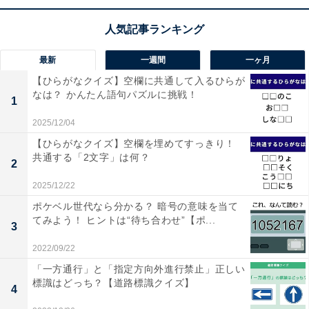
最新
一週間
一ヶ月
【ひらがなクイズ】空欄に共通して入るひらが
なは？ かんたん語句パズルに挑戦！
1
2025/12/04
【ひらがなクイズ】空欄を埋めてすっきり！
共通する「2文字」は何？
2
2025/12/22
ポケベル世代なら分かる？ 暗号の意味を当て
てみよう！ ヒントは“待ち合わせ”【ポ...
3
2022/09/22
「一方通行」と「指定方向外進行禁止」正しい
標識はどっち？【道路標識クイズ】
4