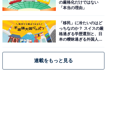
の厳格化だけではない
「本当の理由」
「移民」に冷たいのはど
っちなのか？ スイスの厳
格過ぎる学歴選別と、日
本の曖昧過ぎる外国人政
策
連載をもっと見る