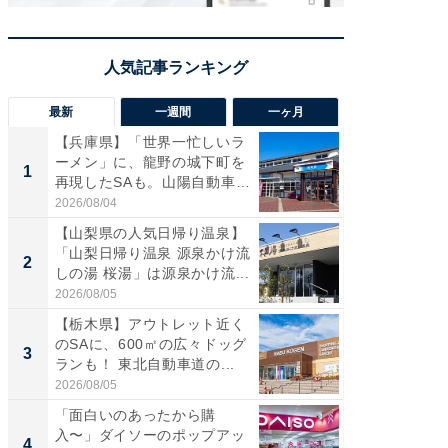
最新
一週間
一ヶ月
【兵庫県】「世界一忙しいラ
「気に
ーメン」に、龍野の城下町を
る〜」3
1
1
再現したSAも。山陽自動車
バー」
道...
好...
2026/08/04
2026/07/3
【山梨県の人気日帰り温泉】
【三重
「山梨日帰り温泉 源泉かけ流
「鈴鹿天
2
2
しの湯 桜湯」は源泉かけ流...
は100
2026/08/05
2026/08/0
【栃木県】アウトレット近く
「ミニオ
のSAに、600㎡の広々ドッグ
ッグ！ 
3
3
ランも！ 東北自動車道の...
ど、夏限
2026/08/05
2026/08/0
「面白いのあったから購
ステラ
入〜」ダイソーのポップアッ
詰め放題
4
4