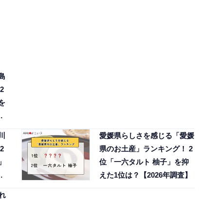
島
2
を
川
愛媛県らしさを感じる「愛媛
2
県のお土産」ランキング！ 2
」
位「一六タルト 柚子」を抑
調
えた1位は？【2026年調査】
れ