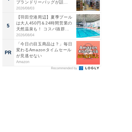
プランドリーバッグが話
00円で「
題。“さま...
2026/08/03
2026/08/0
【羽田空港周辺】夏季プール
【埼玉
は大人450円＆24時間営業の
「行田天
5
5
天然温泉も！ コスパ抜群...
は和の
が...
2026/08/04
2026/08/0
「今日の目玉商品は？」毎日
全国の
変わるAmazonタイムセール
付きの
PR
PR
が見逃せない
Amazon
COCO VIL
Recommended by