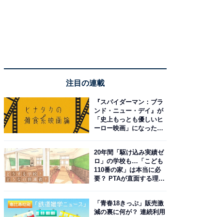
注目の連載
『スパイダーマン：ブラ
ンド・ニュー・デイ』が
「史上もっとも優しいヒ
ーロー映画」になった理
由。予習したい作品は？
20年間「駆け込み実績ゼ
ロ」の学校も…「こども
110番の家」は本当に必
要？ PTAが直面する理想
と現実
「青春18きっぷ」販売激
減の裏に何が？ 連続利用