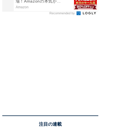
場！Amazonの本気が...
場！Ama
Amazon
Amazon
Recommended by
注目の連載