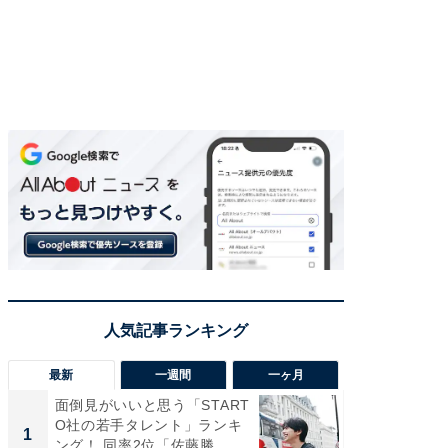
最新
一週間
一ヶ月
面倒見がいいと思う「START
癒し系だ
O社の若手タレント」ランキ
の若手
1
1
ング！ 同率2位「佐藤勝...
グ！ 2