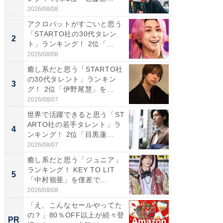
2026/08/08
2026/08/0
アクロバットがすごいと思う
「パフ
「STARTO社の30代タレン
思うST
2
2
ト」ランキング！ 2位「...
ンキング
2026/08/08
2026/08/0
癒し系だと思う「STARTO社
ギャップ
の30代タレント」ランキン
RTO社
3
3
グ！ 2位「伊野尾慧」を...
キング！
2026/08/07
2026/08/0
世界で活躍できると思う「ST
癒し系だ
ARTO社の若手タレント」ラ
の30代
4
4
ンキング！ 2位「目黒蓮...
グ！ 2
2026/08/07
2026/08/0
癒し系だと思う「ジュニア」
「ファン
ランキング！ KEY TO LIT
ARTO
5
5
「中村嶺亜」を僅差で...
グ！ 2
2026/08/08
2026/08/0
「え、こんなセールやってた
「え、
の？」80％OFF以上が続々登
の？」8
PR
PR