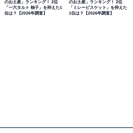
のお土産」ランキング！ 2位
のお土産」ランキング！ 2位
「一六タルト 柚子」を抑えた1
「ミレービスケット」を抑えた
見を断定的に示すものではありません
位は？【2026年調査】
1位は？【2026年調査】
2位：丸ぼうろ（北島）／38票
2位は佐賀を代表する伝統菓子「丸ぼうろ」です。厳選
された小麦粉、卵、砂糖を使い、表面に塗られたごま油
の香ばしさと、サクッとした食感が楽しめる逸品。世代
を問わず贈答品として重宝されています。
回答者からは「甘食とも違い、ありそうでないお菓子な
ので、佐賀らしいお菓子のひとつだと思います」（50代
女性／埼玉県）、「佐賀のボーロが好きで 売っていたら
買います 素朴な味が好き」（50代女性／山口県）、「昔
から佐賀で親しまれている郷土菓子で、素朴な味わいに