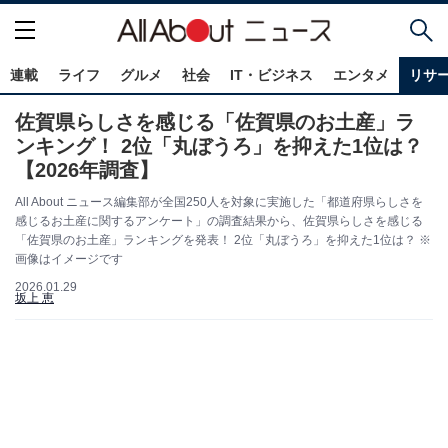
連載
ライフ
グルメ
社会
IT・ビジネス
エンタメ
リサ
佐賀県らしさを感じる「佐賀県のお土産」ラ
ンキング！ 2位「丸ぼうろ」を抑えた1位は？
【2026年調査】
All About ニュース編集部が全国250人を対象に実施した「都道府県らしさを
感じるお土産に関するアンケート」の調査結果から、佐賀県らしさを感じる
「佐賀県のお土産」ランキングを発表！ 2位「丸ぼうろ」を抑えた1位は？ ※
画像はイメージです
2026.01.29
坂上 恵