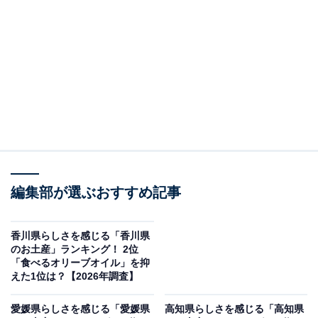
＞9位までの全ランキング結果を見る
この記事の執筆者：
坂上 恵
All About ニュースの編集者。オールアバウトに入社後、SNSトレン
ドにフォーカスした記事執筆やSEOライティングの経験を経て、の
ちにAll About ニュースチームのメンバーに加入。現在は旅行・カル
...続きを読む
チャー・エンタメなどを中心に企画編集を担当。東京都出身。居酒
屋巡りとスポーツ観戦が生きがい。
調査概要
編集部が選ぶおすすめ記事
調査期間：2026年1月22～23日
香川県らしさを感じる「香川県
調査方法：インターネット調査
のお土産」ランキング！ 2位
調査対象：全国10〜70代の男女250人
「食べるオリーブオイル」を抑
えた1位は？【2026年調査】
※本調査は全国250人を対象に実施したもので、結
愛媛県らしさを感じる「愛媛県
高知県らしさを感じる「高知県
果は回答者の意見を集計したものであり、全体の意