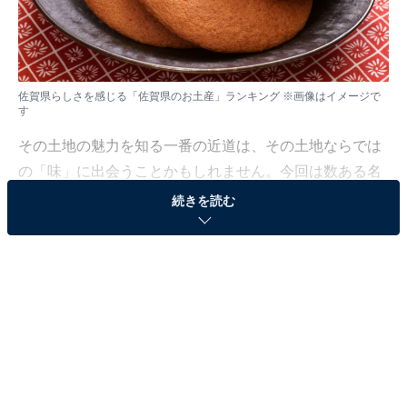
佐賀県らしさを感じる「佐賀県のお土産」ランキング ※画像はイメージで
す
その土地の魅力を知る一番の近道は、その土地ならでは
の「味」に出会うことかもしれません。今回は数ある名
産品の中から、地域の情景や個性が感じられるような、
続きを読む
逸品をピックアップしました。
All About ニュース編集部では、2026年1月22～23日の期
間、全国10〜70代の男女250人を対象に、「都道府県ら
しさを感じるお土産に関するアンケート」を実施しまし
た。その中から、佐賀県らしさを感じる「佐賀県のお土
産」ランキングの結果をご紹介します。