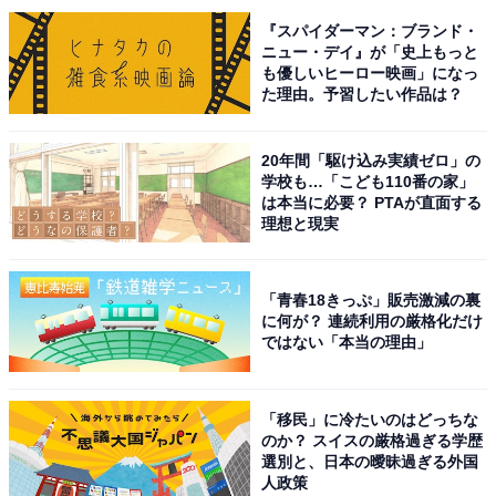
※回答者からのコメントは原文ママです
『スパイダーマン：ブランド・
ニュー・デイ』が「史上もっと
※記事内容は執筆時点のものです。最新の内容をご確認
も優しいヒーロー映画」になっ
ください
た理由。予習したい作品は？
20年間「駆け込み実績ゼロ」の
次ページ
9位までのランキング結果を見る
学校も…「こども110番の家」
は本当に必要？ PTAが直面する
理想と現実
「青春18きっぷ」販売激減の裏
に何が？ 連続利用の厳格化だけ
ではない「本当の理由」
「移民」に冷たいのはどっちな
のか？ スイスの厳格過ぎる学歴
選別と、日本の曖昧過ぎる外国
人政策