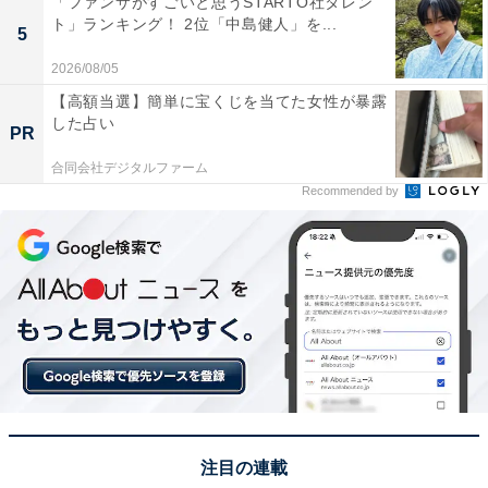
「ファンサがすごいと思うSTARTO社タレン
ト」ランキング！ 2位「中島健人」を...
5
1位に輝いたのは、「有田焼チーズケーキ」でした。こ
だわりのクリームチーズをぜいたくに使った濃厚なケー
2026/08/05
キが、本場・有田焼の美しい器に入った逸品。佐賀が誇
【高額当選】簡単に宝くじを当てた女性が暴露
した占い
る伝統工芸と美食が融合したスタイルが、圧倒的な支持
PR
を集めてトップとなりました。
合同会社デジタルファーム
Recommended by
回答者からは「有田焼の名前が入っているから、一目で
佐賀のお土産とわかっていい。味もいい」（20代女性／
新潟県）、「あまり見ない入れ物で、食べるのがとても
楽しかったです！周りの人に配る時に話題性もあり、と
ても楽しんで食べてもらえるものだからです！」（20代
男性／大阪府）、「有田焼の名前が全国的に有名で、や
っぱりこれかなと思ったからです」（50代男性／新潟
県）といった声が集まりました。
注目の連載