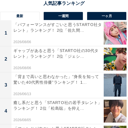
地域性を感じる。観光色が強すぎず、生活に根付いた佐
賀らしさがある」（30代女性／秋田県）といった声が集
最新
一週間
一ヶ月
まりました。
「パフォーマンスがすごいと思うSTARTO社タ
レント」ランキング！ 2位「佐久間...
1
2026/08/06
ギャップがあると思う「STARTO社の30代タ
レント」ランキング！ 2位「ジェシ...
2
2026/08/06
「背まで高いと思わなかった」“身長を知って
驚いた40代男性俳優”ランキング！ 1...
3
2026/06/13
癒し系だと思う「STARTO社の若手タレント」
ランキング！ 2位「松島聡」を抑え...
4
2026/08/05
1位：有田焼チーズケーキ（有田テラス）／99票