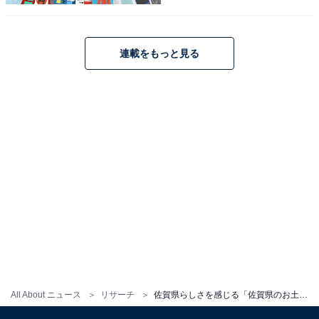
連載をもっと見る
こちらもおすすめ
徳島県らしさを感じる「徳島県のお土産」ラン
キング！ 2位「鳴門金時ポテレット」を抑えた1
位は？【2026年調査】
1
2
All About ニュース
リサーチ
佐賀県らしさを感じる「佐賀県のお土産」ランキング！ 2位「丸ぼうろ」を抑えた1位は？【2026年調査】