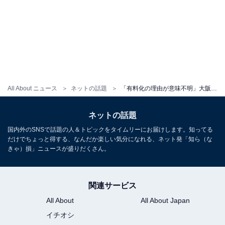
All About ニュース
ネットの話題
「有料化の理由が意味不明」大阪の銭湯、「心無い声」への対応に賛否。「顧客のせいにし過ぎじゃない」
ネットの話題
国内外のSNSで話題の人＆トピックをタイムリーにお届けします。知ってる
だけでちょっと得する、なんだか楽しい気分になれる、ネット発「知ら（な
きゃ）損」ニュースが盛りだくさん。
関連サービス
All About
All About Japan
イチオシ