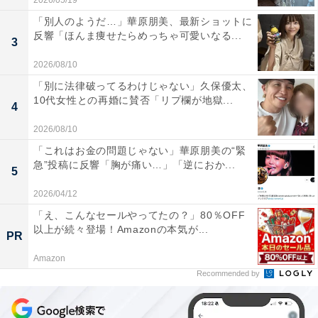
2026/05/19
「別人のようだ…」華原朋美、最新ショットに
反響「ほんま痩せたらめっちゃ可愛いなる...
3
2026/08/10
「別に法律破ってるわけじゃない」久保優太、
10代女性との再婚に賛否「リプ欄が地獄...
4
2026/08/10
「これはお金の問題じゃない」華原朋美の“緊
急”投稿に反響「胸が痛い…」「逆におか...
5
2026/04/12
「え、こんなセールやってたの？」80％OFF
以上が続々登場！Amazonの本気が...
PR
Amazon
Recommended by