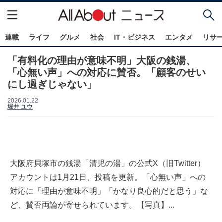
連載
ライフ
グルメ
社会
IT・ビジネス
エンタメ
リサ
「有料化の理由が意味不明」大阪の銭湯、
「心無い声」への対応に賛否。「顧客のせい
にし過ぎじゃない」
2026.01.22
堀井 ユウ
大阪府貝塚市の銭湯「清児の湯」の公式X（旧Twitter）
アカウントは1月21日、投稿を更新。「心無い声」への
対応に「理由が意味不明」「かなり良心的だと思う」な
ど、賛否両論が寄せられています。【写真】...