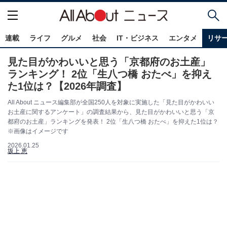
連載
ライフ
グルメ
社会
IT・ビジネス
エンタメ
リサ
見た目がかわいいと思う「京都府のお土産」
ランキング！ 2位「生八つ橋 おたべ」を抑え
た1位は？【2026年調査】
All About ニュース編集部が全国250人を対象に実施した「見た目がかわいい
お土産に関するアンケート」の調査結果から、見た目がかわいいと思う「京
都府のお土産」ランキングを発表！ 2位「生八つ橋 おたべ」を抑えた1位は？
※画像はイメージです
2026.01.25
坂上 恵