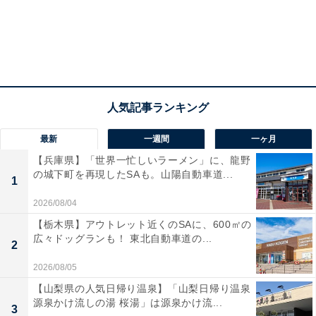
最新
一週間
一ヶ月
【兵庫県】「世界一忙しいラーメン」に、龍野
の城下町を再現したSAも。山陽自動車道...
1
2026/08/04
【栃木県】アウトレット近くのSAに、600㎡の
広々ドッグランも！ 東北自動車道の...
2
2026/08/05
【山梨県の人気日帰り温泉】「山梨日帰り温泉
源泉かけ流しの湯 桜湯」は源泉かけ流...
3