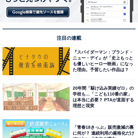
注目の連載
『スパイダーマン：ブランド・
ニュー・デイ』が「史上もっと
も優しいヒーロー映画」になっ
た理由。予習したい作品は？
20年間「駆け込み実績ゼロ」の
学校も…「こども110番の家」
は本当に必要？ PTAが直面する
理想と現実
「青春18きっぷ」販売激減の裏
に何が？ 連続利用の厳格化だけ