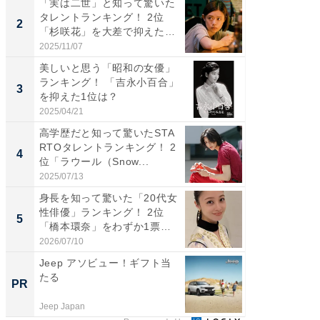
「実は二世」と知って驚いた
ギャップ
タレントランキング！ 2位
RTO社
2
2
「杉咲花」を大差で抑えた1
キング！
位...
2025/11/07
2026/08/0
美しいと思う「昭和の女優」
癒し系だ
ランキング！ 「吉永小百合」
の若手
3
3
を抑えた1位は？
グ！ 2
2025/04/21
2026/08/0
高学歴だと知って驚いたSTA
「ギャッ
RTOタレントランキング！ 2
RTO社
4
4
位「ラウール（Snow...
グ！ 2
2025/07/13
2026/07/3
身長を知って驚いた「20代女
「世界で
性俳優」ランキング！ 2位
ARTO
5
5
「橋本環奈」をわずか1票
グ！ 2
差...
2026/07/10
2026/08/0
Jeep アソビュー！ギフト当
事例か
たる
管理』
PR
PR
Jeep Japan
KeeperSec