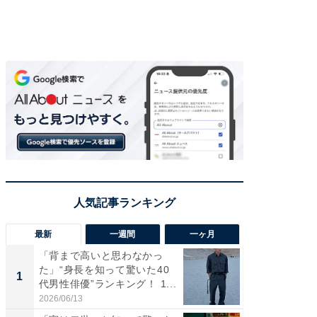
最新
一週間
一ヶ月
「背まで高いと思わなかっ
「癒し系
た」“身長を知って驚いた40
タレント
1
1
代男性俳優”ランキング！ 1...
「井ノ原
2026/06/13
2026/08/0